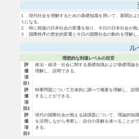
１．現代社会を理解するための基礎知識を用いて、新聞およ
うになる。
２．特に戦後の日本社会の変遷を知り、今日の日本社会が抱
３．国際秩序の歴史的変遷と今日の国際社会の動向を理解し
ル
理想的な到達レベルの目安
評
政治・経済・社会に関する基礎知識および基礎理論
価
理解し、説明できる。
項
目1
評
時事問題について主体的に調べて概要を理解し、説
価
することができる。
項
目2
評
現代の国際社会が抱える諸課題について、理論的知
価
を活用しながら考察し、自分の見解を述べることが
項
きる。
目3