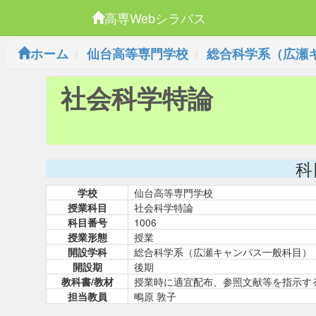
高専Webシラバス
ホーム
仙台高等専門学校
総合科学系（広瀬
社会科学特論
科
学校
仙台高等専門学校
授業科目
社会科学特論
科目番号
1006
授業形態
授業
開設学科
総合科学系（広瀬キャンパス一般科目）
開設期
後期
教科書/教材
授業時に適宜配布、参照文献等を指示す
担当教員
鴫原 敦子