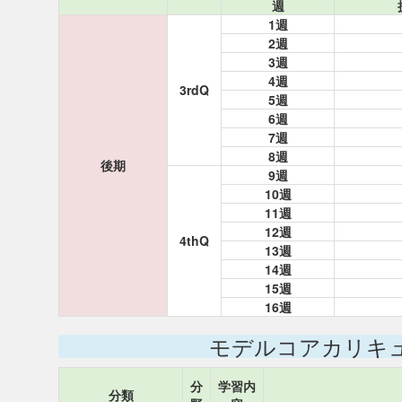
週
1週
2週
3週
4週
3rdQ
5週
6週
7週
8週
後期
9週
10週
11週
12週
4thQ
13週
14週
15週
16週
モデルコアカリキ
分
学習内
分類