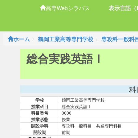
高専Webシラバス
表示言語（L
ホーム
鶴岡工業高等専門学校
専攻科一般科
総合実践英語Ⅰ
科
学校
鶴岡工業高等専門学校
授業科目
総合実践英語Ⅰ
科目番号
0000
授業形態
授業
開設学科
専攻科一般科目・共通専門科目
開設期
前期