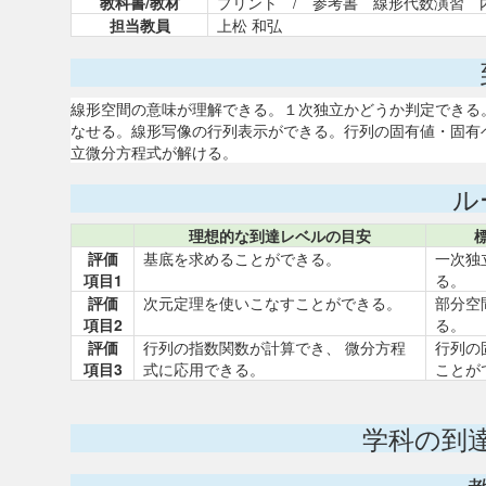
教科書/教材
プリント / 参考書 線形代数演習 
担当教員
上松 和弘
線形空間の意味が理解できる。１次独立かどうか判定できる
なせる。線形写像の行列表示ができる。行列の固有値・固有
立微分方程式が解ける。
ル
理想的な到達レベルの目安
評価
基底を求めることができる。
一次独
項目1
る。
評価
次元定理を使いこなすことができる。
部分空
項目2
る。
評価
行列の指数関数が計算でき、 微分方程
行列の
項目3
式に応用できる。
ことが
学科の到