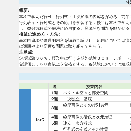
概要:
本科で学んだ行列・行列式・１次変換の内容を深める．前半
行列表示・行列式とその応用を学習する．後半は本科で学ん
し、微分方程式の解法に応用する。具体的な問題を解かせる
授業の進め方・方法:
基本的事項や論理的内容を講義で説明し、応用については演
に類題やより高度な問題に取り組んでもらう。
注意点:
定期試験３０％，授業中に行う定期外試験３０％，レポート１５
合評価し，６０点以上を合格とする。各試験においては達成
週
授業内容
1週
ベクトル空間と部分空間
2週
一次独立・基底
線形写像とその行列表示
3週
4週
線形写像の階数と次元定理
1stQ
5週
連立一次方程式
行列式の定義とその性質