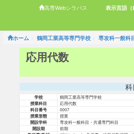
高専Webシラバス
表示言語（L
ホーム
鶴岡工業高等専門学校
専攻科一般科
応用代数
科
学校
鶴岡工業高等専門学校
授業科目
応用代数
科目番号
0007
授業形態
授業
開設学科
専攻科一般科目・共通専門科目
開設期
前期