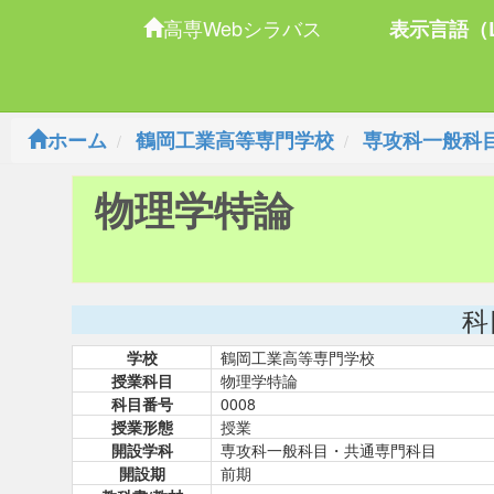
高専Webシラバス
表示言語（L
ホーム
鶴岡工業高等専門学校
専攻科一般科
物理学特論
科
学校
鶴岡工業高等専門学校
授業科目
物理学特論
科目番号
0008
授業形態
授業
開設学科
専攻科一般科目・共通専門科目
開設期
前期