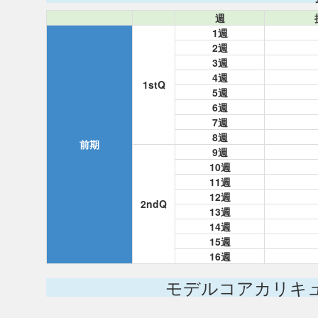
週
1週
2週
3週
4週
1stQ
5週
6週
7週
8週
前期
9週
10週
11週
12週
2ndQ
13週
14週
15週
16週
モデルコアカリキ