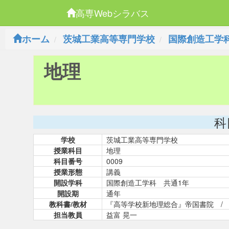
高専Webシラバス
ホーム
茨城工業高等専門学校
国際創造工学
地理
科
学校
茨城工業高等専門学校
授業科目
地理
科目番号
0009
授業形態
講義
開設学科
国際創造工学科 共通1年
開設期
通年
教科書/教材
『高等学校新地理総合』帝国書院 /
担当教員
益富 晃一