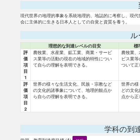
現代世界の地理的事象を系統地理的、地誌的に考察し、現代
会に主体的に生きる日本人としての自覚と資質を養う。
ル
理想的な到達レベルの目安
標
評
農牧業、水産業、鉱工業、商業・サービ
農牧業、
価
ス業等の活動の現在の地域的特性につい
ビス業等
項
て自らの理解を表明できる。
ついて正
目
1
評
世界の様々な生活文化、民族・宗教など
世界の様
価
の文化的諸事象について、地理的観点か
どの文化
項
ら自らの理解を表明できる。
点から正
目
2
学科の到
学習・教育到達度目標 (A)