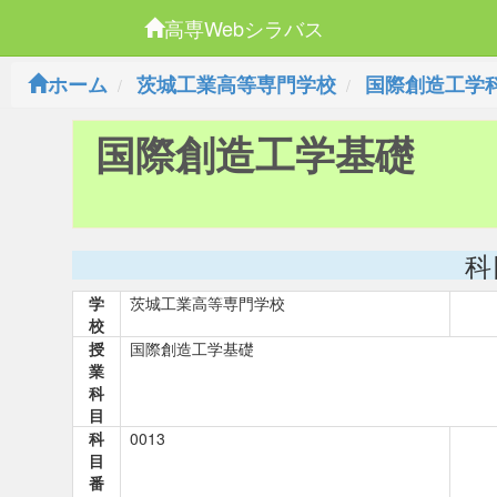
高専Webシラバス
ホーム
茨城工業高等専門学校
国際創造工学
国際創造工学基礎
科
学
茨城工業高等専門学校
校
授
国際創造工学基礎
業
科
目
科
0013
目
番