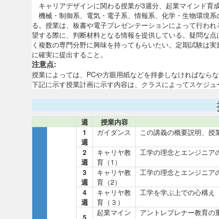
キャリアデザインに関わる授業が3週分、起業マインド育成
機械・制御系、電気・電子系、情報系、化学・生物環境系
る。授業は、板書や電子プレゼンテーションによって行われ
望する際に、判断材料となる情報を提供している。疑問な点
く複数の専門分野に興味を持ってもらいたい。定期試験は実
に確実に提出すること。
注意点:
授業によっては、PCや方眼用紙などを持参しなければなら
下記に示す授業計画に示す内容は、クラスによってスケジュ
週
授業内容
1
ガイダンス
この講義の概要説明、授
週
2
キャリヤ教
工学の理念とエンジニア
週
育（1）
3
キャリヤ教
工学の理念とエンジニア
週
育（2）
4
キャリヤ教
工学を学ぶ上での心構え
週
育（３）
起業マイン
アントレプレナー教育の
5