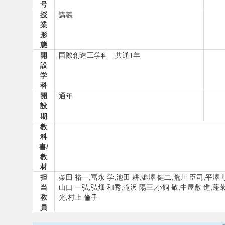
号
授
講義
業
形
態
開
国際創造工学科 共通1年
設
学
科
開
通年
設
期
教
科
書/
教
材
担
柴田 裕一,冨永 学,池田 耕,澁澤 健二,荒川 臣司,平澤 
当
山口 一弘,弘畑 和秀,滝沢 陽三,小飼 敬,中屋敷 進,蓬莱
教
光,村上 倫子
員