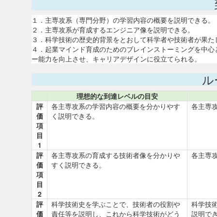
１．主専攻系（専門分野）の学習内容の概要を説明できる。
２．主専攻系が育成するエンジニア像を説明できる。
３．科学技術の歴史的背景をとおして科学者や技術者が果た
４．起業マインド育成のためのブレインストーミングを中心
ー能力を向上させ、キャリアデザインに役立てられる。
ル
理想的な到達レベルの目安
評
各主専攻系の学習内容の概要を分かりやす
各主専
価
く説明できる。
項
目
1
評
各主専攻系の育成する技術者像を分かりや
各主専
価
すく説明できる。
項
目
2
評
科学技術史を学ぶことで、技術者の役割や
科学技
価
責任等を説明し、これから科学技術がどう
説明で