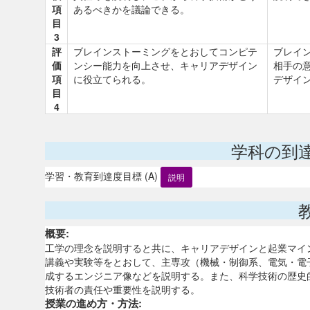
項
あるべきかを議論できる。
目
3
評
ブレインストーミングをとおしてコンピテ
ブレイ
価
ンシー能力を向上させ、キャリアデザイン
相手の
項
に役立てられる。
デザイ
目
4
学科の到
学習・教育到達度目標 (A)
説明
概要:
工学の理念を説明すると共に、キャリアデザインと起業マイ
講義や実験等をとおして、主専攻（機械・制御系、電気・電
成するエンジニア像などを説明する。また、科学技術の歴史
技術者の責任や重要性を説明する。
授業の進め方・方法: