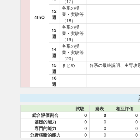
（17）
各系の授
12
業・実験等
4thQ
週
（18）
各系の授
13
業・実験等
週
（19）
各系の授
14
業・実験等
週
（20）
15
まとめ
各系の最終説明、主専攻
週
16
週
試験
発表
相互評価
総合評価割合
0
0
0
基礎的能力
0
0
0
専門的能力
0
0
0
分野横断的能力
0
0
0