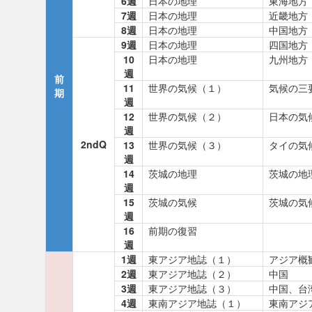
6週
日本の地理
東海地方
7週
日本の地理
近畿地方
8週
日本の地理
中国地方
9週
日本の地理
四国地方
10
日本の地理
九州地方
週
前
11
世界の気候（１）
気候の三
期
週
12
世界の気候（２）
日本の気
週
2ndQ
13
世界の気候（３）
タイの気
週
14
茨城の地理
茨城の地
週
15
茨城の気候
茨城の気
週
16
前期の復習
週
1週
東アジア地誌（１）
アジア概
2週
東アジア地誌（２）
中国
3週
東アジア地誌（３）
中国、台
4週
東南アジア地誌（１）
東南アジ