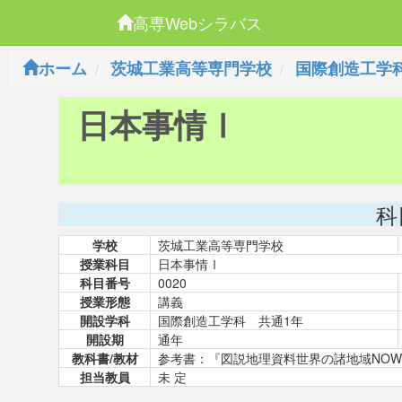
高専Webシラバス
ホーム
茨城工業高等専門学校
国際創造工学
日本事情Ⅰ
科
学校
茨城工業高等専門学校
授業科目
日本事情Ⅰ
科目番号
0020
授業形態
講義
開設学科
国際創造工学科 共通1年
開設期
通年
教科書/教材
参考書：『図説地理資料世界の諸地域NOW』帝
担当教員
未 定