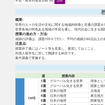
説明
概要:
世界の人々の生活や文化に関する地域的特徴と共通の課題を
世界各地の特色ある地域の学習を通じ、現代社会に生きる国
授業の進め方・方法:
成績の評価は、課題100％で行い、平均の成績が60点以上の
注意点:
授業終了後にはノート等を見直し、復習しておくこと。
外国人留学生に対して開講する科目です。
集中講義で実施する。
週
授業内容
1週
グローバル化する世界
球体とし
2週
グローバル化する世界
国家と領
3週
日本の地理
北海道
4週
日本の地理
東北地方
1stQ
5週
日本の地理
関東地方