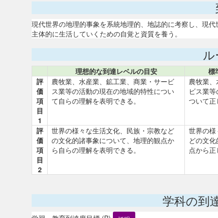
現代世界の地理的事象を系統地理的、地誌的に考察し、現代
主体的に生活していくための自覚と資質を養う。
ル
理想的な到達レベルの目安
標
評
農牧業、水産業、鉱工業、商業・サービ
農牧業、
価
ス業等の活動の現在の地域的特性につい
ビス業等
項
て自らの理解を表明できる。
ついて正
目
1
評
世界の様々な生活文化、民族・宗教など
世界の様
価
の文化的諸事象について、地理的観点か
どの文化
項
ら自らの理解を表明できる。
点から正
目
2
学科の到
学習・教育到達度目標 (B)