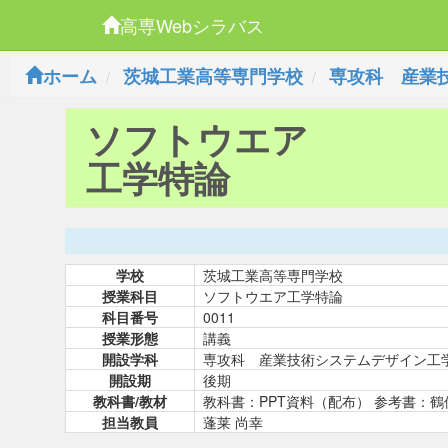
高専Webシラバス
ホーム
茨城工業高等専門学校
専攻科 産業
ソフトウエア
工学特論
学校
茨城工業高等専門学校
授業科目
ソフトウエア工学特論
科目番号
0011
授業形態
講義
開設学科
専攻科 産業技術システムデザイン工
開設期
後期
教科書/教材
教科書：PPT資料（配布） 参考書：
担当教員
蓬莱 尚幸