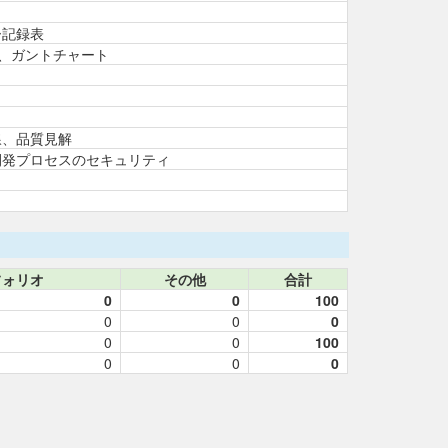
ー記録表
図、ガントチャート
線、品質見解
開発プロセスのセキュリティ
フォリオ
その他
合計
0
0
100
0
0
0
0
0
100
0
0
0