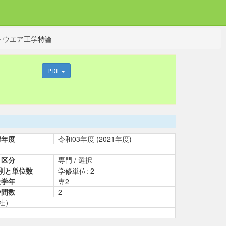
トウエア工学特論
PDF
講年度
令和03年度 (2021年度)
目区分
専門 / 選択
別と単位数
学修単位: 2
象学年
専2
時間数
2
社）