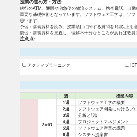
授業の進め方・方法:
銀行のATM、通販や宅急便の物流システム、携帯電話、自
重要な基礎技術となっています。ソフトウェア工学は、ソフ
思います。
予習：講義資料を読み、授業項目に関する質問を1個以上用
復習：講義資料を見直し、理解不十分なところがあれば教員
注意点:
アクティブラーニング
IC
週
授業内容
1週
ソフトウェア工学の概要
2週
ソフトウェア開発におけるプ
3週
分析と設計
4週
プロジェクトマネジメント
3rdQ
5週
ソフトウェア産業の課題
6週
システム提案書