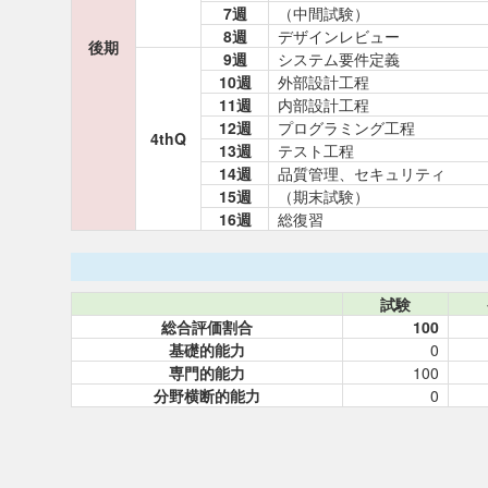
7週
（中間試験）
8週
デザインレビュー
後期
9週
システム要件定義
10週
外部設計工程
11週
内部設計工程
12週
プログラミング工程
4thQ
13週
テスト工程
14週
品質管理、セキュリティ
15週
（期末試験）
16週
総復習
試験
総合評価割合
100
基礎的能力
0
専門的能力
100
分野横断的能力
0