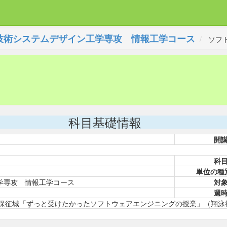
技術システムデザイン工学専攻 情報工学コース
ソフ
科目基礎情報
開
科
単位の種
学専攻 情報工学コース
対
週
鶴保征城「ずっと受けたかったソフトウェアエンジニングの授業」（翔泳