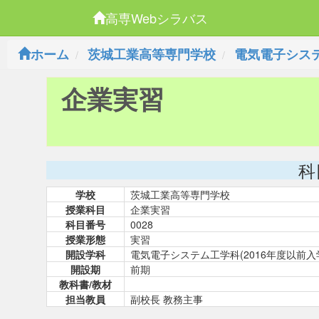
高専Webシラバス
ホーム
茨城工業高等専門学校
電気電子システ
企業実習
科
学校
茨城工業高等専門学校
授業科目
企業実習
科目番号
0028
授業形態
実習
開設学科
電気電子システム工学科(2016年度以前入
開設期
前期
教科書/教材
担当教員
副校長 教務主事