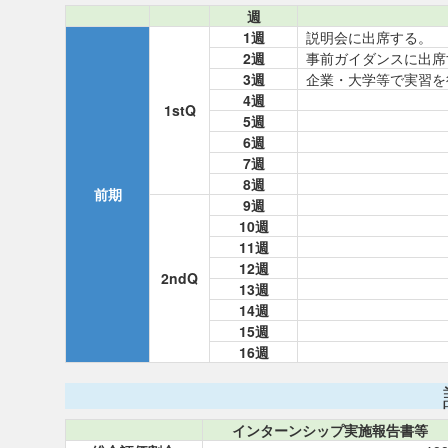
週
1週
説明会に出席する。
2週
事前ガイダンスに出席
3週
企業・大学等で実習を
4週
1stQ
5週
6週
7週
8週
前期
9週
10週
11週
12週
2ndQ
13週
14週
15週
16週
インターンシップ実施報告書等