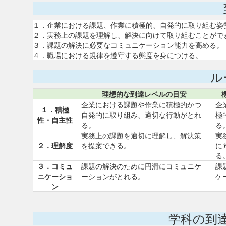
１．企業における課題、作業に積極的、自発的に取り組む姿
２．実務上の課題を理解し、解決に向けて取り組むことがで
３．課題の解決に必要なコミュニケーション能力を高める。
４．職場における規律を遵守する態度を身につける。
ル
理想的な到達レベルの目安
企業における課題や作業に積極的かつ
企
１．積極
自発的に取り組み、適切な行動がとれ
極
性・自主性
る。
る
実務上の課題を適切に理解し、解決策
実
２．理解度
を提案できる。
に
る
３．コミュ
課題の解決のために円滑にコミュニケ
課
ニケーショ
ーションがとれる。
ケ
ン
学科の到