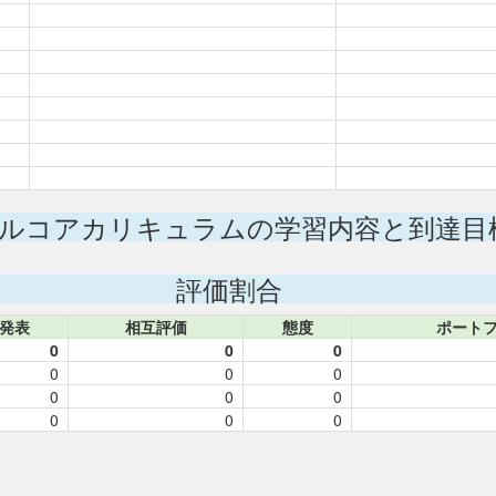
ルコアカリキュラムの学習内容と到達目
評価割合
発表
相互評価
態度
ポート
0
0
0
0
0
0
0
0
0
0
0
0