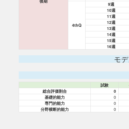
後期
9週
10週
11週
12週
4thQ
13週
14週
15週
16週
モデ
試験
総合評価割合
0
基礎的能力
0
専門的能力
0
分野横断的能力
0