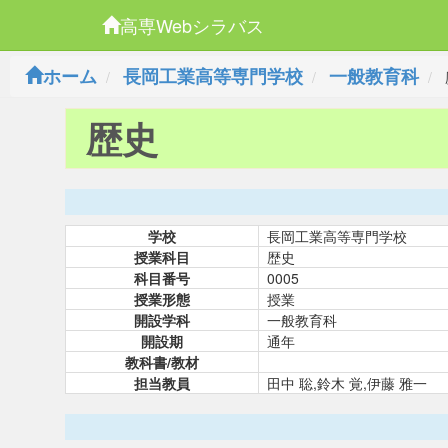
高専Webシラバス
ホーム
長岡工業高等専門学校
一般教育科
歴史
学校
長岡工業高等専門学校
授業科目
歴史
科目番号
0005
授業形態
授業
開設学科
一般教育科
開設期
通年
教科書/教材
担当教員
田中 聡,鈴木 覚,伊藤 雅一