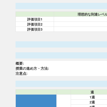
理想的な到達レベ
評価項目1
評価項目2
評価項目3
概要:
授業の進め方・方法:
注意点:
週
1週
2週