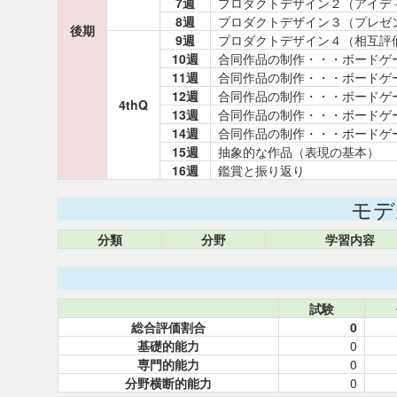
7週
プロダクトデザイン２（アイデ
8週
プロダクトデザイン３（プレゼ
後期
9週
プロダクトデザイン４（相互評
10週
合同作品の制作・・・ボードゲ
11週
合同作品の制作・・・ボードゲ
12週
合同作品の制作・・・ボードゲ
4thQ
13週
合同作品の制作・・・ボードゲ
14週
合同作品の制作・・・ボードゲ
15週
抽象的な作品（表現の基本）
16週
鑑賞と振り返り
モデ
分類
分野
学習内容
試験
総合評価割合
0
基礎的能力
0
専門的能力
0
分野横断的能力
0