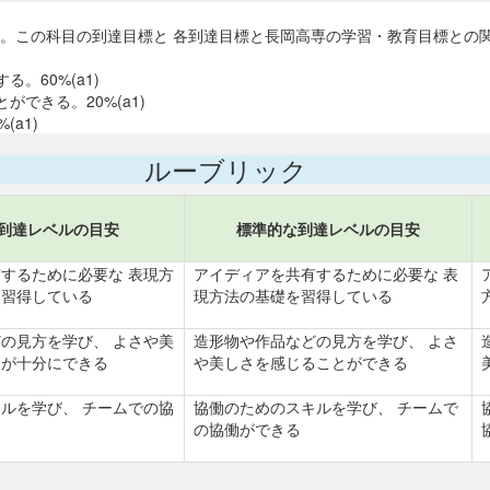
。この科目の到達目標と 各到達目標と長岡高専の学習・教育目標との関連を
。60%(a1)
できる。20%(a1)
a1)
ルーブリック
到達レベルの目安
標準的な到達レベルの目安
するために必要な 表現方
アイディアを共有するために必要な 表
に習得している
現方法の基礎を習得している
の見方を学び、 よさや美
造形物や作品などの見方を学び、 よさ
とが十分にできる
や美しさを感じることができる
ルを学び、 チームでの協
協働のためのスキルを学び、 チームで
る
の協働ができる