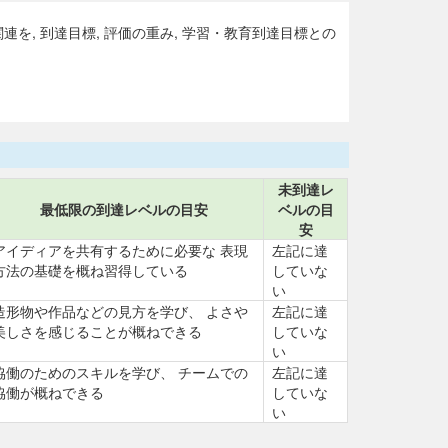
, 到達目標, 評価の重み, 学習・教育到達目標との
未到達レ
最低限の到達レベルの目安
ベルの目
安
アイディアを共有するために必要な 表現
左記に達
方法の基礎を概ね習得している
していな
い
造形物や作品などの見方を学び、 よさや
左記に達
美しさを感じることが概ねできる
していな
い
協働のためのスキルを学び、 チームでの
左記に達
協働が概ねできる
していな
い