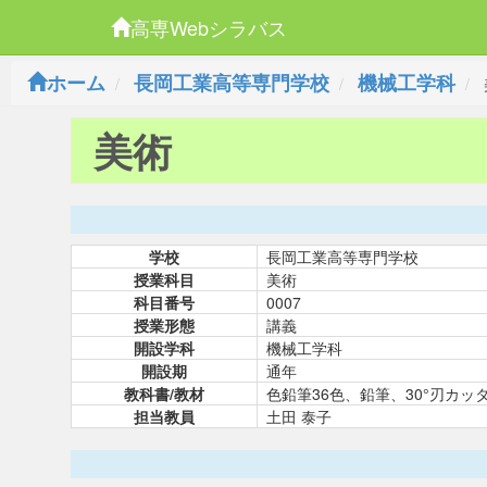
高専Webシラバス
ホーム
長岡工業高等専門学校
機械工学科
美術
学校
長岡工業高等専門学校
授業科目
美術
科目番号
0007
授業形態
講義
開設学科
機械工学科
開設期
通年
教科書/教材
色鉛筆36色、鉛筆、30°刃カ
担当教員
土田 泰子