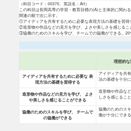
（科目コード：00370、英語名：Art）
この科目は長岡高専の学習・教育目標の(A)と主体的に関わる
関連の順で次に示す。
①アイディアを共有するために必要な表現方法の基礎を習得する
②造形物や作品などの見方を学び、よさや美しさを感じることが
③協働のためのスキルを学び、チームでの協働ができる。20%(
理想的な
アイディアを共有
アイディアを共有するために必要な 表
法の基礎を十分
現方法の基礎を習得する
造形物や作品など
造形物や作品などの見方を学び、 よさ
しさを感じるこ
や美しさを感じることができる
協働のためのスキ
協働のためのスキルを学び、 チームで
働が十分にでき
の協働ができる