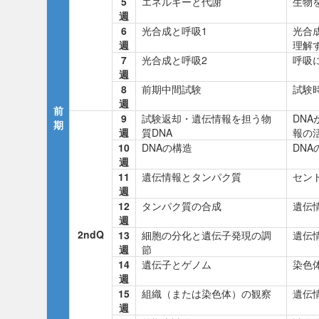
5
エネルギーと代謝
生物
週
6
光合成と呼吸1
光合
週
理解
7
光合成と呼吸2
呼吸
週
8
前期中間試験
試験
週
前
9
試験返却・遺伝情報を担う物
DN
期
週
質DNA
報の
10
DNAの構造
DN
週
11
遺伝情報とタンパク質
セン
週
12
タンパク質の合成
遺伝
週
2ndQ
13
細胞の分化と遺伝子発現の調
遺伝
週
節
14
遺伝子とゲノム
染色
週
15
組織（または染色体）の観察
遺伝
週