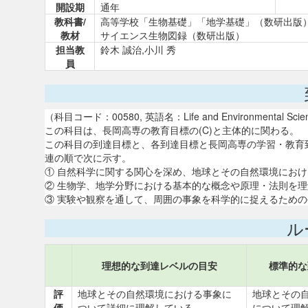
開設期
通年
教科書/
高等学校「生物基礎」「地学基礎」（数研出版
教材
サイエンス生物図録（数研出版）
担当教
鈴木 誠治,小川 秀
員
（科目コード：00580, 英語名：Life and Environmental Scie
この科目は、長岡高専の教育目標の(C)と主体的に関わる。
この科目の到達目標と、各到達目標と長岡高専の学習・教育
連の順で次に示す。
① 自然科学に関する関心を深め、地球とその自然環境における
② 生物学、地学分野における基本的な概念や原理・法則を理解す
③ 実験や観察を通して、周囲の事象を科学的に捉えるための手
ル
理想的な到達レベルの目安
標準的な
評
地球とその自然環境における事象に
地球とその
価
ついて詳細に理解している。
について理