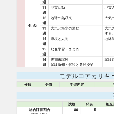
週
11
地震活動
地震
週
12
地球の熱収支
大気
週
4thQ
13
大気と海水の運動
大気
週
する
14
環境と人間
地球
週
15
映像学習・まとめ
週
16
後期末試験
試験
週
試験返却・解説と発展授業
モデルコアカリキ
分類
分野
学習内容
試験
発表
相互
総合評価割合
80
5