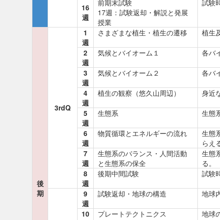
前期末試験
試験
16
17週：試験返却・解説と発展
週
授業
1
さまざまな植生・植生の遷移
植生
週
2
気候とバイオーム１
各バ
週
3
気候とバイオーム２
各バ
週
4
植生の観察（悠久山周辺）
身近
週
3rdQ
5
生態系
生態
週
6
物質循環とエネルギーの流れ
生態
週
らえ
7
生態系のバランス・人間活動
生態
週
と生態系の保全
る。
8
後期中間試験
試験時
後
週
期
9
試験返却・地球の構造
地球
週
10
プレートテクトニクス
地球