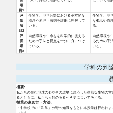
項
目1
評
生物学、地学分野における基本的な
生物学、地
価
概念や原理・法則を詳細に理解して
な概念や原
項
いる。
る。
目2
評
自然環境や生命をを科学的に捉える
自然環境や
価
ための手法と視点を十分に身につけ
るための手
項
ている。
いる。
目3
学科の到
概要:
私たちの住む地球の姿やその環境に適応した多様な生物の営
るとともに、私たち人類のあるべき姿について考える。
授業の進め方・方法:
・中学校での「科学」分野の知識をもとに本授業は行われま
います。