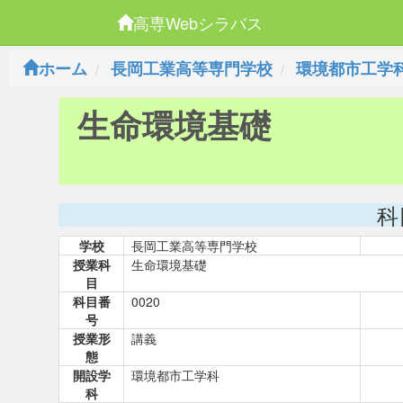
高専Webシラバス
ホーム
長岡工業高等専門学校
環境都市工学
生命環境基礎
科
学校
長岡工業高等専門学校
授業科
生命環境基礎
目
科目番
0020
号
授業形
講義
態
開設学
環境都市工学科
科