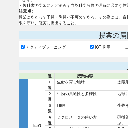
・教科書の学習にとどまらず自然科学分野の理解に必要な技
注意点:
授業にあたって予習・復習が不可欠である。その際には、資
限を守り、確実に提出すること。
授業の属
アクティブラーニング
ICT 利用
週
授業内容
1
生命を育む地球
太陽
週
2
生物の共通性と多様性
地球
週
3
細胞
生物
週
4
ミクロメータの使い方
顕微
週
ぶ。
1stQ