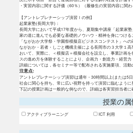
・実習内容に関する評価（60％）（履修生の実習内容に関わ
【アントレプレナーシップ演習Ⅰの例】
起業家塾(長岡大学)：
長岡大学において平成17年度から、夏期集中講座「起業家
家の道に進んでも必要な基礎的ノウハウ・精神を身につける
「ながおか大学祭・学園祭模擬店ビジネスコンテスト」への
ながおか・若者・しごと機構主催による長岡市の３大学１高
おいて、実際に、＜模擬店＝模擬会社を設立し、事業計画を
スの進め方を体験することにより、企画力・創造力・経営力
詳細については，各セミナー等で配布される実施要項、活動
注意点:
アントレプレナーシップ演習Iは通年・30時間以上(または
社会に関心を持ち、常に広い視野を持って演習に臨むように
下記の授業計画は一般的な例なので、詳細は各実習担当者に
授業の属
アクティブラーニング
ICT 利用