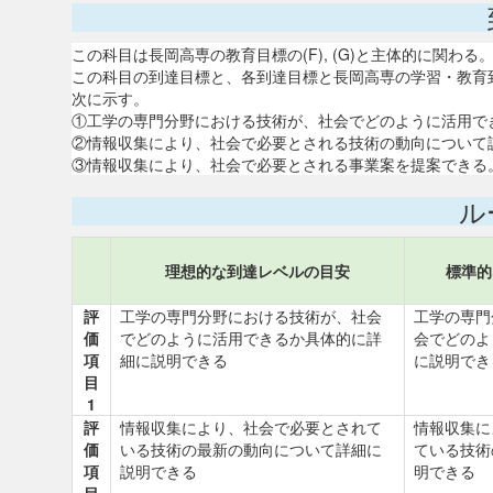
この科目は長岡高専の教育目標の(F), (G)と主体的に関わる
この科目の到達目標と、各到達目標と長岡高専の学習・教育
次に示す。
①工学の専門分野における技術が、社会でどのように活用できる
②情報収集により、社会で必要とされる技術の動向について説明で
③情報収集により、社会で必要とされる事業案を提案できる。40
ル
理想的な到達レベルの目安
標準的
評
工学の専門分野における技術が、社会
工学の専門
価
でどのように活用できるか具体的に詳
会でどのよ
項
細に説明できる
に説明でき
目
1
評
情報収集により、社会で必要とされて
情報収集に
価
いる技術の最新の動向について詳細に
ている技術
項
説明できる
明できる