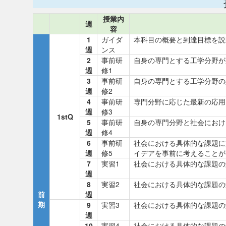
授業内
週
容
1
ガイダ
本科目の概要と到達目標を説
週
ンス
2
事前研
自身の専門とする工学分野が
週
修1
3
事前研
自身の専門とする工学分野の
週
修2
4
事前研
専門分野に応じた最新の応用
週
修3
1stQ
5
事前研
自身の専門分野と社会におけ
週
修4
6
事前研
社会における具体的な課題に
週
修5
イデアを事前に考えることが
7
実習1
社会における具体的な課題の
週
8
実習2
社会における具体的な課題の
前
週
期
9
実習3
社会における具体的な課題の
週
10
実習4
社会における具体的な課題の