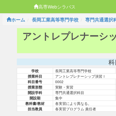
高専Webシラバス
ホーム
長岡工業高等専門学校
専門共通選択
アントレプレナーシ
科
学校
長岡工業高等専門学校
授業科目
アントレプレナーシップ演習Ⅰ
科目番号
0002
授業形態
実験・実習
開設学科
専門共通選択科目
開設期
集中
教科書/教材
各実習により異なる。
担当教員
各実習プログラム 責任者