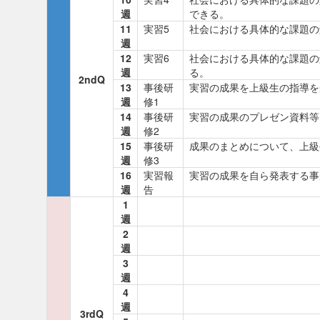
週
できる。
11
実習5
社会における具体的な課題の
週
12
実習6
社会における具体的な課題の
週
る。
2ndQ
13
事後研
実習の成果を上級生の指導を
週
修1
14
事後研
実習の成果のプレゼン資料等
週
修2
15
事後研
成果のまとめについて、上級
週
修3
16
実習報
実習の成果を自ら発表する事
週
告
1
週
2
週
3
週
4
週
3rdQ