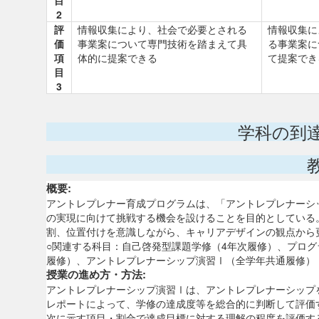
目
2
評
情報収集により、社会で必要とされる
情報収集に
価
事業案について専門技術を踏まえて具
る事業案に
項
体的に提案できる
て提案でき
目
3
学科の到
概要:
アントレプレナー育成プログラムは、「アントレプレナーシ
の実現に向けて挑戦する機会を設けることを目的としている
割、位置付けを意識しながら、キャリアデザインの観点から
○関連する科目：自己啓発型課題学修（4年次履修）、プログ
履修）、アントレプレナーシップ演習Ⅰ（全学年共通履修）
授業の進め方・方法:
アントレプレナーシップ演習Ⅰは、アントレプレナーシップ
レポートによって、学修の達成度等を総合的に判断して評価
次に示す項目・割合で達成目標に対する理解の程度を評価す