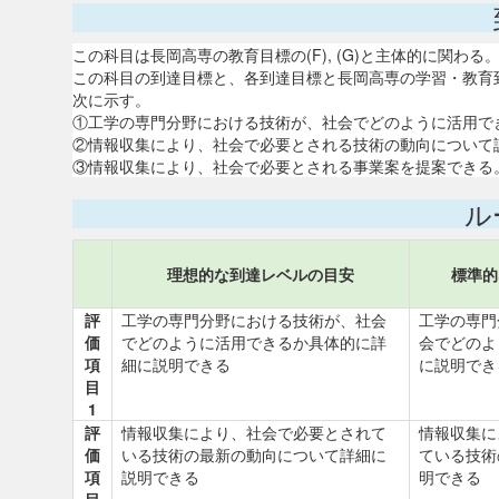
この科目は長岡高専の教育目標の(F), (G)と主体的に関わる
この科目の到達目標と、各到達目標と長岡高専の学習・教育
次に示す。
①工学の専門分野における技術が、社会でどのように活用できる
②情報収集により、社会で必要とされる技術の動向について説明で
③情報収集により、社会で必要とされる事業案を提案できる。40
ル
理想的な到達レベルの目安
標準的
評
工学の専門分野における技術が、社会
工学の専門
価
でどのように活用できるか具体的に詳
会でどのよ
項
細に説明できる
に説明でき
目
1
評
情報収集により、社会で必要とされて
情報収集に
価
いる技術の最新の動向について詳細に
ている技術
項
説明できる
明できる