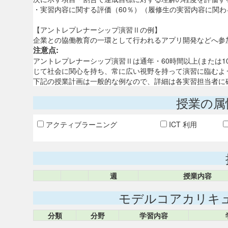
・実習内容に関する評価（60％）（履修生の実習内容に関わ
【アントレプレナーシップ演習Ⅱの例】
企業との協働教育の一環として行われるアプリ開発などへ参
注意点:
アントレプレナーシップ演習Ⅱは通年・60時間以上(または
じて社会に関心を持ち、常に広い視野を持って演習に臨むよ
下記の授業計画は一般的な例なので、詳細は各実習担当者に
授業の属
アクティブラーニング
ICT 利用
週
授業内容
モデルコアカリキ
分類
分野
学習内容