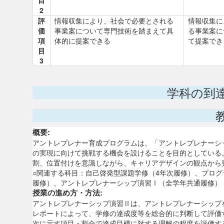
目
2
評
情報収集により、社会で必要とされる
情報収集に
価
事業案について専門技術を踏まえて具
る事業案に
項
体的に提案できる
て提案でき
目
3
学科の到
概要:
アントレプレナー育成プログラムは、「アントレプレナーシ
の実現に向けて挑戦する機会を設けることを目的としている
割、位置付けを意識しながら、キャリアデザインの観点から
○関連する科目：自己啓発型課題学修（4年次履修）、プログ
履修）、アントレプレナーシップ演習Ⅰ（全学年共通履修）
授業の進め方・方法:
アントレプレナーシップ演習Ⅱは、アントレプレナーシップ
レポートによって、学修の達成度等を総合的に判断して評価
次に示す項目・割合で達成目標に対する理解の程度を評価す