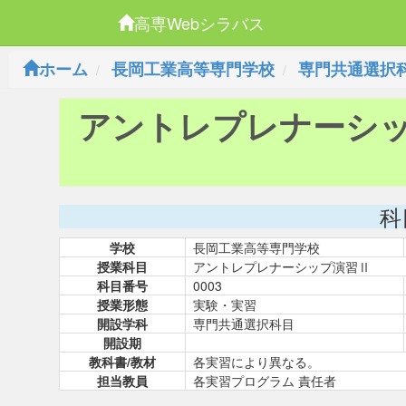
高専Webシラバス
ホーム
長岡工業高等専門学校
専門共通選択
アントレプレナーシ
科
学校
長岡工業高等専門学校
授業科目
アントレプレナーシップ演習Ⅱ
科目番号
0003
授業形態
実験・実習
開設学科
専門共通選択科目
開設期
教科書/教材
各実習により異なる。
担当教員
各実習プログラム 責任者