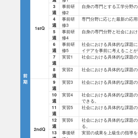
3
事前研
自身の専門とする工学分野の
週
修2
4
事前研
専門分野に応じた最新の応用
週
修3
1stQ
5
事前研
自身の専門分野と社会におけ
週
修4
6
事前研
社会における具体的な課題に
週
修5
イデアを事前に考えることが
7
実習1
社会における具体的な課題の
週
8
実習2
社会における具体的な課題の
前
週
期
9
実習3
社会における具体的な課題の
週
10
実習4
社会における具体的な課題の
週
できる。
11
実習5
社会における具体的な課題の
週
12
実習6
社会における具体的な課題の
週
る。
2ndQ
13
事後研
実習の成果を上級生の指導を