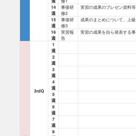
週
修1
14
事後研
実習の成果のプレゼン資料等
週
修2
15
事後研
成果のまとめについて、上級
週
修3
16
実習報
実習の成果を自ら発表する事
週
告
1
週
2
週
3
週
4
週
3rdQ
5
週
6
週
7
週
8