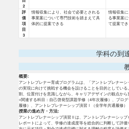
目
2
評
情報収集により、社会で必要とされる
情報収集に
価
事業案について専門技術を踏まえて具
る事業案に
項
体的に提案できる
て提案でき
目
3
学科の到
概要:
アントレプレナー育成プログラムは、「アントレプレナーシ
の実現に向けて挑戦する機会を設けることを目的としている
割、位置付けを意識しながら、キャリアデザインの観点から
○関連する科目：自己啓発型課題学修（4年次履修）、プログ
履修）、アントレプレナーシップ演習Ⅰ（全学年共通履修）
授業の進め方・方法:
アントレプレナーシップ演習Ⅱは、アントレプレナーシップ
レポートによって、学修の達成度等を総合的に判断して評価
次に示す項目・割合で達成目標に対する理解の程度を評価す