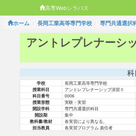
高専Webシラバス
ホーム
長岡工業高等専門学校
専門共通選択
アントレプレナーシ
科
学校
長岡工業高等専門学校
授業科目
アントレプレナーシップ演習Ⅱ
科目番号
0006
授業形態
実験・実習
開設学科
専門共通選択科目
開設期
集中
教科書/教材
各実習により異なる。
担当教員
各実習プログラム 責任者