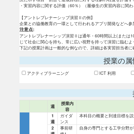
・実習内容に関する評価（60％）（履修生の実習内容に関わ
【アントレプレナーシップ演習Ⅱの例】
企業との協働教育の一環として行われるアプリ開発などへ参
注意点:
アントレプレナーシップ演習Ⅱは通年・60時間以上(または
じて社会に関心を持ち、常に広い視野を持って演習に臨むよ
下記の授業計画は一般的な例なので、詳細は各実習担当者に
授業の属
アクティブラーニング
ICT 利用
授業内
週
容
1
ガイダ
本科目の概要と到達目標を説
週
ンス
2
事前研
自身の専門とする工学分野が
週
修1