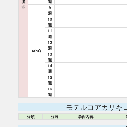
後
週
期
9
週
10
週
11
週
12
週
4thQ
13
週
14
週
15
週
16
週
モデルコアカリキ
分類
分野
学習内容