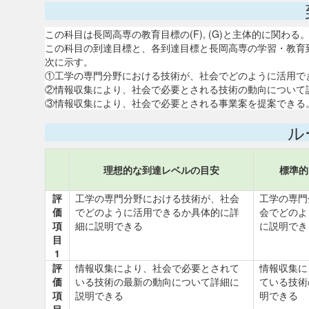
この科目は長岡高専の教育目標の(F), (G)と主体的に関わる
この科目の到達目標と、各到達目標と長岡高専の学習・教育
次に示す。
①工学の専門分野における技術が、社会でどのように活用できる
②情報収集により、社会で必要とされる技術の動向について説明で
③情報収集により、社会で必要とされる事業案を提案できる。40
ル
理想的な到達レベルの目安
標準的
評
工学の専門分野における技術が、社会
工学の専門
価
でどのように活用できるか具体的に詳
会でどのよ
項
細に説明できる
に説明でき
目
1
評
情報収集により、社会で必要とされて
情報収集に
価
いる技術の最新の動向について詳細に
ている技術
項
説明できる
明できる