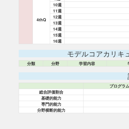
10週
11週
12週
4thQ
13週
14週
15週
16週
モデルコアカリキ
分類
分野
学習内容
プログラ
総合評価割合
基礎的能力
専門的能力
分野横断的能力