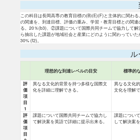
この科目は長岡高専の教育目標の(B)(E)(F)と主体的に
の関連を、到達目標、評価の重み、学習・教育目標との関連
る。20％(b3)、②課題について国際共同チームで協力して解決案を
ら抽出した課題が地域社会と産業にどのように関わっていたか
30% (f2)。
ル
理想的な到達レベルの目安
標準的
評
異なる文化的背景を持つ多様な国際文
異なる文化
価
化を詳細に理解できる。
文化を理解
項
目
1
評
課題について国際共同チームで協力し
課題につい
価
て解決案を英語で詳細に提示出来る。
して解決案
項
目