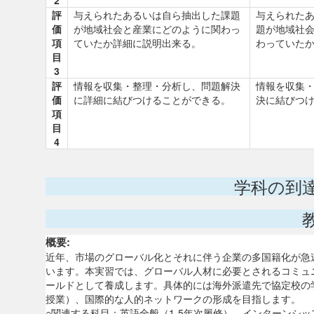
2
評
与えられたあるいは自ら抽出した課題
与えられた
価
が地域社会と産業にどのように関わっ
題が地域社
項
ていたか詳細に説明出来る。
わっていた
目
3
評
情報を収集・整理・分析し、問題解決
情報を収集
価
に詳細に結びつけることができる。
決に結びつ
項
目
4
学科の到
概要:
近年、市場のグローバル化とそれに伴う企業の多国籍化が急
います。本実習では、グローバル人材に必要とされるコミュ
ールドとして養成します。具体的には海外派遣先で協定校の
授業）、国際的な人的ネットワークの形成を目指します。
○関連する科目：英語全般（1-5年次履修）、インターンシップ