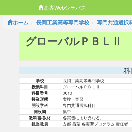
高専Webシラバス
ホーム
長岡工業高等専門学校
専門共通選択
グローバルＰＢＬⅡ
科
学校
長岡工業高等専門学校
授業科目
グローバルＰＢＬⅡ
科目番号
0013
授業形態
実験・実習
開設学科
専門共通選択科目
開設期
集中
教科書/教材
各実習により異なる。
担当教員
占部 昌蔵,各実習プログラム 責任者