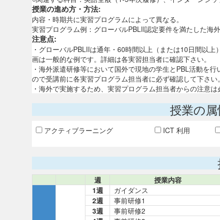
授業の進め方・方法:
内容・時期共に実習プログラムによって異なる。
実習プログラム例：グローバルPBLII認定要件を満たした海
注意点:
・グローバルPBLIIは通年・60時間以上（または10日間
画は一般的な例です。詳細は各実習担当者に確認下さい。
・海外派遣研修等において国外で現地の学生とPBL活動を
ので受講前に各実習プログラム担当者に必ず確認して下さい
・海外で実施するため、実習プログラム担当者からの注意は
授業の属
アクティブラーニング
ICT 利用
週
授業内容
1週
ガイダンス
2週
事前研修1
3週
事前研修2