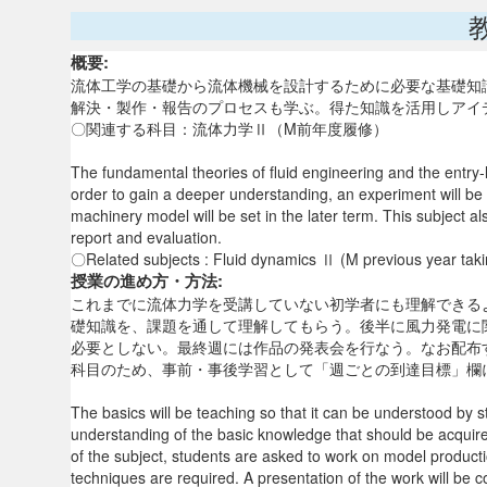
概要:
流体工学の基礎から流体機械を設計するために必要な基礎知
解決・製作・報告のプロセスも学ぶ。得た知識を活用しアイ
〇関連する科目：流体力学Ⅱ（M前年度履修）
The fundamental theories of fluid engineering and the entry-l
order to gain a deeper understanding, an experiment will be
machinery model will be set in the later term. This subject al
report and evaluation.
〇Related subjects : Fluid dynamics Ⅱ (M previous year taki
授業の進め方・方法:
これまでに流体力学を受講していない初学者にも理解できる
礎知識を、課題を通して理解してもらう。後半に風力発電に
必要としない。最終週には作品の発表会を行なう。なお配布
科目のため、事前・事後学習として「週ごとの到達目標」欄
The basics will be teaching so that it can be understood by
understanding of the basic knowledge that should be acquire
of the subject, students are asked to work on model producti
techniques are required. A presentation of the work will be co