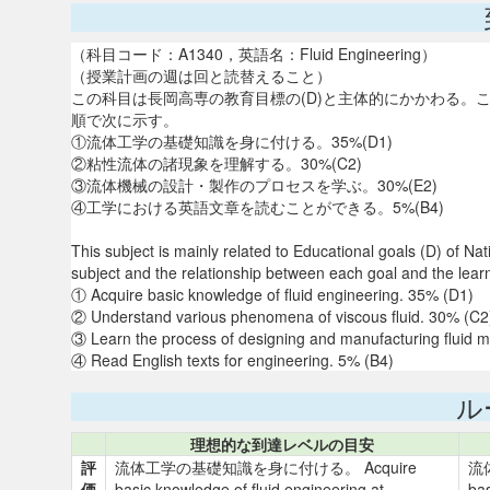
（科目コード：A1340，英語名：Fluid Engineering）
（授業計画の週は回と読替えること）
この科目は長岡高専の教育目標の(D)と主体的にかかわる。
順で次に示す。
①流体工学の基礎知識を身に付ける。35%(D1)
②粘性流体の諸現象を理解する。30%(C2)
③流体機械の設計・製作のプロセスを学ぶ。30%(E2)
④工学における英語文章を読むことができる。5%(B4)
This subject is mainly related to Educational goals (D) of Na
subject and the relationship between each goal and the lear
① Acquire basic knowledge of fluid engineering. 35% (D1)
② Understand various phenomena of viscous fluid. 30% (C2
③ Learn the process of designing and manufacturing fluid 
④ Read English texts for engineering. 5% (B4)
ル
理想的な到達レベルの目安
評
流体工学の基礎知識を身に付ける。 Acquire
流
価
basic knowledge of fluid engineering at
bas