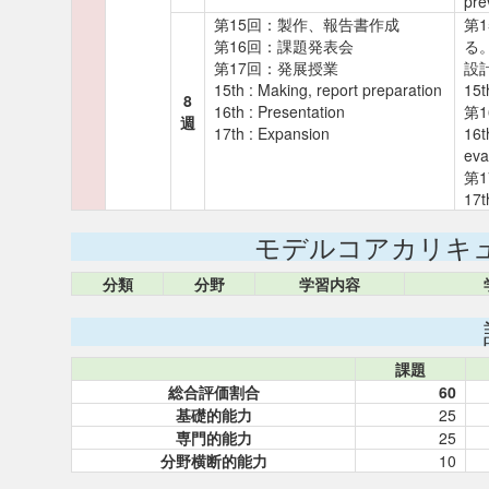
pre
第15回：製作、報告書作成
第
第16回：課題発表会
る
第17回：発展授業
設
15th : Making, report preparation
15t
8
16th : Presentation
第
週
17th : Expansion
16t
eva
第
17t
モデルコアカリキ
分類
分野
学習内容
課題
総合評価割合
60
基礎的能力
25
専門的能力
25
分野横断的能力
10