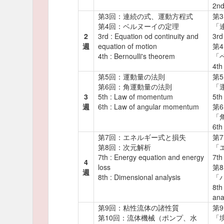
2nd
第3回：連続の式、運動方程式
第
第4回：ベルヌーイの定理
「
2
3rd : Equation od continuity and
3rd
週
equation of motion
第
4th : Bernoulli's theorem
「
4th
第5回：運動量の法則
第
第6回：角運動量の法則
「
3
5th : Law of momentum
5th
週
6th : Law of angular momentum
第
「
6th
第7回：エネルギー式と損失
第
第8回：次元解析
「
7th : Energy equation and energy
7th
4
loss
第
週
8th : Dimensional analysis
「
8th
ana
第9回：粘性流体の諸性質
第
第10回：流体機械（ポンプ、水
「