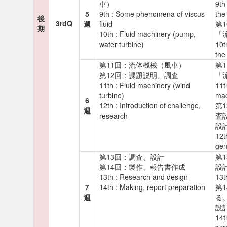
車）
9th
5
9th : Some phenomena of viscus
the
後
3rdQ
週
fluid
第
期
10th : Fluid machinery (pump,
「
water turbine)
10t
the
第11回：流体機械（風車）
第
第12回：課題説明、調査
「
11th : Fluid machinery (wind
11t
turbine)
mac
6
12th : Introduction of challenge,
第
週
research
査
設
12t
gen
第13回：調査、設計
第
第14回：製作、報告書作成
設
13th : Research and design
13t
7
14th : Making, report preparation
第
週
る
設
14t