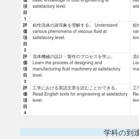
項
satisfactory level.
ade
目
1
評
粘性流体の諸現象を理解する。 Understand
粘
価
various phenomena of viscous fluid at
var
項
satisfacory level.
lev
目
2
評
流体機械の設計・製作のプロセスを学ぶ。
流
価
Learn the process of designing and
Lea
項
manufacturing fluid machinery at satisfactory
man
目
level.
3
評
工学における英語文章を読むことができる。
工
価
Read English texts for engineering at saisfactory
Rea
項
level.
lev
目
4
学科の到