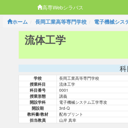
高専Webシラバス
ホーム
長岡工業高等専門学校
電子機械シス
流体工学
科
学校
長岡工業高等専門学校
授業科目
流体工学
科目番号
0001
授業形態
講義
開設学科
電子機械システム工学専攻
開設期
3rd-Q
教科書/教材
配布プリント
担当教員
山岸 真幸