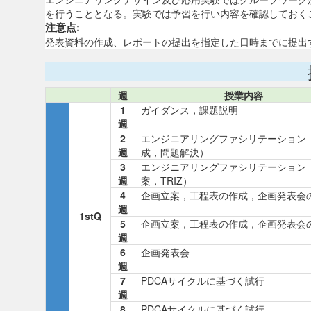
を行うこととなる。実験では予習を行い内容を確認しておく
注意点:
発表資料の作成、レポートの提出を指定した日時までに提出
週
授業内容
1
ガイダンス，課題説明
週
2
エンジニアリングファシリテーション
週
成，問題解決）
3
エンジニアリングファシリテーション
週
案，TRIZ）
4
企画立案，工程表の作成，企画発表会
週
1stQ
5
企画立案，工程表の作成，企画発表会
週
6
企画発表会
週
7
PDCAサイクルに基づく試行
週
8
PDCAサイクルに基づく試行