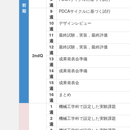
前
週
期
9
PDCAサイクルに基づく試行
週
10
デザインレビュー
週
11
最終試験，実装，最終評価
週
12
最終試験，実装，最終評価
週
2ndQ
13
成果発表会準備
週
14
成果発表会準備
週
15
成果発表会
週
16
まとめ
週
1
機械工学科で設定した実験課題
週
2
機械工学科で設定した実験課題
週