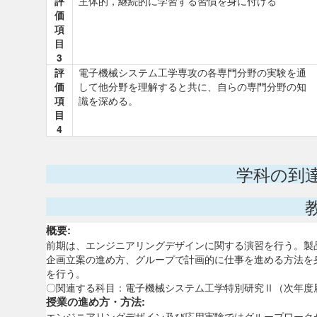
評
主体的，継続的に学習する習慣を身に付ける
価
項
目
3
評
電子機械システム工学専攻の各専門分野の実験を通
価
して他分野を理解すると共に、自らの専門分野の知
項
識を深める。
目
4
学科の到
概要:
前期は、エンジニアリングデザインに関する演習を行う。製
企画立案の進め方、グループで計画的に仕事を進める方法を
を行う。
〇関連する科目：電子機械システム工学特別研究Ⅱ（次年度
授業の進め方・方法:
エンジニアリングデザイン及び応用実験ではグループワーク