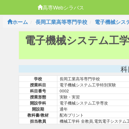
高専Webシラバス
ホーム
長岡工業高等専門学校
電子機械シス
電子機械システム工
科
学校
長岡工業高等専門学校
授業科目
電子機械システム工学特別実験
科目番号
0002
授業形態
実験・実習
開設学科
電子機械システム工学専攻
開設期
通年
教科書/教材
配布プリント
担当教員
機械工学科 全教員,電気電子システム工