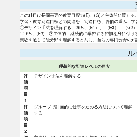
この科目は長岡高専の教育目標の(E)、(G)と主体的に関
学習・教育到達目標との関連を、到達目標、評価の重み、学
①デザイン手法を理解する。25%、(E1）、 （E3）、（G
12.5%、(E3)、③主体的，継続的に学習する習慣を身に付け
実験を通して他分野を理解すると共に、自らの専門分野の知識を
ル
理想的な到達レベルの目安
評
デザイン手法を理解する
価
項
目
1
評
グループで計画的に仕事を進める方法について理解
価
する
項
目
2