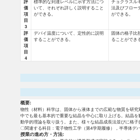
評
標準的な到達レベルに示す方法につ
チョクラスル
価
いて、それぞれ詳しく説明すること
法及びフロー
項
ができる。
ができる。
目
3
評
デバイ温度について、定性的に説明
固体の格子比
価
することができる。
ることができ
項
目
4
概要:
物性（材料）科学は、固体から液体までの広範な物質を研究
中でも最も基本的で重要な結晶を中心に取り上げる。結晶を
動学的理論を取り扱う。また、様々な結晶成長法並びに格子
〇関連する科目：電子物性工学（第4学期履修），半導体デ
授業の進め方・方法: