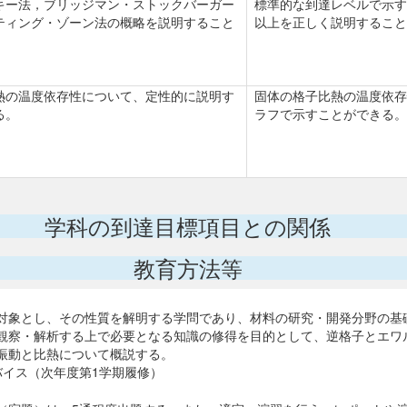
キー法，ブリッジマン・ストックバーガー
標準的な到達レベルで示す
ティング・ゾーン法の概略を説明すること
以上を正しく説明すること
熱の温度依存性について、定性的に説明す
固体の格子比熱の温度依存
る。
ラフで示すことができる。
学科の到達目標項目との関係
教育方法等
対象とし、その性質を解明する学問であり、材料の研究・開発分野の基
観察・解析する上で必要となる知識の修得を目的として、逆格子とエワ
振動と比熱について概説する。
バイス（次年度第1学期履修）