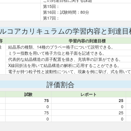
この到達目標に関する課題
第15回：
第16回：試験時間：80分
第17回：
ルコアカリキュラムの学習内容と到達目
容
学習内容の到達目標
性
結晶系の種類、14種のブラベー格子について説明できる。
ミラー指数を用いて格子方位と格子面を記述できる。
代表的な結晶構造の原子配置を描き、充填率の計算ができる。
X線回折法を用いて結晶構造の解析に応用することができる。
電子が持つ粒子性と波動性について、現象を例に挙げ、式を用いて
評価割合
試験
レポート
75
25
0
0
75
25
0
0