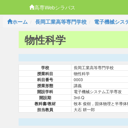
高専Webシラバス
ホーム
長岡工業高等専門学校
電子機械シス
物性科学
学校
長岡工業高等専門学校
授業科目
物性科学
科目番号
0003
授業形態
講義
開設学科
電子機械システム工学専攻
開設期
3rd-Q
教科書/教材
牧本 俊樹，固体物理と半導体
担当教員
大石 耕一郎