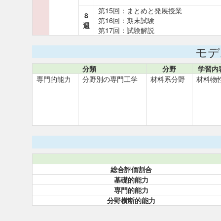
第15回：まとめと発展授業
8
第16回：期末試験
週
第17回：試験解説
モデ
分類
分野
学習内
専門的能力
分野別の専門工学
材料系分野
材料物
総合評価割合
基礎的能力
専門的能力
分野横断的能力