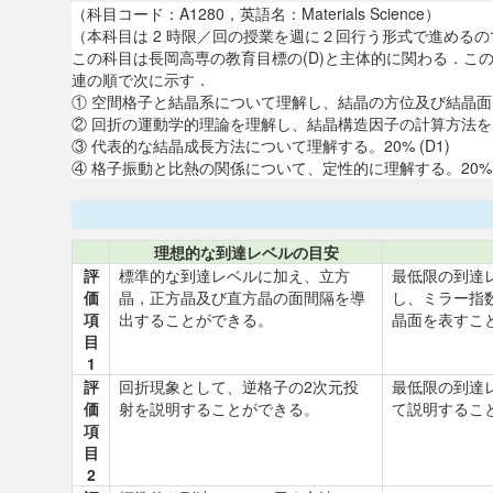
（科目コード：A1280，英語名：Materials Science）
（本科目は 2 時限／回の授業を週に２回行う形式で進める
この科目は長岡高専の教育目標の(D)と主体的に関わる．
連の順で次に示す．
① 空間格子と結晶系について理解し、結晶の方位及び結晶面を表
② 回折の運動学的理論を理解し、結晶構造因子の計算方法を習得
③ 代表的な結晶成長方法について理解する。20% (D1)
④ 格子振動と比熱の関係について、定性的に理解する。20% (
理想的な到達レベルの目安
評
標準的な到達レベルに加え、立方
最低限の到達
価
晶，正方晶及び直方晶の面間隔を導
し、ミラー指
項
出することができる。
晶面を表すこ
目
1
評
回折現象として、逆格子の2次元投
最低限の到達
価
射を説明することができる。
て説明するこ
項
目
2