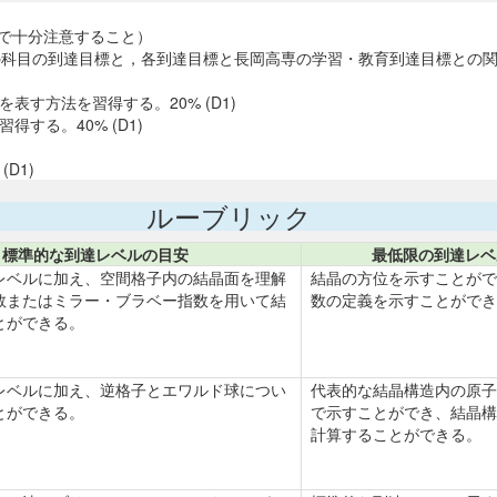
ので十分注意すること）
この科目の到達目標と，各到達目標と長岡高専の学習・教育到達目標との
す方法を習得する。20% (D1)
する。40% (D1)
D1)
ルーブリック
標準的な到達レベルの目安
最低限の到達レベ
レベルに加え、空間格子内の結晶面を理解
結晶の方位を示すことがで
数またはミラー・ブラベー指数を用いて結
数の定義を示すことができ
とができる。
レベルに加え、逆格子とエワルド球につい
代表的な結晶構造内の原子
とができる。
で示すことができ、結晶構
計算することができる。