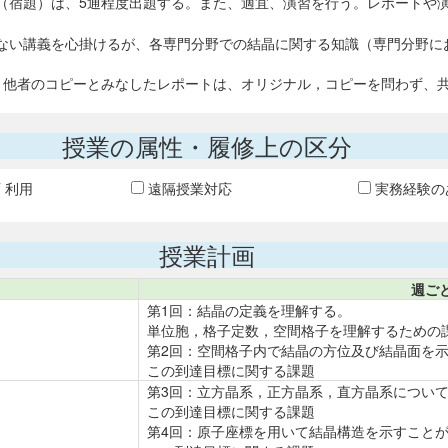
（宿題）は、5通程度出題する。また、適宜、演習を行う。レポートや
ない講義を心掛けるが、各専門分野での結晶に関する知識（専門分野に
、他者のコピーとみなしたレポートは、オリジナル，コピーを問わず、
授業の属性・履修上の区分
T 利用
遠隔授業対応
実務経験の
授業計画
週ご
第1回：結晶の定義を理解する。
単位胞，格子定数，空間格子を理解するための
第2回：空間格子内で結晶の方位及び結晶面を
この到達目標に関する課題
第3回：立方晶系，正方晶系，直方晶系につい
この到達目標に関する課題
第4回：原子座標を用いて結晶構造を示すこと