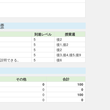
標
到達レベル
授業週
5
後2
5
後1,後2
5
後2
5
後3,後4,後5,後9
説明できる。
5
後6
その他
合計
0
100
0
0
0
100
0
0