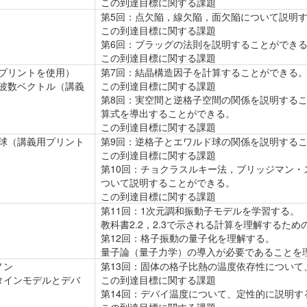
この到達目標に関する課題
第5回：点欠陥，線欠陥，面欠陥について説明
この到達目標に関する課題
第6回：ブラッグの法則を説明することができ
この到達目標に関する課題
プリントを使用）
第7回：結晶構造因子を計算することができる
波数ベクトル（講義
この到達目標に関する課題
第8回：実空間と逆格子空間の関係を説明する
算式を導出することができる。
この到達目標に関する課題
球（講義用プリント
第9回：逆格子とエワルド球の関係を説明する
この到達目標に関する課題
第10回：チョクラスルキー法，ブリッジマン
ついて説明することができる。
この到達目標に関する課題
第11回：1次元調和振動子モデルを学習する。
教科書2.2，2.3で示される計算を理解するため
第12回：格子振動の量子化を理解する。
量子論（量子力学）の導入が必要であることを
ノン
第13回：固体の格子比熱の温度依存性につい
タインモデルとデバ
この到達目標に関する課題
第14回：デバイ温度について、定性的に説明す