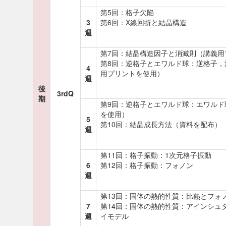
第5回：格子欠陥
3
第6回：X線回折と結晶構造
週
第7回：結晶構造因子と消滅則（講義用
第8回：逆格子とエワルド球：逆格子，
4
用プリントを使用）
週
後
3rdQ
期
第9回：逆格子とエワルド球：エワルド
を使用）
5
第10回：結晶成長方法（資料を配布）
週
第11回：格子振動：1次元格子振動
6
第12回：格子振動：フォノン
週
第13回：固体の熱的性質：比熱とフォ
7
第14回：固体の熱的性質：アインシュ
週
イモデル