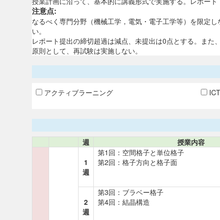
授業計画に沿って、基本的に講義形式で実施する。レポート
注意点:
なるべく専門分野（機械工学，電気・電子工学等）を限定し
い。
レポート提出の締切超過は減点、未提出は0点とする。また
原則として、再試験は実施しない。
アクティブラーニング
IC
週
授業内容
第1回：空間格子と単位格子
1
第2回：格子方向と格子面
週
第3回：ブラベー格子
2
第4回：結晶構造
週