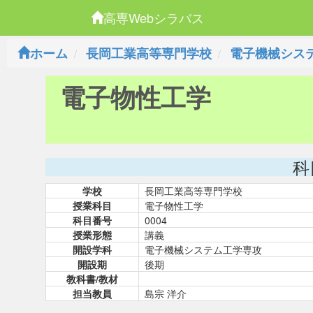
高専Webシラバス
ホーム
長岡工業高等専門学校
電子機械シス
電子物性工学
科
学校
長岡工業高等専門学校
授業科目
電子物性工学
科目番号
0004
授業形態
講義
開設学科
電子機械システム工学専攻
開設期
後期
教科書/教材
担当教員
島宗 洋介