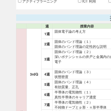
アクティブラーニング
ICT 利用
週
授業内容
固体電子論の考え方
1週
固体のバンド理論（１）
2週
固体のバンド理論の定性的な説明
固体のバンド理論（２）
深いポテンシャルの井戸と金属内の
3週
電子
固体のバンド理論（３）
3rdQ
4週
状態密度
固体のバンド理論（４）
5週
有効質量、正孔
半導体の電気物性（１）
6週
真性半導体のキャリア濃度
半導体の電気物性（２）
7週
不純物ドープとｐ形・ｎ形半導体