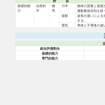
野
容
基礎的能
自然科
物
力学
物体の質量と速度
力
学
理
運動量保存則を様
波動
波長の違いによる
きる。
電気
導体と不導体の違
総合評価割合
基礎的能力
専門的能力