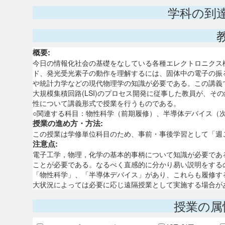
学科の到
概要:
今日の情報化社会の基礎をなしている各種エレクトロニクス
ド、発光受光素子の動作を理解するには、固体中の電子の振
や統計力学などの現代物理学の知識が必要である。この講義
大規模集積回路(LSI)のプロセス開発に従事した教員が、
性について講義形式で授業を行うものである。
○関連する科目：物性科学（前期履修）、半導体デバイス（
授業の進め方・方法:
この授業は学修単位科目のため、事前・事後学習として「週
注意点:
電子工学，物理，化学の基本的事柄について知識が必要であ
ことが必要である。なるべく直感的に分かり易い説明をする
「物性科学」、「半導体デバイス」があり、これらも履修す
大状況によっては必要に応じ遠隔授業として実施する場合が
授業の属