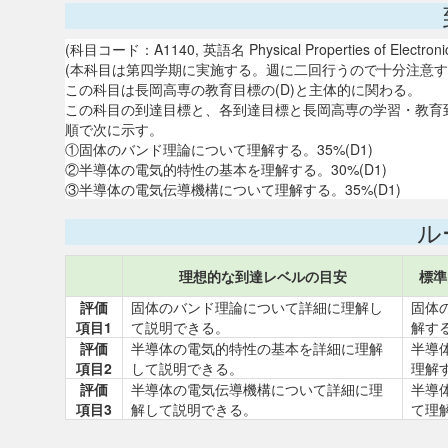
(科目コード：A1140, 英語名 Physical Properties of Electronic 
(本科目は第四学期に実施する。週に二回行うので十分注意す
この科目は長岡高専の教育目標の(D)と主体的に関わる。
この科目の到達目標と、各到達目標と長岡高専の学習・教育
順で次に示す。
①固体のバンド理論について理解する。35%(D1)
②半導体の電気的特性の基本を理解する。30%(D1)
③半導体の電気伝導機構について理解する。35%(D1)
ル
理想的な到達レベルの目安
標準
評価
固体のバンド理論について詳細に理解し
固体
項目1
て説明できる。
解す
評価
半導体の電気的特性の基本を詳細に理解
半導
項目2
して説明できる。
理解
評価
半導体の電気伝導機構について詳細に理
半導
項目3
解して説明できる。
て理