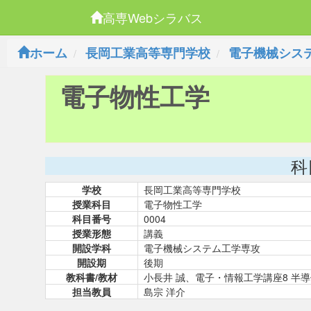
高専Webシラバス
ホーム
長岡工業高等専門学校
電子機械シス
電子物性工学
科
学校
長岡工業高等専門学校
授業科目
電子物性工学
科目番号
0004
授業形態
講義
開設学科
電子機械システム工学専攻
開設期
後期
教科書/教材
小長井 誠、電子・情報工学講座8 半導
担当教員
島宗 洋介