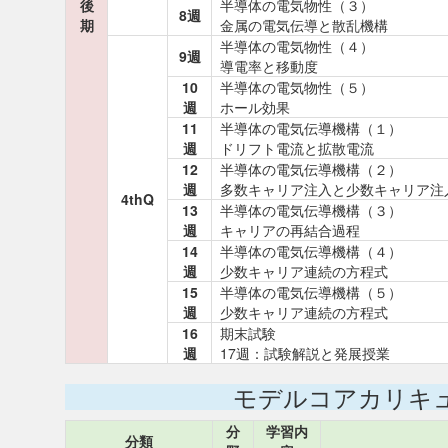
後
半導体の電気物性（３）
8週
期
金属の電気伝導と散乱機構
半導体の電気物性（４）
9週
導電率と移動度
10
半導体の電気物性（５）
週
ホール効果
11
半導体の電気伝導機構（１）
週
ドリフト電流と拡散電流
12
半導体の電気伝導機構（２）
週
多数キャリア注入と少数キャリア注
4thQ
13
半導体の電気伝導機構（３）
週
キャリアの再結合過程
14
半導体の電気伝導機構（４）
週
少数キャリア連続の方程式
15
半導体の電気伝導機構（５）
週
少数キャリア連続の方程式
16
期末試験
週
17週：試験解説と発展授業
モデルコアカリキ
分
学習内
分類