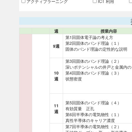
アクティブラーニング
ICT 利用
週
授業内容
第1回固体電子論の考え方
第2回固体のバンド理論（１）
9週
固体のバンド理論の定性的な説明
第3回固体のバンド理論（２）
深いポテンシャルの井戸と金属内の
10
第4回固体のバンド理論（３）
週
状態密度
第5回固体のバンド理論（４）
11
有効質量 正孔
週
第6回半導体の電気物性（１）
真性半導体のキャリア濃度
第7回半導体の電気物性（２）