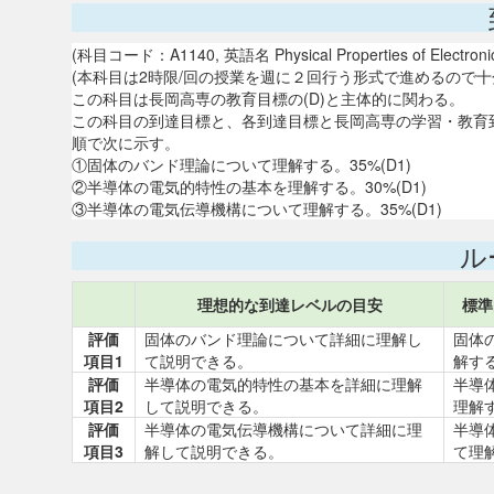
(科目コード：A1140, 英語名 Physical Properties of Electronic 
(本科目は2時限/回の授業を週に２回行う形式で進めるので十
この科目は長岡高専の教育目標の(D)と主体的に関わる。
この科目の到達目標と、各到達目標と長岡高専の学習・教育
順で次に示す。
①固体のバンド理論について理解する。35%(D1)
②半導体の電気的特性の基本を理解する。30%(D1)
③半導体の電気伝導機構について理解する。35%(D1)
ル
理想的な到達レベルの目安
標準
評価
固体のバンド理論について詳細に理解し
固体
項目1
て説明できる。
解す
評価
半導体の電気的特性の基本を詳細に理解
半導
項目2
して説明できる。
理解
評価
半導体の電気伝導機構について詳細に理
半導
項目3
解して説明できる。
て理