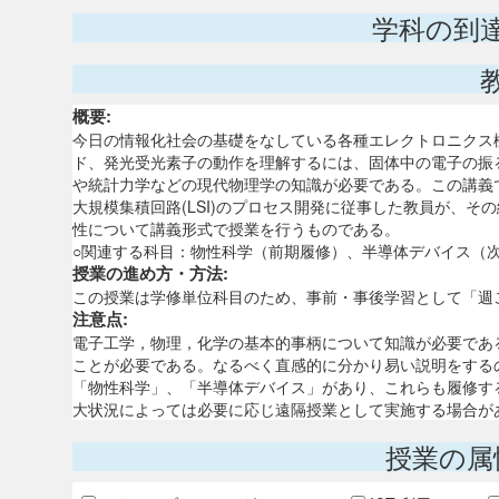
学科の到
概要:
今日の情報化社会の基礎をなしている各種エレクトロニクス
ド、発光受光素子の動作を理解するには、固体中の電子の振
や統計力学などの現代物理学の知識が必要である。この講義
大規模集積回路(LSI)のプロセス開発に従事した教員が、
性について講義形式で授業を行うものである。
○関連する科目：物性科学（前期履修）、半導体デバイス（
授業の進め方・方法:
この授業は学修単位科目のため、事前・事後学習として「週
注意点:
電子工学，物理，化学の基本的事柄について知識が必要であ
ことが必要である。なるべく直感的に分かり易い説明をする
「物性科学」、「半導体デバイス」があり、これらも履修す
大状況によっては必要に応じ遠隔授業として実施する場合が
授業の属