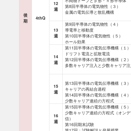
不純物ドープとｐ形・ｎ形半導体
12
第8回半導体の電気物性（３）
週
金属の電気伝導と散乱機構
後
4thQ
期
第9回半導体の電気物性（４）
13
導電率と移動度
週
第10回半導体の電気物性（５）
ホール効果
第11回半導体の電気伝導機構（１）
ドリフト電流と拡散電流
14
第12回半導体の電気伝導機構（２）
週
多数キャリア注入と少数キャリア注
第13回半導体の電気伝導機構（３）
15
キャリアの再結合過程
週
第14回半導体の電気伝導機構（４）
少数キャリア連続の方程式
第15回半導体の電気伝導機構（５）
少数キャリア連続の方程式（オンデ
16
信）
週
第16回期末試験
第17回：試験解説と発展授業