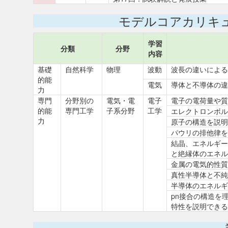
モデルコアカリキ
学習
分類
分野
内容
基礎
自然科学
物理
波動
波長の違いによる
的能
電気
導体と不導体の違
力
専門
分野別の
電気・電
電子
電子の電荷量や質
的能
専門工学
子系分野
工学
エレクトロンボル
力
原子の構造を説明
パウリの排他律を
結晶、エネルギー
と絶縁体のエネル
金属の電気的性質
真性半導体と不純
半導体のエネルギ
pn接合の構造を
特性を説明できる