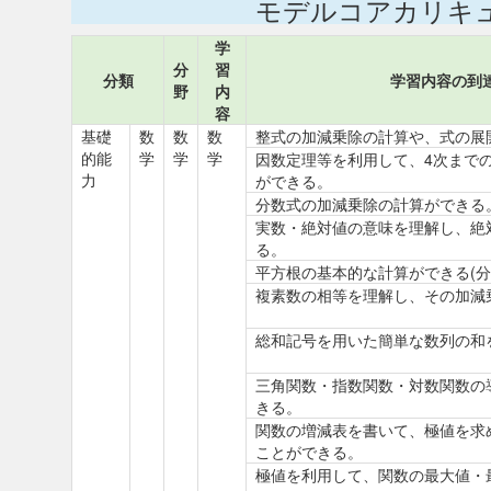
モデルコアカリキ
学
分
習
分類
学習内容の到
野
内
容
基礎
数
数
数
整式の加減乗除の計算や、式の展
的能
学
学
学
因数定理等を利用して、4次まで
力
ができる。
分数式の加減乗除の計算ができる
実数・絶対値の意味を理解し、絶
る。
平方根の基本的な計算ができる(分
複素数の相等を理解し、その加減
総和記号を用いた簡単な数列の和
三角関数・指数関数・対数関数の
きる。
関数の増減表を書いて、極値を求
ことができる。
極値を利用して、関数の最大値・