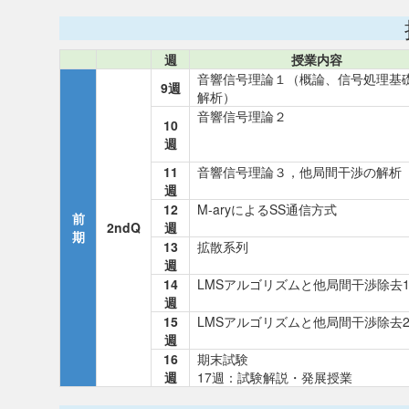
週
授業内容
音響信号理論１（概論、信号処理基
9週
解析）
音響信号理論２
10
週
11
音響信号理論３，他局間干渉の解析
週
12
M-aryによるSS通信方式
前
2ndQ
週
期
13
拡散系列
週
14
LMSアルゴリズムと他局間干渉除去
週
15
LMSアルゴリズムと他局間干渉除去
週
16
期末試験
週
17週：試験解説・発展授業