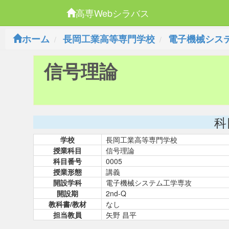
高専Webシラバス
ホーム
長岡工業高等専門学校
電子機械シス
信号理論
科
学校
長岡工業高等専門学校
授業科目
信号理論
科目番号
0005
授業形態
講義
開設学科
電子機械システム工学専攻
開設期
2nd-Q
教科書/教材
なし
担当教員
矢野 昌平