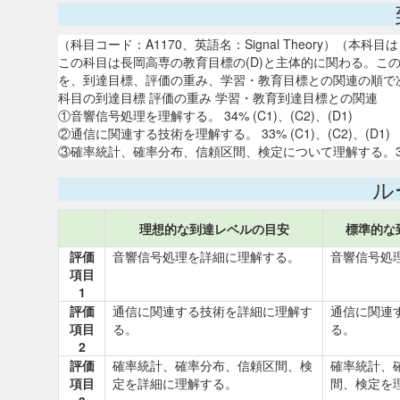
（科目コード：A1170、英語名：Signal Theory）（
この科目は長岡高専の教育目標の(D)と主体的に関わる。こ
を、到達目標、評価の重み、学習・教育目標との関連の順で
科目の到達目標 評価の重み 学習・教育到達目標との関連
①音響信号処理を理解する。 34% (C1)、(C2)、(D1)
②通信に関連する技術を理解する。 33% (C1)、(C2)、(D1)
③確率統計、確率分布、信頼区間、検定について理解する。33% (C
ル
理想的な到達レベルの目安
標準的な
評価
音響信号処理を詳細に理解する。
音響信号処
項目
1
評価
通信に関連する技術を詳細に理解す
通信に関連
項目
る。
る。
2
評価
確率統計、確率分布、信頼区間、検
確率統計、
項目
定を詳細に理解する。
間、検定を