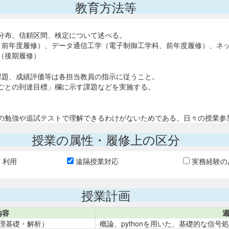
教育方法等
分布、信頼区間、検定について述べる。
前年度履修）、データ通信工学（電子制御工学科、前年度履修）、ネ
（後期履修）
課題、成績評価等は各担当教員の指示に従うこと。
ごとの到達目標」欄に示す課題などを実施する。
の勉強や追試テストで理解できるわけがないためである。日々の授業参
授業の属性・履修上の区分
T 利用
遠隔授業対応
実務経験の
授業計画
内容
理基礎・解析）
概論、pythonを用いた、基礎的な信