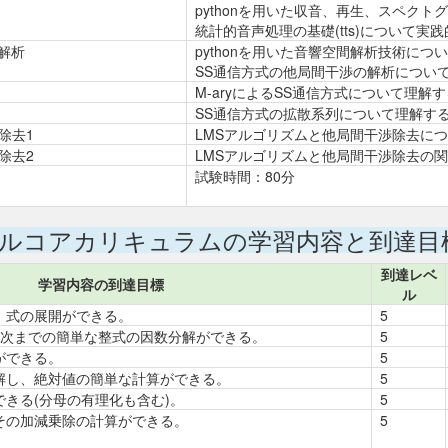
pythonを用いた収音、再生、スペク
統計的音声処理の基礎(tts)について実
解析
pythonを用いた音響空間解析技術につ
SS通信方式の他局間干渉の解析につい
M-aryによるSS通信方式について理解
SS通信方式の拡散系列について理解す
除去1
LMSアルゴリズムと他局間干渉除去に
除去2
LMSアルゴリズムと他局間干渉除去の
試験時間：80分
ルコアカリキュラムの学習内容と到達目
到達レベ
学習内容の到達目標
ル
、式の展開ができる。
5
4次までの簡単な整式の因数分解ができる。
5
ができる。
5
解し、絶対値の簡単な計算ができる。
5
きる(分母の有理化も含む)。
5
その加減乗除の計算ができる。
5