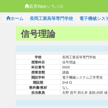
高専Webシラバス
ホーム
長岡工業高等専門学校
電子機械シス
信号理論
学校
長岡工業高等専門学校
授業科目
信号理論
科目番号
0005
授業形態
講義
開設学科
電子機械システム工学専攻
開設期
2nd-Q
教科書/教材
なし
担当教員
矢野 昌平,和久井 直樹,内田 