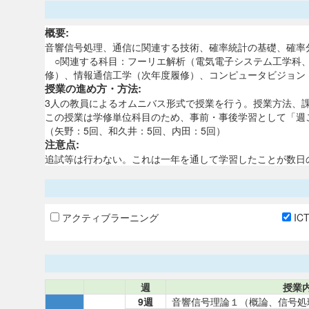
概要:
音響信号処理、通信に関連する技術、確率統計の基礎、確率
○関連する科目：フーリエ解析（電気電子システム工学科、
修）、情報通信工学（次年度履修）、コンピュータビジョン
授業の進め方・方法:
3人の教員によるオムニバス形式で授業を行う。授業方法、
この授業は学修単位科目のため、事前・事後学習として「週
（矢野：5回、和久井：5回、内田：5回）
注意点:
追試等は行わない。これは一年を通して学習したことが数日
アクティブラーニング
IC
週
授業
9週
音響信号理論１（概論、信号処