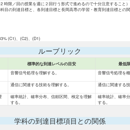
本科目は 2 時限／回の授業を週に２回行う形式で進めるので十分注意すること）
この科目の到達目標と、各到達目標と長岡高専の学習・教育到達目標との
1)、(C2)、(D1)
ルーブリック
標準的な到達レベルの目安
最低
音響信号処理を理解する。
音響信号処理を
通信に関連する技術を理解する。
通信に関連する
理
確率統計、確率分布、信頼区間、検定を理解
確率統計、確率
する。
する。
学科の到達目標項目との関係