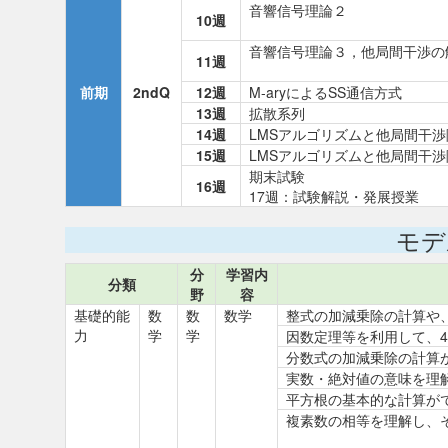
音響信号理論２
10週
音響信号理論３，他局間干渉の
11週
前期
2ndQ
12週
M-aryによるSS通信方式
13週
拡散系列
14週
LMSアルゴリズムと他局間干渉
15週
LMSアルゴリズムと他局間干渉
期末試験
16週
17週：試験解説・発展授業
モデ
分
学習内
分類
野
容
基礎的能
数
数
数学
整式の加減乗除の計算や
力
学
学
因数定理等を利用して、
分数式の加減乗除の計算
実数・絶対値の意味を理
平方根の基本的な計算がで
複素数の相等を理解し、