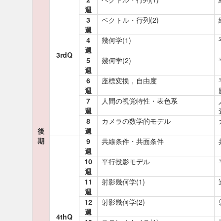
週
3
ベクトル・行列(2)
週
4
幾何学(1)
週
3rdQ
5
幾何学(2)
週
6
座標変換，自由度
週
7
人間の視覚特性・表色系
週
8
カメラの数学的モデル
後
週
期
9
共線条件・共面条件
週
10
平行投影モデル
週
11
射影幾何学(1)
週
12
射影幾何学(2)
週
4thQ