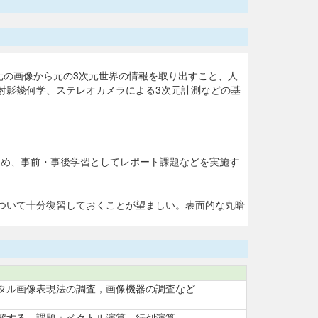
元の画像から元の3次元世界の情報を取り出すこと、人
射影幾何学、ステレオカメラによる3次元計測などの基
ため、事前・事後学習としてレポート課題などを実施す
ついて十分復習しておくことが望ましい。表面的な丸暗
タル画像表現法の調査，画像機器の調査など
解する。課題：ベクトル演算，行列演算