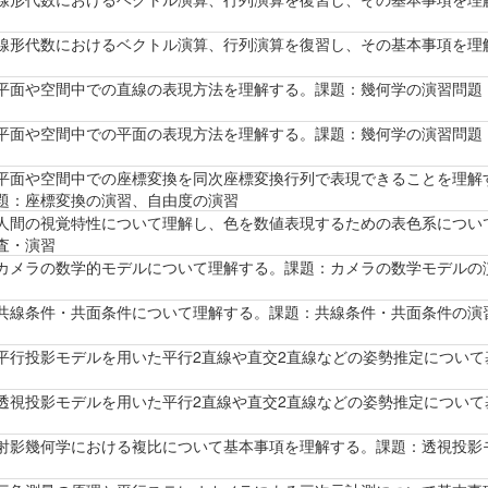
線形代数におけるベクトル演算、行列演算を復習し、その基本事項を理
平面や空間中での直線の表現方法を理解する。課題：幾何学の演習問題
平面や空間中での平面の表現方法を理解する。課題：幾何学の演習問題
平面や空間中での座標変換を同次座標変換行列で表現できることを理解
題：座標変換の演習、自由度の演習
人間の視覚特性について理解し、色を数値表現するための表色系につい
査・演習
カメラの数学的モデルについて理解する。課題：カメラの数学モデルの
共線条件・共面条件について理解する。課題：共線条件・共面条件の演
平行投影モデルを用いた平行2直線や直交2直線などの姿勢推定につい
透視投影モデルを用いた平行2直線や直交2直線などの姿勢推定につい
射影幾何学における複比について基本事項を理解する。課題：透視投影