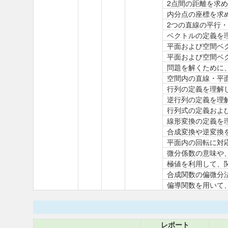
2点間の距離を求
内分点の座標を求
2つの直線の平行
ベクトルの定義を
平面および空間ベ
平面および空間ベ
問題を解くために
空間内の直線・平
行列の定義を理解
逆行列の定義を理
行列式の定義およ
線形変換の定義を
合成変換や逆変換
平面内の回転に対
微分係数の意味や
極値を利用して、
合成関数の偏微分
偏導関数を用いて
レポート