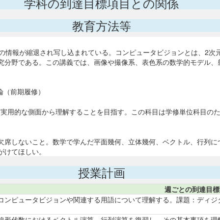
学科の到達目標項目との関係
教育方法等
界の情報が縮退され写し込まれている。コンピュータビジョンとは、2次
究分野である。この講義では、画像や撮像系、表色系の数学的モデル、
論（前期履修）
算を実用的な側面から理解することを目指す。この科目は学修単位科目の
欠席しないこと。数学で学んだ平面幾何、立体幾何、ベクトル、行列に
がけてほしい。
授業計画
週ごとの到達目標
コンピュータビジョンや関連する用語について理解する。課題：ディジ
線形代数におけるベクトル演算、行列演算を復習し、その基本事項を理