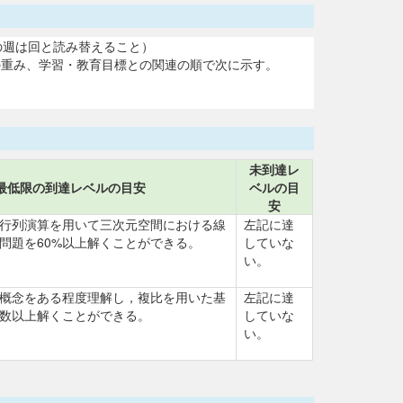
画の週は回と読み替えること）
の重み、学習・教育目標との関連の順で次に示す。
未到達レ
最低限の到達レベルの目安
ベルの目
安
行列演算を用いて三次元空間における線
左記に達
問題を60%以上解くことができる。
していな
い。
概念をある程度理解し，複比を用いた基
左記に達
数以上解くことができる。
していな
い。