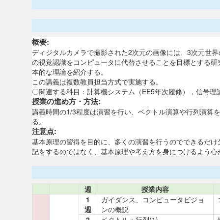
概要:
ディジタルカメラで撮影された2次元の画像には、3次元世
の視覚認識をコンピュータに代替させることを目標とする研
本的な理論を紹介する。
この講義は複数教員担当方式で実施する。
〇関連する科目：計算機システム（EE5年次履修），信号理
授業の進め方・方法:
講義時間の1/3程度は演習を行い、ベクトル演算や行列演
る。
注意点:
基本原理の習得を目的に、多くの演習を行うのでできるだけ
記をするのではなく、基本原理や考え方を身につけるよう心
週
授業内容
1
ガイダンス、コンピュータビジョ
週
ンの概説
2
ベクトル・行列(1)