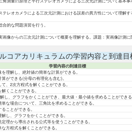
三角測量の原理と平行ステレオカメラによる三次元計測について基本事
ステレオカメラによる三次元計測における誤差の異方性について理解す
総合的な問題演習を行う。
実画像からの三次元計測について概要を理解する。課題：実画像計測に
ルコアカリキュラムの学習内容と到達目
学習内容の到達目標
味を理解し、絶対値の簡単な計算ができる。
算ができる(分母の有理化も含む)。
して、2次方程式を解くことができる。
を解くことができる。
理解し、グラフをかくことができ、最大値・最小値を求めることができ
簡単な場合について、三角比を求めることができる。
することができる。
理解し、グラフをかくことができる。
法定理から導出される公式等を使うことができる。
単な方程式を解くことができる。