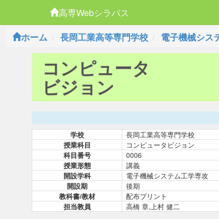
高専Webシラバス
ホーム
長岡工業高等専門学校
電子機械シス
コンピュータ
ビジョン
学校
長岡工業高等専門学校
授業科目
コンピュータビジョン
科目番号
0006
授業形態
講義
開設学科
電子機械システム工学専攻
開設期
後期
教科書/教材
配布プリント
担当教員
高橋 章,上村 健二