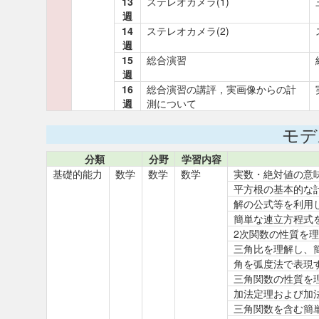
13
ステレオカメラ(1)
週
14
ステレオカメラ(2)
週
15
総合演習
週
16
総合演習の講評，実画像からの計
週
測について
モデ
分類
分野
学習内容
基礎的能力
数学
数学
数学
実数・絶対値の意
平方根の基本的な計
解の公式等を利用
簡単な連立方程式
2次関数の性質を
三角比を理解し、
角を弧度法で表現
三角関数の性質を
加法定理および加
三角関数を含む簡