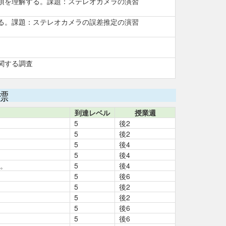
項を理解する。課題：ステレオカメラの演習
る。課題：ステレオカメラの誤差推定の演習
関する調査
標
到達レベル
授業週
5
後2
5
後2
5
後4
5
後4
る。
5
後4
5
後6
5
後2
5
後2
5
後6
5
後6