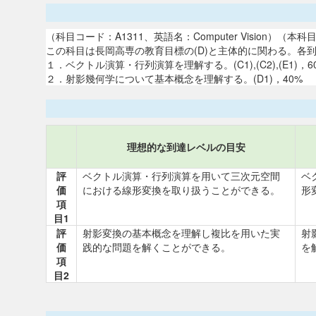
（科目コード：A1311、英語名：Computer Visio
この科目は長岡高専の教育目標の(D)と主体的に関わる。
１．ベクトル演算・行列演算を理解する。(C1),(C2),(E1)，6
２．射影幾何学について基本概念を理解する。(D1)，40%
理想的な到達レベルの目安
評
ベクトル演算・行列演算を用いて三次元空間
ベ
価
における線形変換を取り扱うことができる。
形
項
目1
評
射影変換の基本概念を理解し複比を用いた実
射
価
践的な問題を解くことができる。
を
項
目2