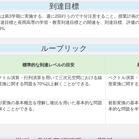
到達目標
n）（本科目は第3学期に実施する。週に2回行うので十分注意すること。授業計
各到達目標と長岡高専の学習・教育到達目標との関連を、到達目標、評価
0%
ルーブリック
標準的な到達レベルの目安
クトル演算・行列演算を用いて三次元空間における線
ベクトル演算・
変換に関する問題を70%以上解くことができる。
形変換に関する
影変換の基本概念を理解し複比を用いた基本的な問題
射影変換の基本
解くことができる。
本的な問題を半