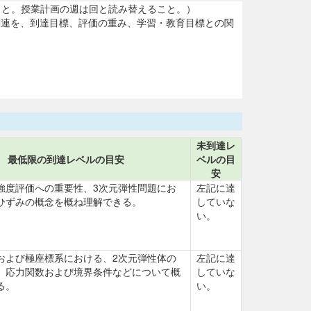
に注意すること。授業計画の週は回と読み替えること。）
関連を、到達目標、評価の重み、学習・教育目標との関
未到達レ
最低限の到達レベルの目安
ベルの目
安
強度評価への重要性、3次元弾性問題にお
左記に達
ひずみの概念を概ね理解できる。
していな
い。
および極座標系における、2次元弾性体の
左記に達
、応力関数および境界条件などについて概
していな
る。
い。