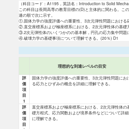
（科目コード：A1195，英語名：Introduction to S
この科目は長岡高専の教育目標の(D)と主体的に関わる。
連の順で次に示す。
①.固体力学の強度評価への重要性、3次元弾性問題における応力
②.直交座標系および極座標系における、2次元弾性体の基礎方
③.2次元弾性体のいくつかのの基本解，円孔の応力集中問題につ
④.破壊力学の基礎事項について理解できる。(20％) D1
理想的な到達レベルの目安
評
固体力学の強度評価への重要性、3次元弾性問題にお
価
る応力とひずみの概念を詳細に理解できる。
項
目
1
評
直交座標系および極座標系における、2次元弾性体の
価
礎方程式、応力関数および境界条件などについて詳細
項
に理解できる。
目