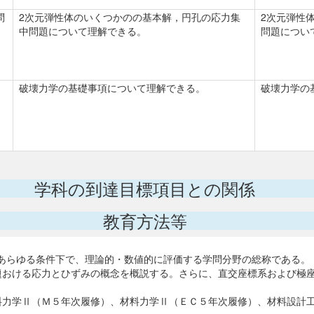
問
2次元弾性体のいくつかのの基本解，円孔の応力集
2次元弾性
中問題について理解できる。
問題につい
破壊力学の基礎事項について理解できる。
破壊力学の
学科の到達目標項目との関係
教育方法等
あらゆる条件下で、理論的・数値的に評価する学問分野の総称である。
題おける応力とひずみの概念を概説する。さらに、直交座標系および極
料力学Ⅱ（Ｍ５年次履修）、材料力学Ⅱ（ＥＣ５年次履修）、材料設計