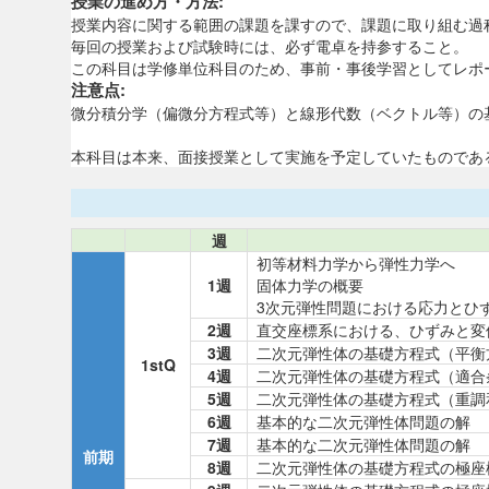
授業の進め方・方法:
授業内容に関する範囲の課題を課すので、課題に取り組む過
毎回の授業および試験時には、必ず電卓を持参すること。
この科目は学修単位科目のため、事前・事後学習としてレポ
注意点:
微分積分学（偏微分方程式等）と線形代数（ベクトル等）の
本科目は本来、面接授業として実施を予定していたものであ
週
初等材料力学から弾性力学へ
1週
固体力学の概要
3次元弾性問題における応力とひ
2週
直交座標系における、ひずみと変
3週
二次元弾性体の基礎方程式（平衡
1stQ
4週
二次元弾性体の基礎方程式（適合
5週
二次元弾性体の基礎方程式（重調
6週
基本的な二次元弾性体問題の解
7週
基本的な二次元弾性体問題の解
前期
8週
二次元弾性体の基礎方程式の極座