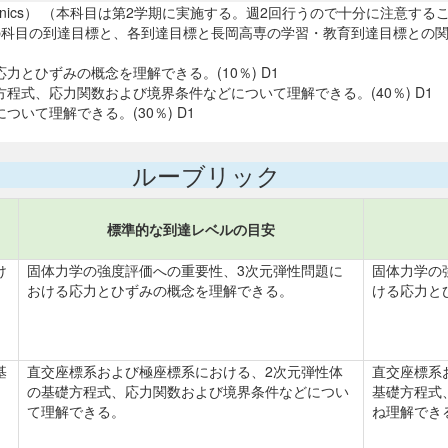
olid Mechanics） （本科目は第2学期に実施する。週2回行うので十分
この科目の到達目標と、各到達目標と長岡高専の学習・教育到達目標との
とひずみの概念を理解できる。(10％) D1
程式、応力関数および境界条件などについて理解できる。(40％) D1
いて理解できる。(30％) D1
ルーブリック
標準的な到達レベルの目安
け
固体力学の強度評価への重要性、3次元弾性問題に
固体力学の
おける応力とひずみの概念を理解できる。
ける応力と
基
直交座標系および極座標系における、2次元弾性体
直交座標系
の基礎方程式、応力関数および境界条件などについ
基礎方程式
て理解できる。
ね理解でき