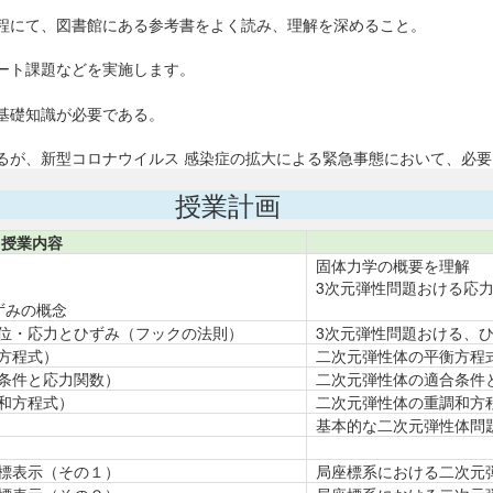
程にて、図書館にある参考書をよく読み、理解を深めること。
ート課題などを実施します。
基礎知識が必要である。
るが、新型コロナウイルス 感染症の拡大による緊急事態において、必要
授業計画
授業内容
固体力学の概要を理解
3次元弾性問題おける応
ずみの概念
位・応力とひずみ（フックの法則）
3次元弾性問題おける、
方程式）
二次元弾性体の平衡方程
条件と応力関数）
二次元弾性体の適合条件
和方程式）
二次元弾性体の重調和方
基本的な二次元弾性体問
標表示（その１）
局座標系における二次元