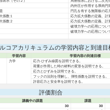
標表示（その２）
局座標系における二次元
内外圧が作用する厚肉円
題
円孔を有する無限板の応
大係数１
応力拡大係数の定義、計
大係数２
応力拡大係数の定義、計
破壊力学への応用につい
破壊力学への応用につい
ルコアカリキュラムの学習内容と到達目
学習内容
学習内容の到達目標
力学
応力-ひずみ線図を説明できる。
荷重が作用した時の材料の変形を説明できる。
応力とひずみを説明できる。
フックの法則を理解し、弾性係数を説明できる。
許容応力と安全率を説明できる。
評価割合
講義中の課題
課題
30
30