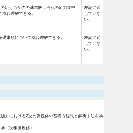
体のいくつかのの基本解，円孔の応力集中
左記に達
て概ね理解できる。
していな
い。
基礎事項について概ね理解できる。
左記に達
していな
い。
座標系における2次元弾性体の基礎方程式と解析手法を学
工学（次年度履修）