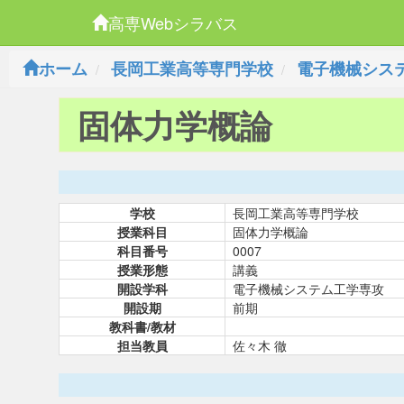
高専Webシラバス
ホーム
長岡工業高等専門学校
電子機械シス
固体力学概論
学校
長岡工業高等専門学校
授業科目
固体力学概論
科目番号
0007
授業形態
講義
開設学科
電子機械システム工学専攻
開設期
前期
教科書/教材
担当教員
佐々木 徹