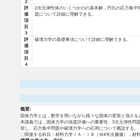
2
評
2次元弾性体のいくつかのの基本解，円孔の応力集中
価
題について詳細に理解できる。
項
目
3
評
破壊力学の基礎事項について詳細に理解できる。
価
項
目
4
概要:
固体力学とは，数学を用いながら様々な固体の変形と強さを
本講義では，固体力学の強度評価への重要性、3次元弾性問
習し、応力集中問題や破壊力学への応用について概説する。
〇関連する科目：材料力学ⅠＡ・ⅠＢ（Ｍ4年次履修），材