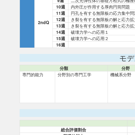
9週
二次元弾性体の基礎方程式の極座
10週
内外圧が作用する厚肉円筒問題
11週
円孔を有する無限板の応力集中問
12週
き裂を有する無限板の解と応力拡
2ndQ
13週
き裂を有する無限板の解と応力拡
14週
破壊力学への応用１
15週
破壊力学への応用２
16週
モデ
分類
分野
専門的能力
分野別の専門工学
機械系分野
総合評価割合