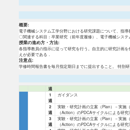
概要:
電子機械システム工学分野における研究課題について、指導
〇関連する科目：卒業研究（前年度履修）、電子機械システ
授業の進め方・方法:
各指導教員の指示に従って研究を行う。自主的に研究計画を
えが必要である．
注意点:
学修時間報告書を毎月指定期日までに提出すること。 特別
週
1
ガイダンス
週
2
実験・研究計画の立案（Plan）－実施
週
（Action）のPDCAサイクルによる研
3
実験・研究計画の立案（Plan）－実施
週
（Action）のPDCAサイクルによる研