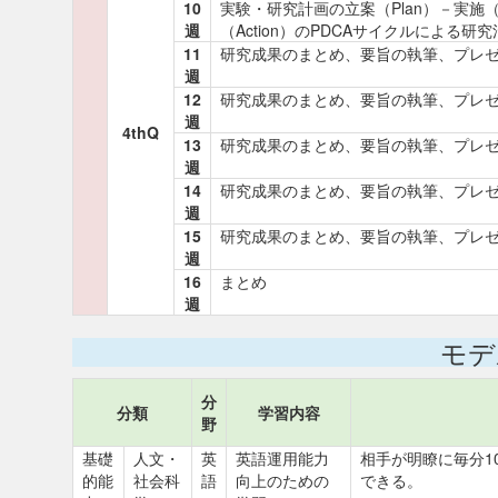
10
実験・研究計画の立案（Plan）－実施
週
（Action）のPDCAサイクルによる研
11
研究成果のまとめ、要旨の執筆、プレ
週
12
研究成果のまとめ、要旨の執筆、プレ
週
4thQ
13
研究成果のまとめ、要旨の執筆、プレ
週
14
研究成果のまとめ、要旨の執筆、プレ
週
15
研究成果のまとめ、要旨の執筆、プレ
週
16
まとめ
週
モデ
分
分類
学習内容
野
基礎
人文・
英
英語運用能力
相手が明瞭に毎分1
的能
社会科
語
向上のための
できる。