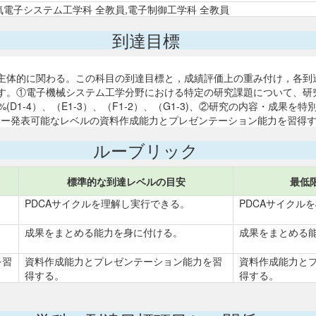
電気電子システム工学科 全教員,電子制御工学科 全教員
到達目標
)、(G)と主体的に関わる。この科目の到達目標と，成績評価上の重み付け，
す。①電子機械システム工学分野における特定の研究課題について、研
D1-4）、（E1-3）、（F1-2）、（G1-3)、②研究の内容・成果
スター発表可能なレベルの資料作成能力とプレゼンテーション能力を習得する。2
ルーブリック
標準的な到達レベルの目安
最低
PDCAサイクルを理解し実行できる。
PDCAサイクル
成果をまとめる能力を身に付ける。
成果をまとめる
を習
資料作成能力とプレゼンテーション能力を習
資料作成能力と
得する。
得する。