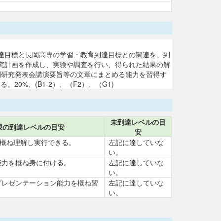
各到達目標と長岡高専の学習・教育到達目標との関連を、到
究計画を作成し、実験や調査を行い、得られた結果の解
を特別研究発表会講演要旨等の文章にまとめる能力を習得す
0%、(B1-2）、（F2）、（G1)
未到達レベルの目
限の到達レベルの目安
安
を概ね理解し実行できる。
左記に達していな
い。
能力を概ね身に付ける。
左記に達していな
い。
プレゼンテーション能力を概ね習
左記に達していな
い。