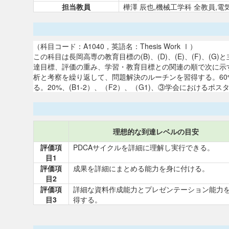
担当教員
樺澤 辰也,機械工学科 全教員,
（科目コード：A1040，英語名：Thesis Work Ⅰ）
この科目は長岡高専の教育目標の(B)、(D)、(E)、(F
達目標、評価の重み、学習・教育目標との関連の順で次に示
析と考察を繰り返して、問題解決のルーチンを習得する。60%(
る。20%、(B1-2）、（F2）、（G1)、③学会におけるポ
理想的な到達レベルの目安
評価項
PDCAサイクルを詳細に理解し実行できる。
目1
評価項
成果を詳細にまとめる能力を身に付ける。
目2
評価項
詳細な資料作成能力とプレゼンテーション能力
目3
得する。