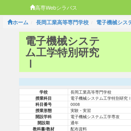
高専Webシラバス
ホーム
長岡工業高等専門学校
電子機械シス
電子機械システ
ム工学特別研究
Ⅰ
学校
長岡工業高等専門学校
授業科目
電子機械システム工学特別研究
科目番号
0008
授業形態
実験・実習
開設学科
電子機械システム工学専攻
開設期
通年
教科書/教材
配布資料