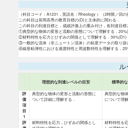
（科目コード：A1231，英語名：Rheology ）（2時限
この科目は長岡高専の教育目標の(D)と主体的に関わる．
この科目の到達目標と，成績評価上の重み付け，各到達目標
①典型的な物体の変形と流動の形態について理解する．20%(D
②材料特性を応力とひずみの関係として理解する．30%(D1)
③一般的な流体（非ニュートン流体）の粘度データの取り扱い方
④線形粘弾性における過渡特性と周波数特性を理解する．25%(
ル
理想的な到達レベルの目安
標準的な
評
典型的な物体の変形と流動の形態に
典型的な物
価
ついて詳細に理解する．
について理
項
目
1
評
材料特性を応力，ひずみの関係とし
材料特性を