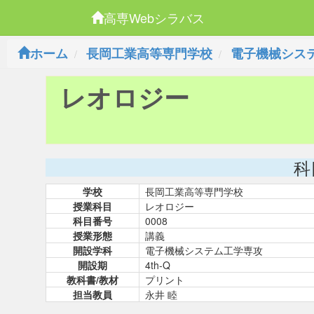
高専Webシラバス
ホーム
長岡工業高等専門学校
電子機械シス
レオロジー
科
学校
長岡工業高等専門学校
授業科目
レオロジー
科目番号
0008
授業形態
講義
開設学科
電子機械システム工学専攻
開設期
4th-Q
教科書/教材
プリント
担当教員
永井 睦