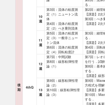
る． 
第3回：流体の粘度測
第2回：細管
定（1）ニュートン流
【課題】2次
10
体
第3回：べき
週
第4回：流体の粘度測
【課題】2次
定（2）べき乗則流体
第5回：流体の粘度測
第3回：細管
定（3）一般非ニュー
る．
11
トン流体
【課題】2次
週
第6回：流体の粘度測
第4回：回転
定（4）回転粘度計
【課題】回転
第7回：中間試験
第7回：レオ
第8回：線形粘弾性理
を行う．試験
12
論（1）
第8回：基本的
週
する．
【課題】線形
第9回：線形粘弾性理
第9回：Max
後
論（2）
方程式を理解
4thQ
期
13
第10回：線形粘弾性理
【課題】多要
週
論（3）
第10回：Ma
する．
【課題】多要