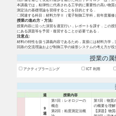
本講義では，粘弾性に代表される工学的に重要性の高い物質
測定法の基礎理論を習得することを目的とする．
〇関連する科目：材料力学Ⅱ（電子制御工学科，前年度履修
授業の進め方・方法:
授業内容に沿った演習を適宜行い，レポートを課す．この授
にある課題等を予習・復習することが必要である．
注意点:
材料の特性を扱う講義内容であるため，直接には材料力学，
回路の交流理論および制御工学の線形システムの考え方が役
授業の属
アクティブラーニング
ICT 利用
週
授業内容
第1回：レオロジーの
第1回：物質
概念
の概要を理解
9
第2回：粘度測定法概
【課題】物質
週
論
第2回：流体