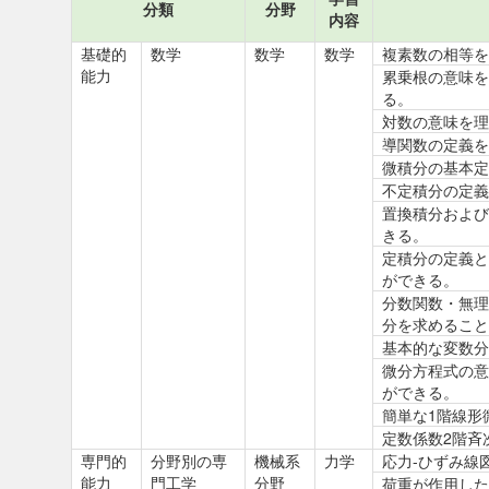
分類
分野
内容
基礎的
数学
数学
数学
複素数の相等を
能力
累乗根の意味を
る。
対数の意味を理
導関数の定義を
微積分の基本定
不定積分の定義
置換積分および
きる。
定積分の定義と
ができる。
分数関数・無理
分を求めること
基本的な変数分
微分方程式の意
ができる。
簡単な1階線形
定数係数2階斉
専門的
分野別の専
機械系
力学
応力-ひずみ線
能力
門工学
分野
荷重が作用した