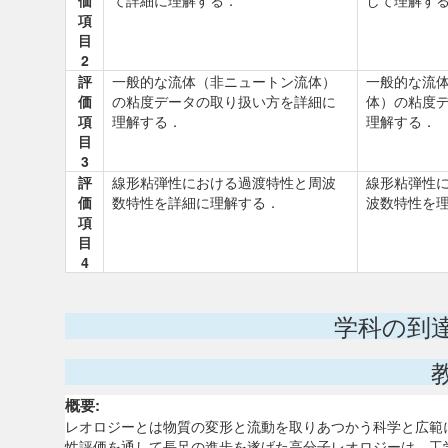
価
て詳細に理解する．
して理解す
項
目
2
評
一般的な流体（非ニュートン流体）
一般的な流
価
の粘度データの取り扱い方を詳細に
体）の粘度
項
理解する．
理解する．
目
3
評
線形粘弾性における過渡特性と周波
線形粘弾性
価
数特性を詳細に理解する．
波数特性を
項
目
4
学科の到
概要:
レオロジーとは物質の変形と流動を取りあつかう科学と広範
性評価を通して長足の進歩を遂げた高分子レオロジーは，工