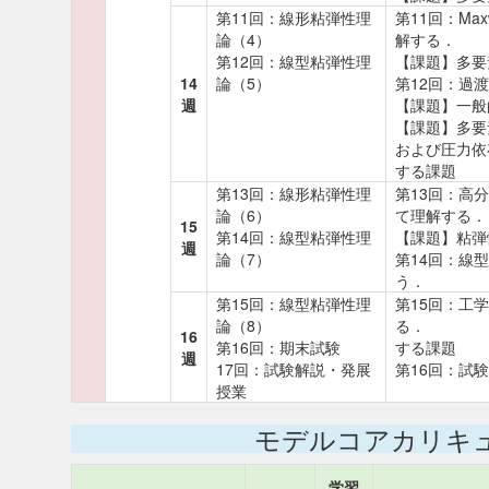
第11回：線形粘弾性理
第11回：Ma
論（4）
解する．
第12回：線型粘弾性理
【課題】多要
14
論（5）
第12回：過
週
【課題】一般
【課題】多要
および圧力
する課題
第13回：線形粘弾性理
第13回：高
論（6）
て理解する．
15
第14回：線型粘弾性理
【課題】粘弾
週
論（7）
第14回：線
う．
第15回：線型粘弾性理
第15回：工
論（8）
る．
16
第16回：期末試験
する課題
週
17回：試験解説・発展
第16回：試験
授業
モデルコアカリキ
学習