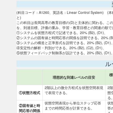
(科目コード：A1260、英語名：Linear Control Sy
と)
この科目は長岡高専の教育目標の(D)と主体的に関わる。こ
を、到達目標、評価の重み、学習・教育目標との関連の順で
①システムを状態方程式で記述できる。20% (B2), (D1)、
②システムの固有値と時間応答の関係を説明できる。20% (B2), (
③システムの構造と正準形式を説明できる。20% (B2), (D1)
④安定性の解析・判別ができる。20% (B2), (C2), (D1)、
⑤状態フィードバック制御系が設計できる。20% (B2), (D1)
ル
標
理想的な到達レベルの目安
2階以上の微分方程式を状態空間表現
2
①状態方程式
で表現できる。
態
る
状態空間表現から単位ステップ応答
状
②固有値と時
までの時間応答が計算できる。
答
間応答の関係