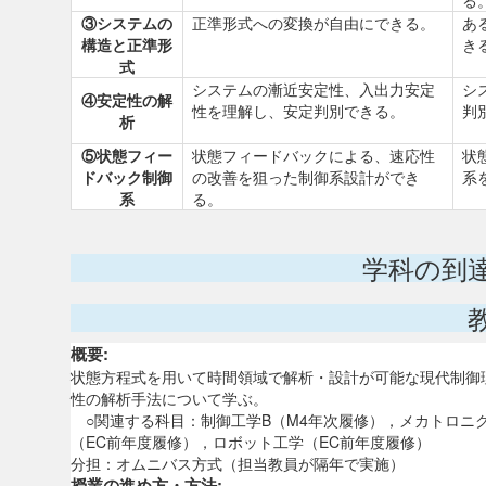
る
③システムの
正準形式への変換が自由にできる。
あ
構造と正準形
き
式
システムの漸近安定性、入出力安定
シ
④安定性の解
性を理解し、安定判別できる。
判
析
⑤状態フィー
状態フィードバックによる、速応性
状
ドバック制御
の改善を狙った制御系設計ができ
系
系
る。
学科の到
概要:
状態方程式を用いて時間領域で解析・設計が可能な現代制御
性の解析手法について学ぶ。
○関連する科目：制御工学B（M4年次履修），メカトロニク
（EC前年度履修），ロボット工学（EC前年度履修）
分担：オムニバス方式（担当教員が隔年で実施）
授業の進め方・方法: