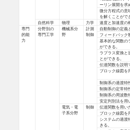
ーリン展開を求
微分方程式の意
を解くことがで
自然科学
物理
力学
速度と加速度の
専門
分野別の
機械系分
計測
自動制御の定義
的能
専門工学
野
制御
フィードバック
力
基本的な関数の
ができる。
ラプラス変換と
とができる。
伝達関数を説明
ブロック線図を
制御系の過渡特
制御系の定常特
制御系の周波数
安定判別法を用
電気・電
制御
伝達関数を用い
子系分野
ブロック線図を
システムの過渡
きる。