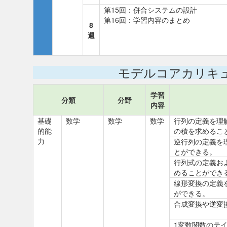
第15回：併合システムの設計
第16回：学習内容のまとめ
8
週
モデルコアカリキ
学習
分類
分野
内容
基礎
数学
数学
数学
行列の定義を理
的能
の積を求めるこ
力
逆行列の定義を
とができる。
行列式の定義お
めることができ
線形変換の定義
ができる。
合成変換や逆変
1変数関数のテ