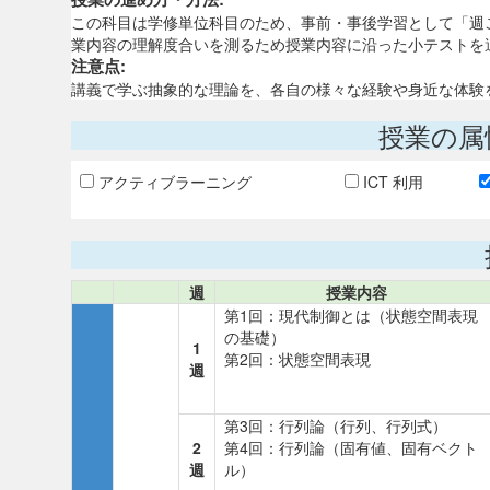
この科目は学修単位科目のため、事前・事後学習として「週
業内容の理解度合いを測るため授業内容に沿った小テストを
注意点:
講義で学ぶ抽象的な理論を、各自の様々な経験や身近な体験
授業の属
アクティブラーニング
ICT 利用
週
授業内容
第1回：現代制御とは（状態空間表現
の基礎）
1
第2回：状態空間表現
週
第3回：行列論（行列、行列式）
2
第4回：行列論（固有値、固有ベクト
週
ル）