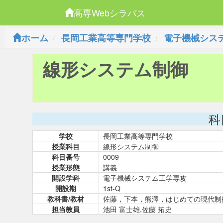
高専Webシラバス
ホーム
長岡工業高等専門学校
電子機械シス
線形システム制御
科
学校
長岡工業高等専門学校
授業科目
線形システム制御
科目番号
0009
授業形態
講義
開設学科
電子機械システム工学専攻
開設期
1st-Q
教科書/教材
佐藤，下本，熊澤，はじめての現代制御
担当教員
池田 富士雄,佐藤 拓史