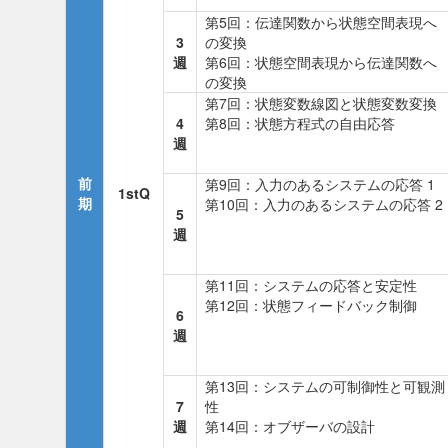
第5回：伝達関数から状態空間表現へ
3
の変換
週
第6回：状態空間表現から伝達関数へ
の変換
第7回：状態変数線図と状態変数変換
4
第8回：状態方程式の自由応答
週
前
第9回：入力のあるシステムの応答 1
1stQ
期
第10回：入力のあるシステムの応答 2
5
週
第11回：システムの応答と安定性
第12回：状態フィードバック制御
6
週
第13回：システムの可制御性と可観測
7
性
週
第14回：オブザーバの設計