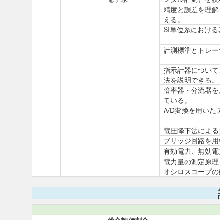
精度と誤差を理解
える。
SI単位系におけ
計測標準とトレー
指示計器について
法を説明できる。
倍率器・分流器を
ている。
A/D変換を用い
電圧降下法による
ブリッジ回路を用
有効電力、無効電
電力量の測定原理
オシロスコープの