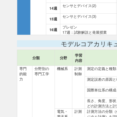
センサとデバイス(2)
14週
センサとデバイス(3)
15週
プレゼン
16週
17週：試験解説と発展授業
モデルコアカリキ
学習
分類
分野
内容
専門
分野別の
機械系
計測
測定の定義と種類
的能
専門工学
制御
力
測定誤差の原因と
国際単位系の構成
長さ、角度、形状
どの計測方法と計
電気・
計測
計測方法の分類（
電子系
ジタル計測）を説