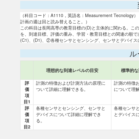
（科目コード：A1110，英語名：Measurement Tecn
計画の週は回と読み替えること。）
この科目は長岡高専の教育目標の(D)と主体的に関わる。こ
を、到達目標、評価の重み、学習・教育目標との関連の順で次
(C1)、(D1)、②各種センサとセンシング、センサとデバイスにつ
ル
理想的な到達レベルの目安
標準的な
評
計測の特徴および計測方法の原理に
計測の特徴
価
ついて詳細に理解できる。
について理
項
目1
評
各種センサとセンシング、センサと
各種センサ
価
デバイスについて詳細に理解でき
とデバイス
項
る。
目2