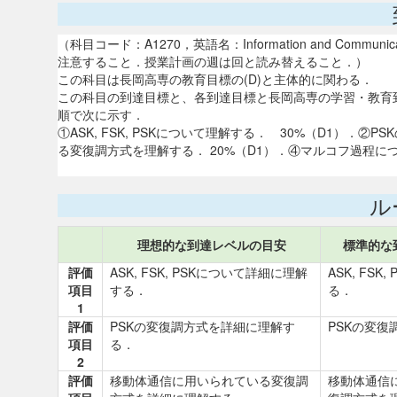
（科目コード：A1270，英語名：Information and Commu
注意すること．授業計画の週は回と読み替えること．）
この科目は長岡高専の教育目標の(D)と主体的に関わる．
この科目の到達目標と、各到達目標と長岡高専の学習・教育
順で次に示す．
①ASK, FSK, PSKについて理解する． 30%（D1）
る変復調方式を理解する． 20%（D1）．④マルコフ過程につ
ル
理想的な到達レベルの目安
標準的な
評価
ASK, FSK, PSKについて詳細に理解
ASK, FSK
項目
する．
る．
1
評価
PSKの変復調方式を詳細に理解す
PSKの変復
項目
る．
2
評価
移動体通信に用いられている変復調
移動体通信