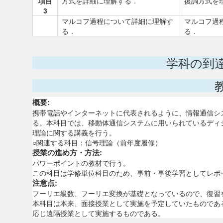
項目
方式を詳細に理解する．
復調方式を
3
マルコフ過程について詳細に理解す
マルコフ過
る．
る．
学科の到
概要:
携帯電話やインターネットに代表されるように、情報通信シ
る。本科目では、移動体通信システムに用いられているディ
理論に関する講義を行う。
○関連する科目：信号理論（前年度履修）
授業の進め方・方法:
パワーポイントの教材で行う。
この科目は学修単位科目のため、事前・事後学習としてレポ
注意点:
フーリエ級数、フーリエ変換が基礎となっているので、復習
本科目は本来、面接授業として実施を予定していたものであ
応じ遠隔授業として実施するものである。