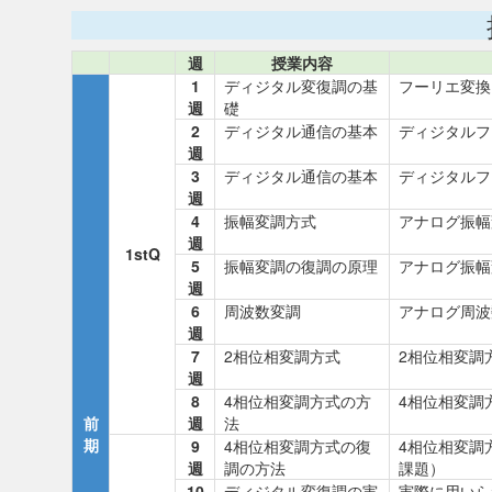
週
授業内容
1
ディジタル変復調の基
フーリエ変換
週
礎
2
ディジタル通信の基本
ディジタルフ
週
3
ディジタル通信の基本
ディジタルフ
週
4
振幅変調方式
アナログ振幅
週
1stQ
5
振幅変調の復調の原理
アナログ振幅
週
6
周波数変調
アナログ周波
週
7
2相位相変調方式
2相位相変調
週
8
4相位相変調方式の方
4相位相変調
前
週
法
期
9
4相位相変調方式の復
4相位相変調
週
調の方法
課題）
10
ディジタル変復調の実
実際に用いら