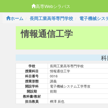
高専Webシラバス
ホーム
長岡工業高等専門学校
電子機械シス
情報通信工学
科
学校
長岡工業高等専門学校
授業科目
情報通信工学
科目番号
0016
授業形態
講義
開設学科
電子機械システム工学専攻
開設期
前期
教科書/教材
担当教員
樺澤 辰也