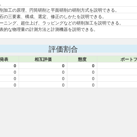
。
削加工の原理、円筒研削と平面研削の研削方式を説明できる。
石の三要素、構成、選定、修正のしかたを説明できる。
ーニング、超仕上げ、ラッピングなどの研削加工を説明できる。
表的な物理量の計測方法と計測機器を説明できる。
評価割合
発表
相互評価
態度
ポート
0
0
0
0
0
0
0
0
0
0
0
0