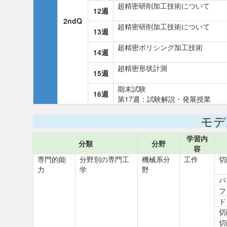
超精密研削加工技術について
12週
2ndQ
超精密研削加工技術について
13週
超精密ポリシング加工技術
14週
超精密形状計測
15週
期末試験
16週
第17週：試験解説・発展授業
モデ
学習内
分類
分野
容
専門的能
分野別の専門工
機械系分
工作
切
力
学
野
バ
フ
ド
切
切