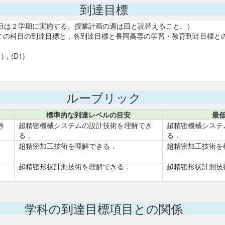
到達目標
y）（本科目は２学期に実施する。授業計画の週は回と読替えること。）
る．この科目の到達目標と，各到達目標と長岡高専の学習・教育到達目標
，(D1)
ルーブリック
標準的な到達レベルの目安
最
き
超精密機械システムの設計技術を理解でき
超精密機械システ
る．
る．
超精密加工技術を理解できる．
超精密加工技術を
超精密形状計測技術を理解できる．
超精密形状計測技
学科の到達目標項目との関係