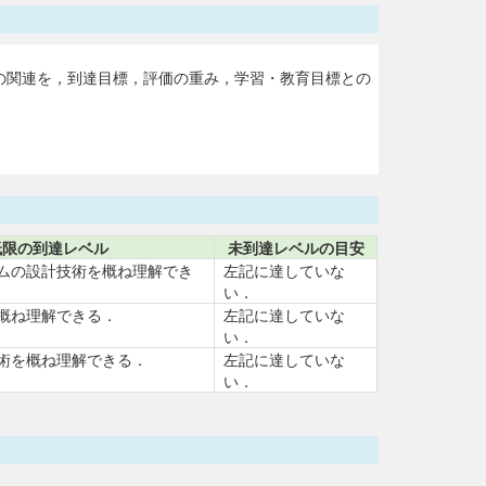
との関連を，到達目標，評価の重み，学習・教育目標との
低限の到達レベル
未到達レベルの目安
ムの設計技術を概ね理解でき
左記に達していな
い．
概ね理解できる．
左記に達していな
い．
術を概ね理解できる．
左記に達していな
い．