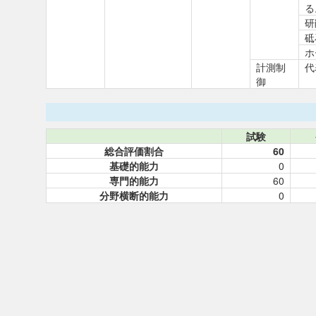
る
研
砥
ホ
計測制
代
御
試験
総合評価割合
60
基礎的能力
0
専門的能力
60
分野横断的能力
0