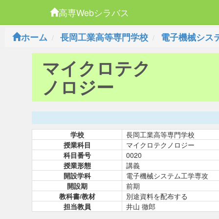
高専Webシラバス
ホーム
長岡工業高等専門学校
電子機械シス
マイクロテク
ノロジー
学校
長岡工業高等専門学校
授業科目
マイクロテクノロジー
科目番号
0020
授業形態
講義
開設学科
電子機械システム工学専攻
開設期
前期
教科書/教材
別途資料を配布する
担当教員
井山 徹郎