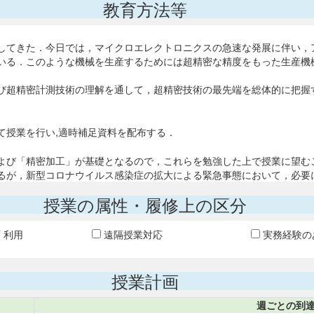
教育方法等
してきた．今日では，マイクロエレクトロニクスの急速な発展に伴い，
いる．このような機械を生産するためには超精密な精度をもった生産機
び超精密計測技術の理解を通して，超精密技術の最先端を総体的に把握
て授業を行い,適時補足資料を配布する．
よび「精密加工」が基礎となるので，これらを勉強した上で授業に望む
るが，新型コロナウイルス感染症の拡大による緊急事態において，必要
授業の属性・履修上の区分
T 利用
遠隔授業対応
実務経験の
授業計画
週ごとの到