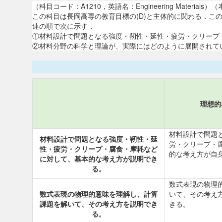
（科目コード：A1210，英語名：Engineering Mat
この科目は長岡高専の教育目標の(D)と主体的に関わる．
連の順で次に示す．
①材料設計で問題となる強度・靭性・延性・疲労・クリープ・腐
②材料分野の科学と理論が、実際にはどのように展開されている
理想的
材料設計で問題
材料設計で問題となる強度・靭性・延
労・クリープ・
性・疲労・クリープ・腐食・摩耗など
的な考え方が自
に対して、基本的な考え方が説明でき
る。
数式表現の物理
数式表現の物理的意味を理解し、計算
いて、その考え
課題を解いて、その考え方を説明でき
きる。
る。