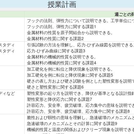
授業計画
週ごとの
フックの法則、弾性力について説明できる。工学単位に
フックの法則、弾性力に関する課題1
金属材料の性質を原子間結合から説明できる。
金属材料の性質に関する課題2
スタディ
引張試験の方法を理解し、応力-ひずみ線図を説明でき
スタディ
応力-ひずみ曲線に関する課題3
金属材料の機械的性質を説明できる。
金属材料の機械的性質に関する課題4
加工硬化を例に転位と降伏現象を説明できる。
加工硬化を例に転位と降伏現象に関する課題5
硬さの表し方および硬さ試験を例とした塑性変形を説明
硬さと塑性変形に関する課題6
ディなど
塑性変形の起り方を説明でき、降伏が基準となる設計指
塑性変形と降伏応力に関する課題7
許容応力、安全率、疲労破壊、応力集中の意味を説明で
許容応力、安全率、疲労破壊、応力集中に関する課題8
脆性および靱性の意味を理解し、急速破壊のメカニズム
急速破壊のメカニズムとその計算に関する課題9
機械的性質と温度の関係およびクリープ現象を説明でき