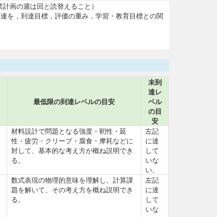
と。授業計画の週は回と読替えること）
関連を，到達目標，評価の重み，学習・教育目標との関
未到
達レ
最低限の到達レベルの目安
ベル
の目
安
材料設計で問題となる強度・靭性・延
左記
性・疲労・クリープ・腐食・摩耗などに
に達
対して、基本的な考え方が概ね説明でき
して
る。
いな
い。
数式表現の物理的意味を理解し、計算課
左記
題を解いて、その考え方を概ね説明でき
に達
る。
して
いな