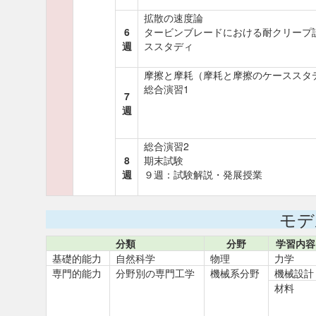
拡散の速度論
6
タービンブレードにおける耐クリープ
週
ススタディ
摩擦と摩耗（摩耗と摩擦のケーススタ
総合演習1
7
週
総合演習2
8
期末試験
週
９週：試験解説・発展授業
モデ
分類
分野
学習内容
基礎的能力
自然科学
物理
力学
専門的能力
分野別の専門工学
機械系分野
機械設計
材料