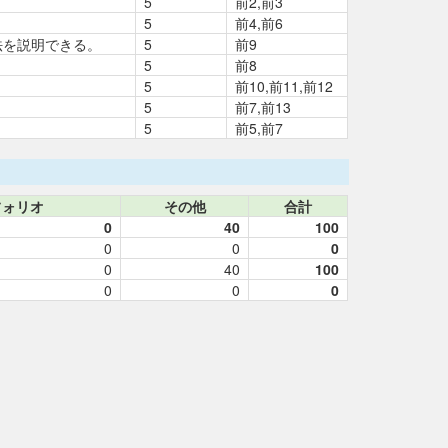
5
前2,前3
5
前4,前6
法を説明できる。
5
前9
5
前8
5
前10,前11,前12
5
前7,前13
5
前5,前7
フォリオ
その他
合計
0
40
100
0
0
0
0
40
100
0
0
0