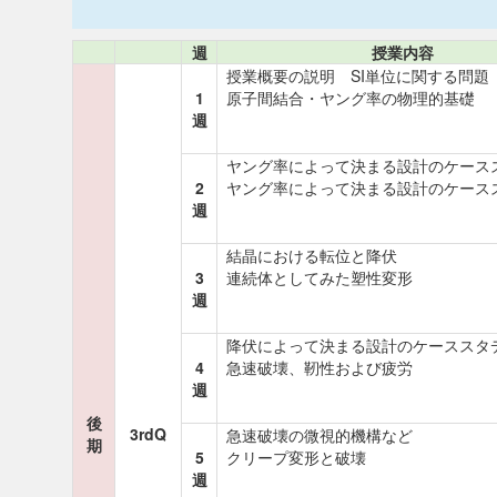
週
授業内容
授業概要の説明 SI単位に関する問題
1
原子間結合・ヤング率の物理的基礎
週
ヤング率によって決まる設計のケース
2
ヤング率によって決まる設計のケース
週
結晶における転位と降伏
3
連続体としてみた塑性変形
週
降伏によって決まる設計のケーススタ
4
急速破壊、靭性および疲労
週
後
3rdQ
急速破壊の微視的機構など
期
5
クリープ変形と破壊
週