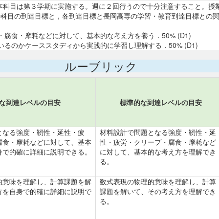
erials）（本科目は第３学期に実施する。週に２回行うので十分注意するこ
この科目の到達目標と，各到達目標と長岡高専の学習・教育到達目標との
食・摩耗などに対して、基本的な考え方を養う．50% (D1)
のかケーススタディから実践的に学習し理解する．50% (D1)
ルーブリック
な到達レベルの目安
標準的な到達レベルの目安
となる強度・靭性・延性・疲
材料設計で問題となる強度・靭性・延
腐食・摩耗などに対して、基本
性・疲労・クリープ・腐食・摩耗など
身で的確に詳細に説明できる。
に対して、基本的な考え方を理解でき
る。
的意味を理解し、計算課題を解
数式表現の物理的意味を理解し、計算
方を自身で的確に詳細に説明で
課題を解いて、その考え方を理解でき
る。