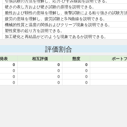
引張試験の方法を理解し、応力-ひずみ線図を説明できる。
硬さの表し方および硬さ試験の原理を説明できる。
脆性および靱性の意味を理解し、衝撃試験による粘り強さの試験方
疲労の意味を理解し、疲労試験とS-N曲線を説明できる。
機械的性質と温度の関係およびクリープ現象を説明できる。
塑性変形の起り方を説明できる。
加工硬化と再結晶がどのような現象であるか説明できる。
評価割合
発表
相互評価
態度
ポート
0
0
0
0
0
0
0
0
0
0
0
0