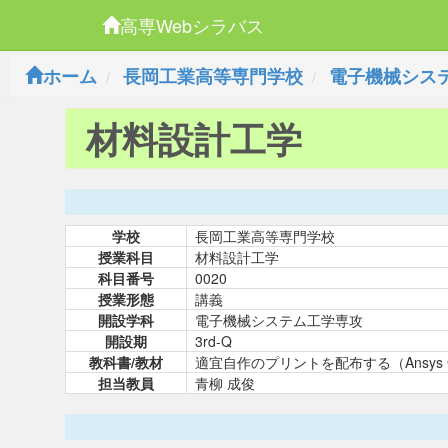
高専Webシラバス
ホーム
長岡工業高等専門学校
電子機械シス
材料設計工学
学校
長岡工業高等専門学校
授業科目
材料設計工学
科目番号
0020
授業形態
講義
開設学科
電子機械システム工学専攻
開設期
3rd-Q
教科書/教材
適宜自作のプリントを配布する（Ansys Gran
担当教員
青柳 成俊