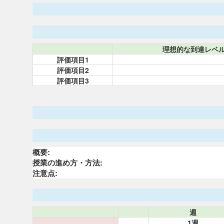
理想的な到達レベ
評価項目1
評価項目2
評価項目3
概要:
授業の進め方・方法:
注意点:
週
1週