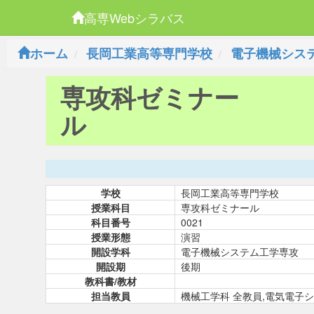
高専Webシラバス
ホーム
長岡工業高等専門学校
電子機械シス
専攻科ゼミナー
ル
学校
長岡工業高等専門学校
授業科目
専攻科ゼミナール
科目番号
0021
授業形態
演習
開設学科
電子機械システム工学専攻
開設期
後期
教科書/教材
担当教員
機械工学科 全教員,電気電子シ