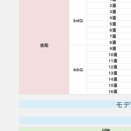
2週
3週
4週
3rdQ
5週
6週
7週
8週
後期
9週
10週
11週
12週
4thQ
13週
14週
15週
16週
モデ
試験