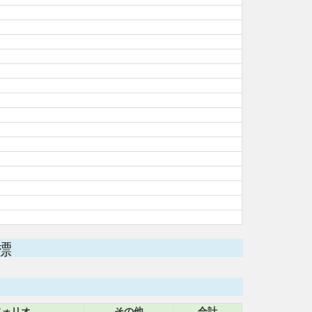
標
フォリオ
その他
合計