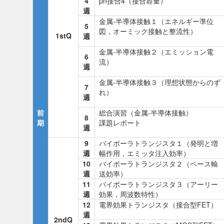
4
pn接合4（接合容量）
週
金属-半導体接触１（エネルギー準位
5
図，オーミック接触と整流性）
1stQ
週
金属-半導体接触２（エミッション電
6
流）
週
金属-半導体接触３（理想状態からのず
7
れ）
週
前
総合演習（金属-半導体接触）
8
期
課題レポート
週
9
バイポーラトランジスタ１（発明と増
週
幅作用，エミッタ注入効率）
10
バイポーラトランジスタ２（ベース輸
週
送効率）
11
バイポーラトランジスタ３（アーリー
週
効果，周波数特性）
12
電界効果トランジスタ（接合型FET）
週
2ndQ