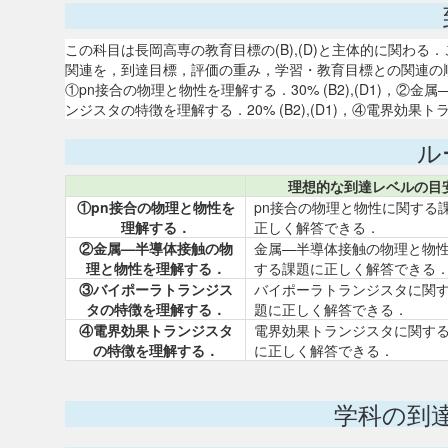
この科目は長岡高専の教育目標の(B),(D)と主体的に関わ
関連を，到達目標，評価の重み，学習・教育目標との関連の
①pn接合の物理と物性を理解する．30% (B2),(D1)，②金
ンジスタの特徴を理解する．20% (B2),(D1)，④電界効果トラ
ル
理想的な到達レベルの目
①pn接合の物理と物性を
pn接合の物理と物性に関する
理解する．
正しく解答できる．
②金属—半導体接触の物
金属—半導体接触の物理と物
理と物性を理解する．
する課題に正しく解答できる
③バイポーラトランジス
バイポーラトランジスタに関
タの特徴を理解する．
題に正しく解答できる．
④電界効果トランジスタ
電界効果トランジスタに関す
の特徴を理解する．
に正しく解答できる．
学科の到