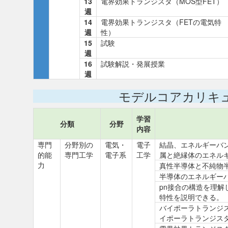
13
電界効果トランジスタ（MOS型FET）
週
14
電界効果トランジスタ（FETの電気特
週
性）
15
試験
週
16
試験解説・発展授業
週
モデルコアカリキ
学習
分類
分野
内容
専門
分野別の
電気・
電子
結晶、エネルギーバ
的能
専門工学
電子系
工学
属と絶縁体のエネル
力
真性半導体と不純物
半導体のエネルギー
pn接合の構造を理解
特性を説明できる。
バイポーラトランジ
イポーラトランジス