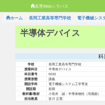
高専Webシラバス
ホーム
長岡工業高等専門学校
電子機械シス
半導体デバイス
科
学校
長岡工業高等専門学校
授業科目
半導体デバイス
科目番号
0032
授業形態
講義
開設学科
電子機械システム工学専攻
開設期
前期
教科書/教材
小長井 誠：半導体物性（培風館）
担当教員
皆川 正寛