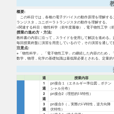
概要:
この科目では，各種の電子デバイスの動作原理を理解するこ
ランジスタ，ユニポーラトランジスタの動作を理解する。
○関連する科目：物性科学（前年度履修），電子物性工学（
授業の進め方・方法:
教科書の内容に沿って，スライドを使用して解説を進める。
毎回授業終盤に演習を用意しているので，その演習を通して
注意点:
※「物性科学」，「電子物性工学」の継続した内容のため，
数学，物理，化学の基礎知識は最低限必要とされる。定量的
週
授業内容
1
pn接合１（エネルギー準位図，ポテン
週
シャル分布）
2
pn接合2（理想的I-V特性）
週
3
pn接合3（，実際のI-V特性，逆方向降
週
伏特性）