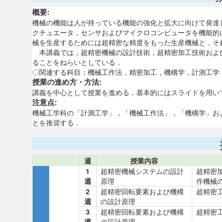
概要:
機械の機能は人が持っている機能の強化と拡大に向けて発達
クチュエータ，センサおよびマイクロコンピュータを機能的
械を生産するためには超精密な精度をもった生産機械と，そ
本講義では，超精密機械の設計技術，超精密加工技術およ
ることをねらいとしている．
〇関連する科目：機械工作法，精密加工，機構学，計測工学
授業の進め方・方法:
講義を中心として授業を進める．基本的にはスライドを用い
注意点:
機械工学科の「計測工学」，「機械工作法」，「機構学」お
とを推奨する．
週
授業内容
1
超精密機械システムの設計
超精密
週
原理
作機械
2
超精密回転要素および機構
超精密
週
の設計原理
3
超精密回転要素および機構
超精密
週
の設計原理