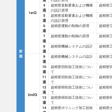
4
超精密直動要素および機構
超精密
週
の設計原理
1stQ
5
超精密直動要素および機構
超精密
週
の設計原理
6
超精密運動の制御の原理
超精密
週
7
超精密運動の制御の原理
超精密
週
8
超精密機械システムの設計
超精密
前
週
期
9
超精密機械システムの設計
超精密
週
10
超精密切削加工技術につい
超精密
週
て
11
超精密切削加工技術につい
超精密
週
て
12
超精密研削加工技術につい
超精密
週
て
2ndQ
13
超精密研削加工技術につい
超精密
週
て
14
超精密ポリシング加工技術
超精密