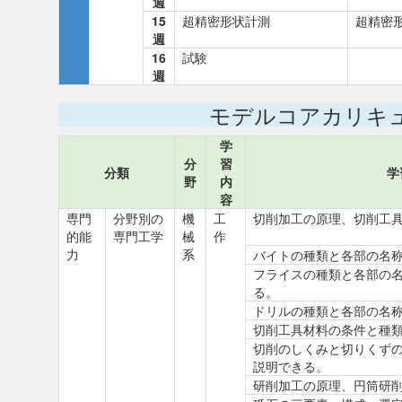
週
15
超精密形状計測
超精密
週
16
試験
週
モデルコアカリキ
学
分
習
分類
学
野
内
容
専門
分野別の
機
工
切削加工の原理、切削工
的能
専門工学
械
作
力
系
バイトの種類と各部の名
フライスの種類と各部の
る。
ドリルの種類と各部の名
切削工具材料の条件と種
切削のしくみと切りくず
説明できる。
研削加工の原理、円筒研