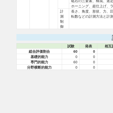
砥石の三要素、構成、選
ホーニング、超仕上げ、
計
長さ、角度、形状、力、
測
転数などの計測方法と計
制
御
試験
発表
相互
総合評価割合
60
0
基礎的能力
0
0
専門的能力
60
0
分野横断的能力
0
0