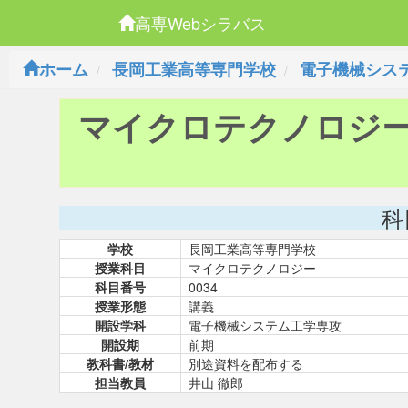
高専Webシラバス
ホーム
長岡工業高等専門学校
電子機械シス
マイクロテクノロジ
科
学校
長岡工業高等専門学校
授業科目
マイクロテクノロジー
科目番号
0034
授業形態
講義
開設学科
電子機械システム工学専攻
開設期
前期
教科書/教材
別途資料を配布する
担当教員
井山 徹郎