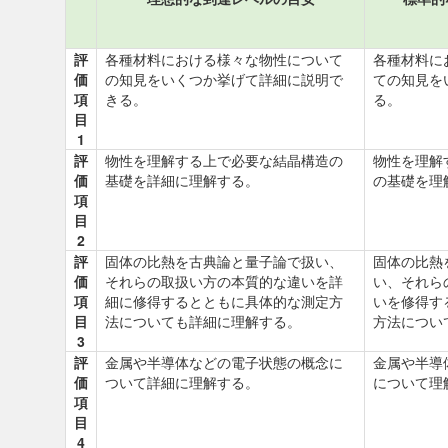
評
各種材料における様々な物性について
各種材料に
価
の知見をいくつか挙げて詳細に説明で
ての知見を
項
きる。
る。
目
1
評
物性を理解する上で必要な結晶構造の
物性を理解
価
基礎を詳細に理解する。
の基礎を理
項
目
2
評
固体の比熱を古典論と量子論で扱い、
固体の比熱
価
それらの取扱い方の本質的な違いを詳
い、それら
項
細に修得するとともに具体的な測定方
いを修得す
目
法についても詳細に理解する。
方法につい
3
評
金属や半導体などの電子状態の概念に
金属や半導
価
ついて詳細に理解する。
について理
項
目
4