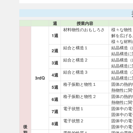
週
授業内容
材料物性のおもしろさ
様々な物性
1週
解を広げる
様々な材料
結合と構造１
結晶構造（
2週
結晶構造に
結合と構造２
結晶構造（
3週
結晶構造に
結合と構造３
結晶構造（
4週
3rdQ
結晶構造に
格子振動と物性１
固体の熱的
5週
熱物性に関
格子振動と物性２
固体の熱的
6週
熱物性に関
電子状態１
固体中の電
7週
固体中の電
電子状態２
固体中の電
8週
後
固体中の電
期
電気的性質１
固体の電気