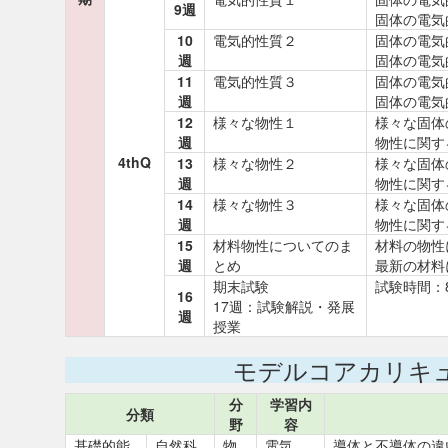
9週
固体の電気
10
電気的性質２
固体の電気
週
固体の電気
11
電気的性質３
固体の電気
週
固体の電気
12
様々な物性１
様々な固体
週
物性に関す
4thQ
13
様々な物性２
様々な固体
週
物性に関す
14
様々な物性３
様々な固体
週
物性に関す
15
材料物性についてのま
材料の物性
週
とめ
最新の材料
期末試験
試験時間：
16
17週：試験解説・発展
週
授業
モデルコアカリキ
分
学習内
分類
野
容
基礎的能
自然科
物
電気
導体と不導体の違