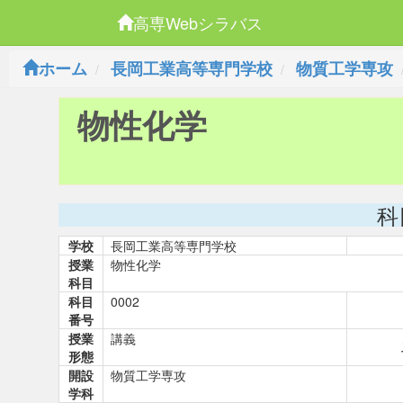
高専Webシラバス
ホーム
長岡工業高等専門学校
物質工学専攻
物性化学
科
学校
長岡工業高等専門学校
授業
物性化学
科目
科目
0002
番号
授業
講義
形態
開設
物質工学専攻
学科