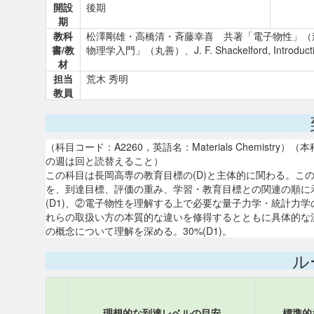
開設
後期
期
教科
松澤剛雄・高橋清・斉藤幸喜 共著「電子物性」（
書/教
物理学入門」（丸善）、J. F. Shackelford, Introductio
材
担当
荒木 秀明
教員
（科目コード：A2260，英語名：Materials Chemis
の週は回と読替えること）
この科目は長岡高専の教育目標の(D)と主体的に関わる。こ
を、到達目標、評価の重み、学習・教育目標との関連の順に
(D1)、②電子物性を理解する上で必要な量子力学・統計力学
れらの取扱い方の本質的な違いを修得するとともに具体的な測
の概念について理解を深める。30%(D1)。
ル
理想的な到達レベルの目安
標準的