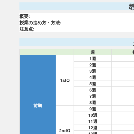
概要:
授業の進め方・方法:
注意点:
週
1週
2週
3週
4週
1stQ
5週
6週
7週
8週
前期
9週
10週
11週
12週
2ndQ
13週