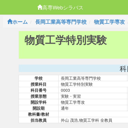
高専Webシラバス
ホーム
長岡工業高等専門学校
物質工学専攻
物質工学特別実験
科
学校
長岡工業高等専門学校
授業科目
物質工学特別実験
科目番号
0003
授業形態
実験・実習
開設学科
物質工学専攻
開設期
通年
教科書/教材
担当教員
外山 茂浩,物質工学科 全教員