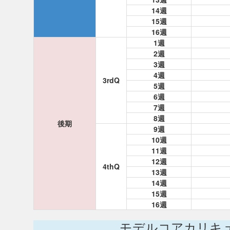
14週
15週
16週
1週
2週
3週
4週
3rdQ
5週
6週
7週
8週
後期
9週
10週
11週
12週
4thQ
13週
14週
15週
16週
モデルコアカリキ