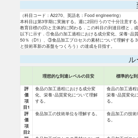
（科目コード：A2270、英語名：Food engineering）
本科目は第3学期に実施する。週に2回行うので十分注意す
教育目標の(D)と主体的に関わる．この科目の到達目標と，
以下に示す．①食品の加工過程における成分変化、栄養･品質
50％（D1）、③食品加工プロセスの素材について理解する 3
と技術革新の基盤をつくろう）の達成を目指す。
ル
理想的な到達レベルの目安
標準的な到
評
食品の加工過程における成分変
食品の加工過程
価
化、栄養･品質変化について理解
栄養･品質変化
項
する。
る。
目1
評
食品加工の技術単位を理解する。
食品加工の技術
価
る。
項
目2