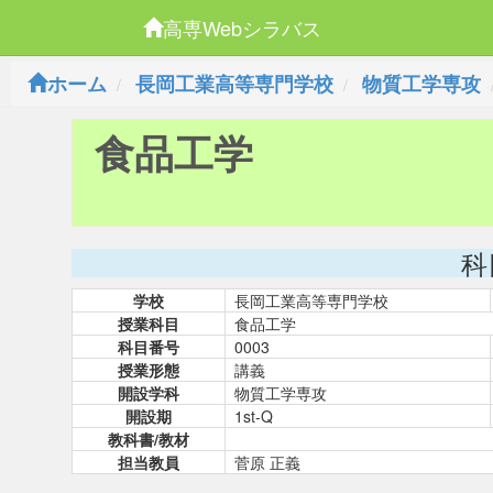
高専Webシラバス
ホーム
長岡工業高等専門学校
物質工学専攻
食品工学
科
学校
長岡工業高等専門学校
授業科目
食品工学
科目番号
0003
授業形態
講義
開設学科
物質工学専攻
開設期
1st-Q
教科書/教材
担当教員
菅原 正義