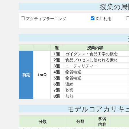
授業の属
アクティブラーニング
ICT 利用
週
授業内容
1週
ガイダンス：食品工学の概念
2週
食品プロセスに使われる素材
3週
ユーティリティー
4週
物質輸送
前期
1stQ
5週
物質輸送
6週
濃縮
7週
乾燥
8週
加熱
モデルコアカリキ
学習
分類
分野
内容