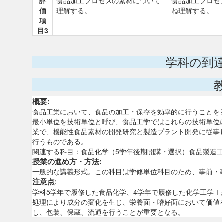
評
食品加工プロセスの素材について
食品加工プロセ
価
理解する。
ね理解する。
項
目3
学科の到
概要:
食品工業において、食品の加工・保存を効率的に行うことを
最小単位を技術単位と呼び、食品工学ではこれらの技術単位
業で、機能性食品素材の開発研究と製造プラント開発に従事
行うものである。
関連する科目：食品化学（5学年後期開講・選択）食品製造
授業の進め方・方法:
一般的な講義形式。この科目は学修単位科目のため、事前・
注意点:
学科5学年で履修した食品化学、4学年で履修した化学工学
処理により成分の変化を生じ、栄養面・嗜好面において価値
し、包装、保蔵、流通を行うことが重要となる。