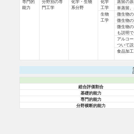
専門的
分野別の専
化学・生物
化学
蒸留の原
能力
門工学
系分野
工学
単蒸留、
生物
微生物の
工学
微生物の
微生物の
も説明で
アルコー
ついて説
食品加工
総合評価割合
基礎的能力
専門的能力
分野横断的能力