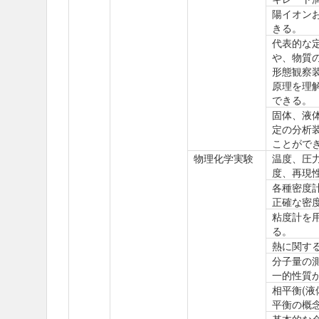
陽イオン
きる。
代表的な
や、物質の
形態観察
原理を理
できる。
固体、液
定の分析
ことがで
物理化学実験
温度、圧
度、再現
各種密度
正確な密
粘度計を
る。
熱に関す
分子量の
一的性質
相平衡(
平衡の概