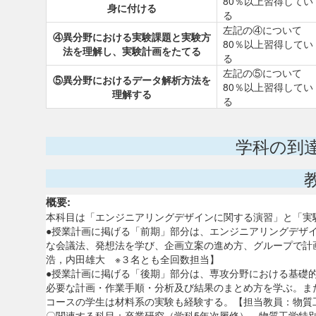
80％以上習得してい
身に付ける
る
左記の④について
④異分野における実験課題と実験方
80％以上習得してい
法を理解し、実験計画をたてる
る
左記の⑤について
⑤異分野におけるデータ解析方法を
80％以上習得してい
理解する
る
学科の到
概要:
本科目は「エンジニアリングデザインに関する演習」と「実
●授業計画に掲げる「前期」部分は、エンジニアリングデザ
な会議法、発想法を学び、企画立案の進め方、グループで計
浩，内田雄大 ※３名とも全回数担当】
●授業計画に掲げる「後期」部分は、専攻分野における基礎
必要な計画・作業手順・分析及び結果のまとめ方を学ぶ。ま
コースの学生は材料系の実験も経験する。【担当教員：物質
〇関連する科目：卒業研究（学科5年次履修）、物質工学特