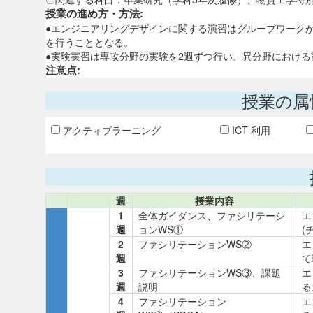
授業の進め方・方法:
●エンジニアリングデザインに関する演習はグループワークが
を行うこととなる。
●実験実習は専攻分野の実験を2週ずつ行い、異分野におけ
注意点:
授業の属
アクティブラーニング
ICT 利用
週
授業内容
1
全体ガイダンス、ファシリテーシ
エ
週
ョンWS①
(
2
ファシリテーションWS②
エ
週
て
3
ファシリテーションWS③、課題
エ
週
説明
る
4
ファシリテーション
エ