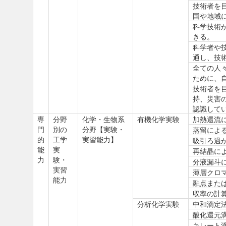
技術者を
国や地域
科学技術
きる。
科学者や
通し、技
全ての人
ために、
技術者を
持、災害
認識して
専
分野
化学・生物系
有機化学実験
加熱還流
門
別の
分野【実験・
蒸留によ
的
工学
実習能力】
吸引ろ過
能
実
再結晶に
力
験・
分液漏斗
実習
薄層クロ
能力
融点また
収率の計
分析化学実験
中和滴定
酸化還元
キレート