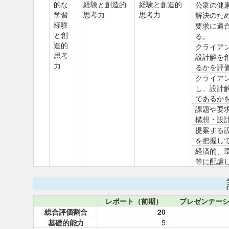
的な
経験と創造的
経験と創造的
公衆の健
学習
思考力
思考力
解決のた
経験
要求に適
と創
る。
造的
クライア
思考
設計解を
力
るかを評
クライア
し、設計
であるか
課題や要
構想・設
提案する
を把握し
経済的、
等に配慮
レポート（前期）
プレゼンテー
総合評価割合
20
基礎的能力
5