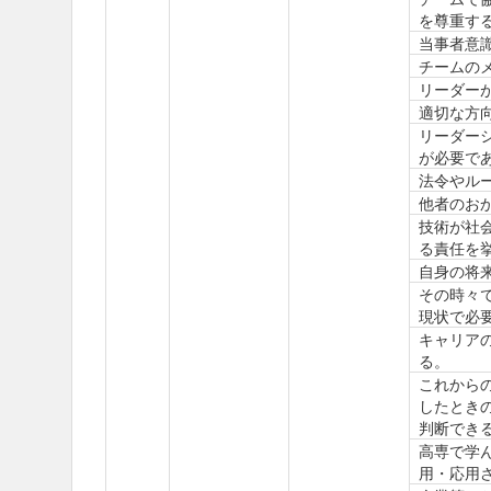
を尊重す
当事者意
チームの
リーダー
適切な方
リーダー
が必要で
法令やル
他者のお
技術が社
る責任を
自身の将
その時々
現状で必
キャリア
る。
これから
したとき
判断でき
高専で学
用・応用