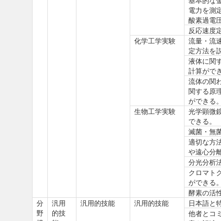
基本的な
電力を測
酸素過電
反応速度
化学工学実験
流量・流
定方法を
液体に関
計算がで
流体の関
関する原
ができる
生物工学実験
光学顕微
できる。
滅菌・無
適切な方
や遠心分
分光分析
クロマト
ができる
酵素の活
分
汎用
汎用的技能
汎用的技能
日本語と
野
的技
他者とコ