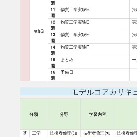
週
11
物質工学実験E
実
週
12
物質工学実験E
実
週
4thQ
13
物質工学実験F
実
週
14
物質工学実験F
実
週
15
まとめ
一
週
16
予備日
週
モデルコアカリキ
分類
分野
学習内容
基
工学
技術者倫理(知
技術者倫理(知
技術者倫