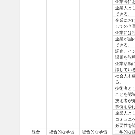
企業等に
企業人と
できる。
企業にお
しての企
企業には
企業が国
できる。
調査、イ
課題を説
企業活動
識してい
社会人も
る。
技術者と
ことを認
技術者が
事例を挙
企業人と
コミュニ
必要性を
総合
総合的な学習
総合的な学習
工学的な