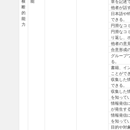
横
能
章を記述
断
他者が話
的
日本語や
能
できる。
力
円滑なコ
円滑なコ
り返し、
他者の意
合意形成
グループ
る。
書籍、イ
ことがで
収集した
できる。
収集した
を知って
情報発信
が発生す
情報発信
を知って
目的や対