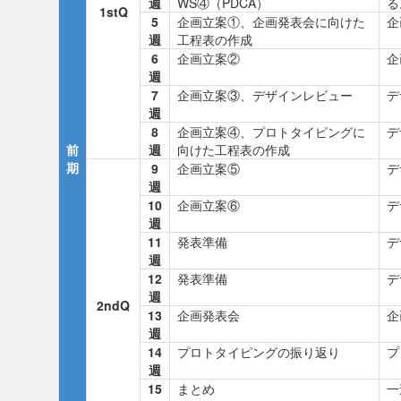
週
WS④（PDCA）
る
1stQ
5
企画立案①、企画発表会に向けた
企
週
工程表の作成
6
企画立案②
企
週
7
企画立案③、デザインレビュー
デ
週
8
企画立案④、プロトタイピングに
デ
前
週
向けた工程表の作成
期
9
企画立案⑤
デ
週
10
企画立案⑥
デ
週
11
発表準備
デ
週
12
発表準備
デ
週
2ndQ
13
企画発表会
企
週
14
プロトタイピングの振り返り
プ
週
15
まとめ
一