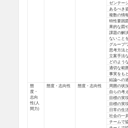
ゼンテー
あるべき
複数の情
特性要因
果的な図
課題の解
ないこと
グループ
思考方法
立案手法
どのよう
適切な範
事実をも
結論への
態
態度・志向性
態度・志向性
周囲の状
度・
自らの考
志向
目標の実
性(人
目標の実
間力)
日常の生
社会の一
チームで
チームで