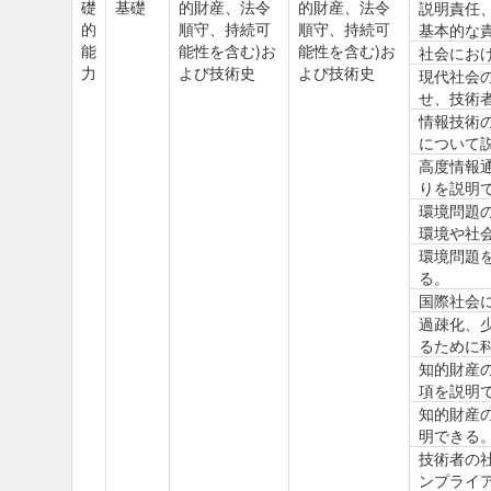
礎
基礎
的財産、法令
的財産、法令
説明責任
的
順守、持続可
順守、持続可
基本的な
能
能性を含む)お
能性を含む)お
社会にお
力
よび技術史
よび技術史
現代社会
せ、技術
情報技術
について
高度情報
りを説明
環境問題
環境や社
環境問題
る。
国際社会
過疎化、
るために
知的財産
項を説明
知的財産
明できる
技術者の
ンプライ