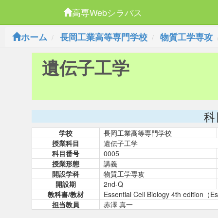
高専Webシラバス
ホーム
長岡工業高等専門学校
物質工学専攻
遺伝子工学
科
学校
長岡工業高等専門学校
授業科目
遺伝子工学
科目番号
0005
授業形態
講義
開設学科
物質工学専攻
開設期
2nd-Q
教科書/教材
Essential Cell Biology 4th edi
担当教員
赤澤 真一