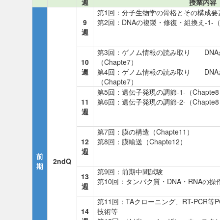
週
授業内容
第1回：分子生物学の骨格とその構成要素（Cha
9
第2回：DNAの複製・修復・組換え-1-（Ch
週
第3回：ゲノム情報の読み取り DNAか
10
（Chapte7）
週
第4回：ゲノム情報の読み取り DNAか
（Chapte7）
第5回：遺伝子発現の調節-1-（Chapte
11
第6回：遺伝子発現の調節-2-（Chapte
週
第7回：膜の構造（Chapte11）
12
第8回：膜輸送（Chapte12）
週
前
2ndQ
期
第9回：前期中間試験
13
第10回：タンパク質・DNA・RNAの操
週
第11回：TAクローニング、RT-PCR等
14
技術等