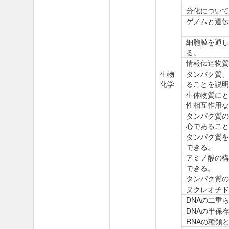
分化について
ゲノムと遺伝
細胞膜を通し
る。
情報伝達物質
生物
タンパク質、
化学
ることを説明
生体物質にと
性相互作用な
タンパク質の
心であること
タンパク質を
できる。
アミノ酸の構
できる。
タンパク質の
ヌクレオチド
DNAの二重
DNAの半保
RNAの種類