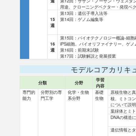
週
第12回：サザン・ノーザン・ウェスタ
用途、クローニングベクター・発現ベ
第13回：遺伝子導入法等
15
第14回：ゲノム編集等
週
第15回：バイオテクノロジー概論-細胞
16
iPS細胞、バイオリファイナリー、ゲノ
週
第16回：前期末試験
第17回：試験解説と発展授業
モデルコアカリキ
学習
分類
分野
内容
専門的
分野別の専
化学・生物
基礎
原核生物と真
能力
門工学
系分野
生物
核、ミトコン
について説明
葉緑体とミト
DNAの構造
遺伝情報とタ