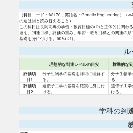
（科目コード：A2170，英語名：Genetic Engineer
の週は回と読み替えること）
この科目は長岡高専の学習・教育目標の(D)と主体的に関わ
連を、到達目標、評価の重み、学習・教育目標との関連の順で
基礎を身に付ける。50%(D1)。
ル
理想的な到達レベルの目安
標準的な
評価項
分子生物学の基礎を詳細に理解す
分子生物学
目1
る。
る。
評価項
遺伝子工学の基礎を確実に身に付
遺伝子工学
目2
ける。
ける。
学科の到