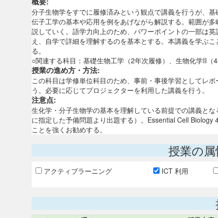
概要:
分子生物学をすでに履修済みという観点で講義を行うが、基
伝子工学の基本や応用を例をあげながら解説する。範囲が多
説していく。語学力向上のため、パワーポイントの一部は英
え、自学で詳細を理解するのを基本とする。本講義を学ぶこ
る。
○関連する科目：基礎生物工学（2年次履修）、生物化学II（
授業の進め方・方法:
この科目は学修単位科目のため、事前・事後学習としてレポ
う。必要に応じてプロジェクターを利用した講義を行う。
注意点:
生化学・分子生物学の基本を理解している前提での講義とな
に指定した予備問題より出題する）。Essential Cell Biolog
ことを強くお勧めする。
授業の属
アクティブラーニング
ICT 利用