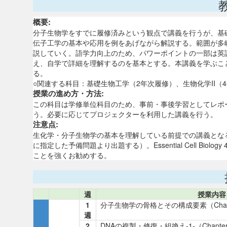
概要:
分子生物学をすでに履修済みという観点で講義を行うが、基
伝子工学の基本や応用を例をあげながら解説する。範囲が多
説していく。語学力向上のため、パワーポイントの一部は英
え、自学で詳細を理解するのを基本とする。本講義を学ぶこ
る。
○関連する科目：基礎生物工学（2年次履修）、生物化学II（
授業の進め方・方法:
この科目は学修単位科目のため、事前・事後学習としてレポ
う。必要に応じてプロジェクターを利用した講義を行う。
注意点:
生化学・分子生物学の基本を理解している前提での講義とな
に指定した予備問題より出題する）。Essential Cell Biolog
ことを強くお勧めする。
週
授業内容
1
分子生物学の骨格とその構成要素（Chapter
週
2
DNAの複製・修復・組換え-1-（Chapter