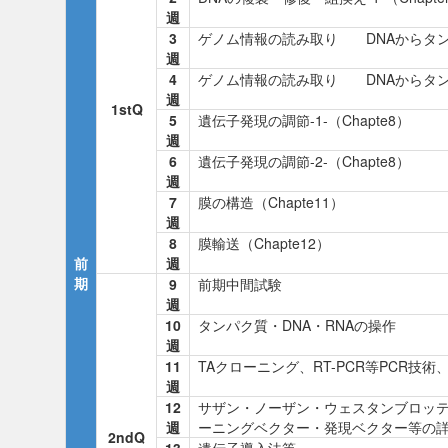
週
3
ゲノム情報の読み取り DNAからタンパク
週
4
ゲノム情報の読み取り DNAからタンパク
週
1stQ
5
遺伝子発現の調節-1-（Chapte8）
週
6
遺伝子発現の調節-2-（Chapte8）
週
7
膜の構造（Chapte11）
週
8
膜輸送（Chapte12）
前
週
期
9
前期中間試験
週
10
タンパク質・DNA・RNAの操作
週
11
TAクローニング、RT-PCR等PCR技術
週
12
サザン・ノーザン・ウェスタンブロッ
週
ーニングベクター・発現ベクター等の
2ndQ