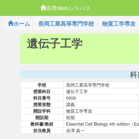
高専Webシラバス
ホーム
長岡工業高等専門学校
物質工学専攻
遺伝子工学
科
学校
長岡工業高等専門学校
授業科目
遺伝子工学
科目番号
0006
授業形態
講義
開設学科
物質工学専攻
開設期
前期
教科書/教材
Essential Cell Biology 4th edi
担当教員
赤澤 真一