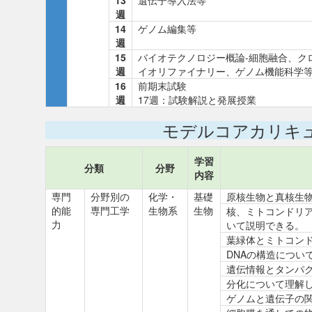
13
遺伝子導入法等
週
14
ゲノム編集等
週
15
バイオテクノロジー概論-細胞融合、クロ
週
イオリファイナリー、ゲノム機能科学等
16
前期末試験
週
17週：試験解説と発展授業
モデルコアカリキ
学習
分類
分野
内容
専門
分野別の
化学・
基礎
原核生物と真核生
的能
専門工学
生物系
生物
核、ミトコンドリ
力
いて説明できる。
葉緑体とミトコン
DNAの構造につい
遺伝情報とタンパ
分化について理解
ゲノムと遺伝子の