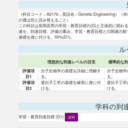
（科目コード：A2170，英語名：Genetic Engineer
の週は回と読み替えること）
この科目は長岡高専の学習・教育目標の(D)と主体的に関わ
連を、到達目標、評価の重み、学習・教育目標との関連の順で
基礎を身に付ける。50%(D1)。
ル
理想的な到達レベルの目安
標準的な
評価項
分子生物学の基礎を詳細に理解す
分子生物学
目1
る。
る。
評価項
遺伝子工学の基礎を確実に身に付
遺伝子工学
目2
ける。
ける。
学科の到
学習・教育到達目標 (D1)
説明