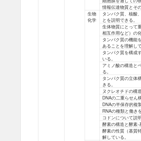
細胞膜を通しての
情報伝達物質とそ
生物
タンパク質、核酸
化学
とを説明できる。
生体物質にとって
相互作用など）の
タンパク質の機能
あることを理解し
タンパク質を構成
いる。
アミノ酸の構造と
る。
タンパク質の立体
きる。
ヌクレオチドの構
DNAの二重らせん
DNAの半保存的複
RNAの種類と働き
コドンについて説
酵素の構造と酵素-
酵素の性質（基質
解している。