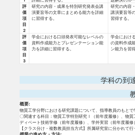
評
研究の内容・成果を特別研究発表会講
研究の内容
価
演要旨等の文章にまとめる能力を詳細
講演要旨等
項
に習得する。
習得する。
目
2
評
学会における口頭発表可能なレベルの
学会におけ
価
資料作成能力とプレゼンテーション能
の資料作成
項
力を詳細に習得する。
ン能力を習
目
3
学科の到
概要:
物質工学分野における研究課題について、指導教員のもとで
〇関連する科目：物質工学特別研究Ⅰ（前年度履修）、物質
ディベート技術学修（前年度履修）、学外実習（前年度履修
【クラス分け・複数教員担当方式】所属研究室に分かれて行
授業の進め方・方法: