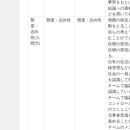
事実をもと
結論への過
どを用いて
態
態度・志向性
態度・志向性
周囲の状況
度・
動をとるこ
志向
自らの考え
性(人
むことがで
間力)
目標の実現
目標の実現
る。
日常の生活
銭管理など
社会の一員
を認識して
チームで協
認識してい
チームで協
コントロー
のコミュニ
当事者意識
進めること
チームのメ