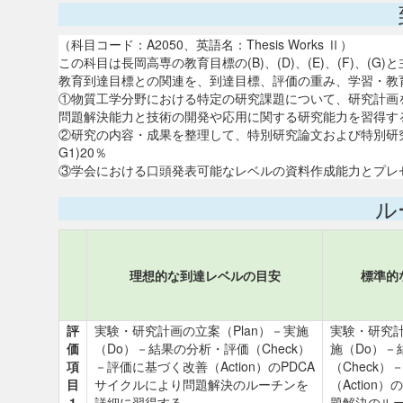
（科目コード：A2050、英語名：Thesis Works Ⅱ）
この科目は長岡高専の教育目標の(B)、(D)、(E)、(F)、
教育到達目標との関連を、到達目標、評価の重み、学習・教
①物質工学分野における特定の研究課題について、研究計画
問題解決能力と技術の開発や応用に関する研究能力を習得する。(D1
②研究の内容・成果を整理して、特別研究論文および特別研究発
G1)20％
③学会における口頭発表可能なレベルの資料作成能力とプレゼンテー
ル
理想的な到達レベルの目安
標準的
評
実験・研究計画の立案（Plan）－実施
実験・研究計
価
（Do）－結果の分析・評価（Check）
施（Do）－
項
－評価に基づく改善（Action）のPDCA
（Check
目
サイクルにより問題解決のルーチンを
（Action
1
詳細に習得する。
題解決のル