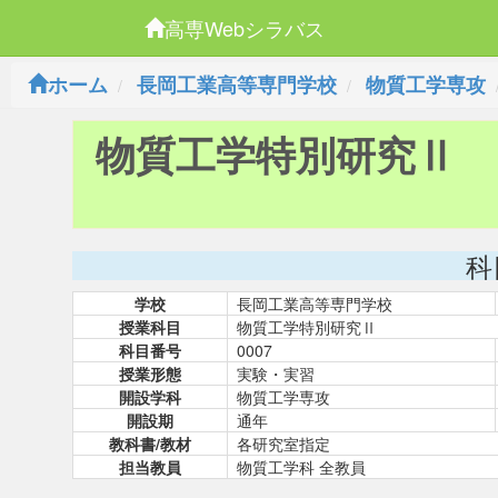
高専Webシラバス
ホーム
長岡工業高等専門学校
物質工学専攻
物質工学特別研究Ⅱ
科
学校
長岡工業高等専門学校
授業科目
物質工学特別研究Ⅱ
科目番号
0007
授業形態
実験・実習
開設学科
物質工学専攻
開設期
通年
教科書/教材
各研究室指定
担当教員
物質工学科 全教員