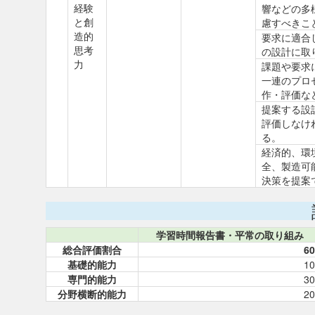
経験
響などの多
と創
慮すべきこ
造的
要求に適合
思考
の設計に取
力
課題や要求
一連のプロ
作・評価な
提案する設
評価しなけ
る。
経済的、環
全、製造可
決策を提案
学習時間報告書・平常の取り組み
総合評価割合
60
基礎的能力
10
専門的能力
30
分野横断的能力
20