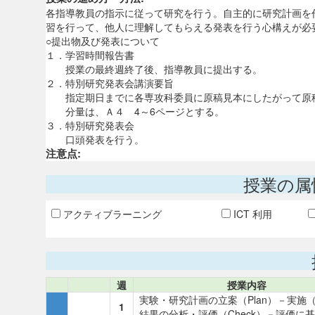
各指導教員の指示に従って研究を行う。自主的に研究計画を
習を行って、他人に理解してもらえる発表を行う心構えが必
○提出物及び発表について
１．学習時間報告書
授業の最終週終了後、指導教員に提出する。
２．特別研究発表会講演要旨
指定期日までに各専攻科委員に原稿見本にしたがって原
分量は、Ａ４ 4～6ページとする。
３．特別研究発表会
口頭発表を行う。
注意点:
授業の属
アクティブラーニング
ICT 利用
週
授業内容
実験・研究計画の立案（Plan）－実施（
1
結果の分析・評価（Check）－評価に