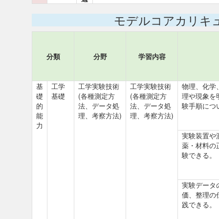
モデルコアカリキ
分類
分野
学習内容
基
工学
工学実験技術
工学実験技術
物理、化学
礎
基礎
(各種測定方
(各種測定方
理や現象を
的
法、データ処
法、データ処
験手順につ
能
理、考察方法)
理、考察方法)
力
実験装置や
薬・材料の
験できる。
実験データ
価、整理の
践できる。