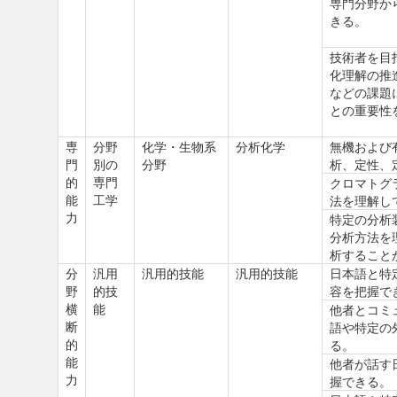
専門分野か
きる。
技術者を目
化理解の推
などの課題
との重要性
専
分野
化学・生物系
分析化学
無機および
門
別の
分野
析、定性、
的
専門
クロマトグ
能
工学
法を理解し
力
特定の分析
分析方法を
析すること
分
汎用
汎用的技能
汎用的技能
日本語と特
野
的技
容を把握で
横
能
他者とコミ
断
語や特定の
的
る。
能
他者が話す
力
握できる。