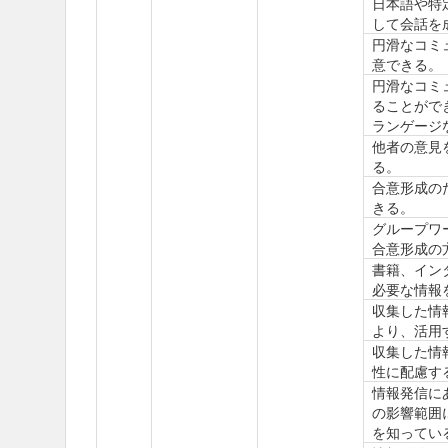
日本語や特
して会話を
円滑なコミ
意できる。
円滑なコミ
ることがで
ランゲージ
他者の意見
る。
合意形成の
きる。
グループワ
合意形成の
書籍、イン
必要な情報
収集した情
より、活用
収集した情
性に配慮す
情報発信に
の影響範囲
を知ってい