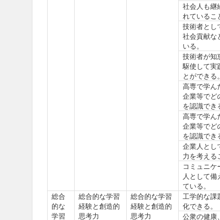
社会人も継
れているこ
技術者とし
社会貢献な
いる。
技術者が知
駆使して実
とができる
高専で学ん
企業等でど
を認識でき
高専で学ん
企業等でど
を認識でき
企業人とし
力を考える
コミュニケ
人として備
ている。
総合
総合的な学習
総合的な学習
工学的な課
的な
経験と創造的
経験と創造的
化できる。
学習
思考力
思考力
公衆の健康