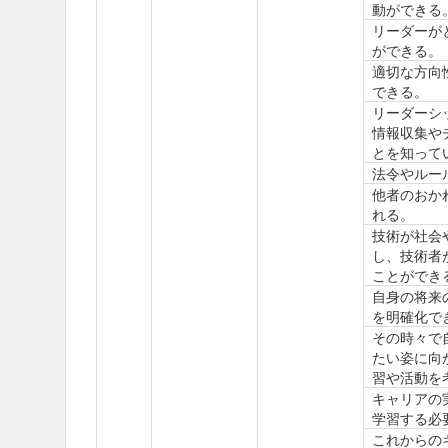
動ができる
リーダーが
ができる。
適切な方向
できる。
リーダーシ
情報収集や
とを知って
法令やルー
他者のおか
れる。
技術が社会
し、技術者
ことができ
自身の将来
を明確化で
その時々で
たい姿に向
習や活動を
キャリアの
学習する必
これからの