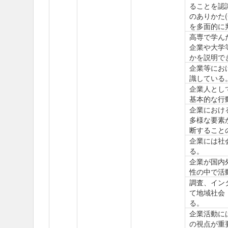
ることを認
のありかた
を多面的に
高専で学ん
企業や大学
かを説明で
企業等にお
識している
企業人とし
基本的な行
企業におけ
多様な要素
断すること
企業には社
る。
企業が国内
性の中で活
調査、イン
て地域社会
る。
企業活動に
の視点が重