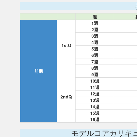
週
1週
2週
3週
4週
1stQ
5週
6週
7週
8週
前期
9週
10週
11週
12週
2ndQ
13週
14週
15週
16週
モデルコアカリキ