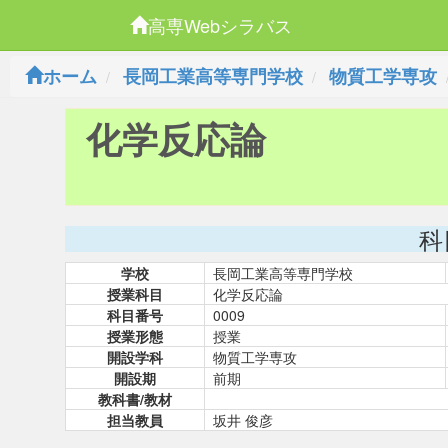
高専Webシラバス
ホーム
長岡工業高等専門学校
物質工学専攻
化学反応論
科
学校
長岡工業高等専門学校
授業科目
化学反応論
科目番号
0009
授業形態
授業
開設学科
物質工学専攻
開設期
前期
教科書/教材
担当教員
坂井 俊彦