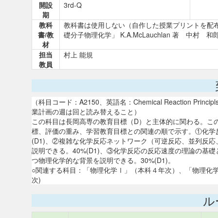
開設
3rd-Q
期
教科
教科書は使用しない（自作した授業プリントを配
書/教
礎分子物理化学」 K.A.McLauchlan 著 中村
材
担当
村上 能規
教員
（科目コード：A2150、英語名：Chemical Reaction 
業計画の週は回と読み替えること）
この科目は長岡高専の教育目標（D）と主体的に関わる。こ
標、評価の重み、学習教育目標との関連の順で示す。①化学
(D1)、②複雑な化学反応ネットワーク（可逆反応、並列反
説明できる。40%(D1)、③化学反応の反応速度の理論の
つ物理化学的な背景を説明できる。30%(D1)。
○関連する科目：「物理化学Ⅰ」（本科４年次）、「物理化学
次)
ル