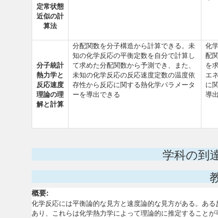
定常状態
近似の計
算法
分配関数を分子構造から計算できる。未
化
知の化学反応の平衡定数を自分で計算し
配
分子統計
て求めた分配関数から予測でき、また、
を
熱力学と
未知の化学反応の反応速度定数の温度依
エ
反応速度
存性から反応に関する熱化学パラメータ
に
理論の理
ーを導出できる
導
解と計算
学科の到
概要:
化学反応には平衡論的な見方と速度論的な見方がある。ある
あり、これらは化学熱力学によって理論的に推定することが