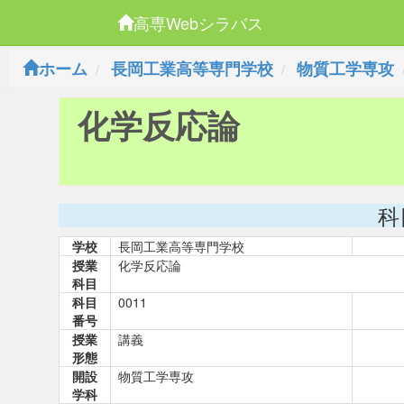
高専Webシラバス
ホーム
長岡工業高等専門学校
物質工学専攻
化学反応論
科
学校
長岡工業高等専門学校
授業
化学反応論
科目
科目
0011
番号
授業
講義
形態
開設
物質工学専攻
学科