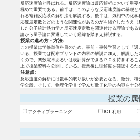
反応速度論と呼ばれる。反応速度論は反応解析において重要
極めて重要である。前半は、このような反応速度論の基礎と
れる複雑反応系の解析法を解説する。後半は、気相中の化学
応速度定数とどのような関連性があるのがを紹介したうえ（
した分子統計熱力学と反応速度定数を関連付ける理論である
論から量子論に変遷していく経緯を踏まえ解説する。
授業の進め方・方法:
この授業は学修単位科目のため、事前・事後学習として「週
いる。授業では配布プリントの内容の解説に加え、解説した
くので、関数電卓あるいは表計算ができるＰＣを持参すること
上で授業資料を公開している。授業後に理解度を確認するた
注意点:
反応速度の解析には数学的取り扱いが必要となる。微分、積
学全般、そして、物理化学Ⅱで学んだ量子化学の内容を十分
授業の属
アクティブラーニング
ICT 利用