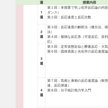
週
授業内容
第１回：本授業で学ぶ化学反応論の内容
1
ダンス）
週
第２回：反応速度と反応次数
第３回：反応速度の解析法（微分法、積
2
法）
週
第４回：複雑な反応系（可逆反応、並列
応）
第５回：定常状態近似と酵素反応・大気
第６回：固体表面と光化学の反応速度論
3
週
第７回：気相と液相の反応速度論（衝突
速、反応律速）
4
第８回：分子統計熱力学入門
週