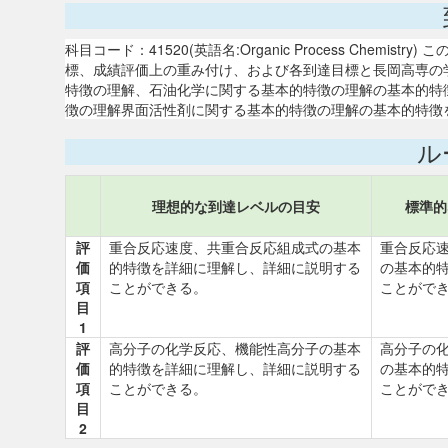
科目コード：41520(英語名:Organic Process Chem
標、成績評価上の重み付け、および各到達目標と長岡高専の
特徴の理解、石油化学に関する基本的特徴の理解の基本的特徴
徴の理解界面活性剤に関する基本的特徴の理解の基本的特徴を理
ル
理想的な到達レベルの目安
標準的
評
重合反応速度、共重合反応組成式の基本
重合反応
価
的特徴を詳細に理解し、詳細に説明する
の基本的
項
ことができる。
ことがで
目
1
評
高分子の化学反応、機能性高分子の基本
高分子の
価
的特徴を詳細に理解し、詳細に説明する
の基本的
項
ことができる。
ことがで
目
2