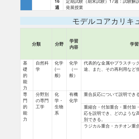
16
定期試験（期末試験）17週：試験解
週
発展授業
モデルコアカリキ
学習
分類
分野
学習
内容
基
自然科
化学
化学
代表的な金属やプラスチッ
礎
学
(一
（一
途、また、その再利用など
的
般)
般）
能
力
専
分野別
化
有機
重合反応について説明でき
門
の専門
学・
化学
的
工学
生物
重縮合・付加重合・重付加
能
系
応を説明でき、どのような
力
別できる。
ラジカル重合・カチオン重