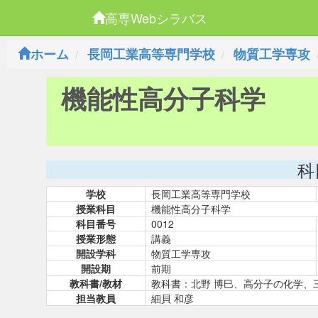
高専Webシラバス
ホーム
長岡工業高等専門学校
物質工学専攻
機能性高分子科学
科
学校
長岡工業高等専門学校
授業科目
機能性高分子科学
科目番号
0012
授業形態
講義
開設学科
物質工学専攻
開設期
前期
教科書/教材
教科書：北野 博巳、高分子の化学、三共出
担当教員
細貝 和彦