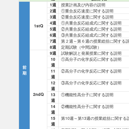
1週
授業計画及び内容の説明
2週
①重合反応速度に関する説明
3週
②重合反応速度に関する説明
4週
①共重合反応組成式に関する説明
1stQ
5週
②共重合反応組成式に関する説明
6週
③共重合反応組成式に関する説明
7週
第２週～第６週の授業総括に関する
8週
定期試験（中間試験）
9週
試験解説と発展授業に関する説明
10
①高分子の化学反応に関する説明
週
前
11
②高分子の化学反応に関する説明
期
週
12
③高分子の化学反応に関する説明
週
2ndQ
13
①機能性高分子に関する説明
週
14
②機能性高分子に関する説明
週
15
第10週～第13週の授業総括に関する
週