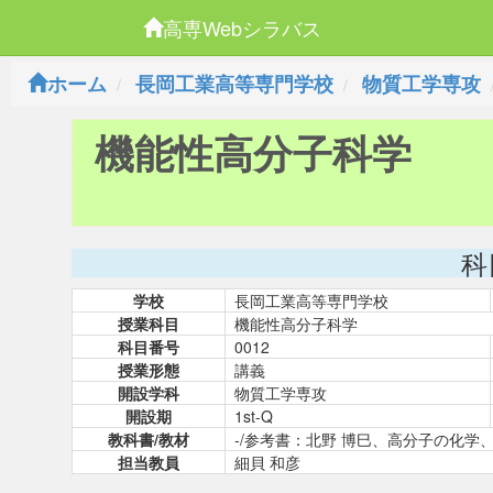
高専Webシラバス
ホーム
長岡工業高等専門学校
物質工学専攻
機能性高分子科学
科
学校
長岡工業高等専門学校
授業科目
機能性高分子科学
科目番号
0012
授業形態
講義
開設学科
物質工学専攻
開設期
1st-Q
教科書/教材
-/参考書：北野 博巳、高分子の化学、三共
担当教員
細貝 和彦