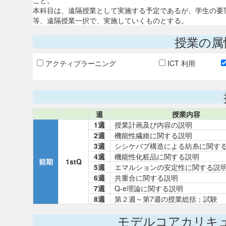
こと。
本科目は、遠隔授業として実施する予定であるが、学生の要
等、遠隔授業一択で、実施していくものとする。
授業の属
アクティブラーニング
ICT 利用
週
授業内容
1週
授業計画及び内容の説明
2週
機能性繊維に関する説明
3週
シシケバブ構造による紡糸に関す
4週
機能性化粧品に関する説明
前期
1stQ
5週
エマルションの安定性に関する説
6週
共重合に関する説明
7週
Q-e理論に関する説明
8週
第２週～第7週の授業総括；試験
モデルコアカリキ