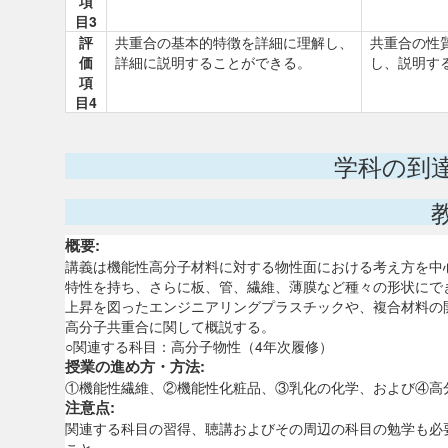
項
目3
評
共重合の基本的特徴を詳細に理解し、
共重合の性
価
詳細に説明することができる。
し、説明す
項
目4
学科の到
概要:
講義は機能性高分子材料に対する物性面における考え方を中
特性を持ち、さらに板、管、繊維、薄膜など種々の形状にで
上昇を図ったエンジニアリングプラスチックや、複合材料の
高分子共重合に関して概説する。
○関連する科目：高分子物性（4年次履修）
授業の進め方・方法:
①機能性繊維、②機能性化粧品、③乳化の化学、および④高
注意点:
関連する科目の習得、聴講およびその周辺の科目の勉学も必