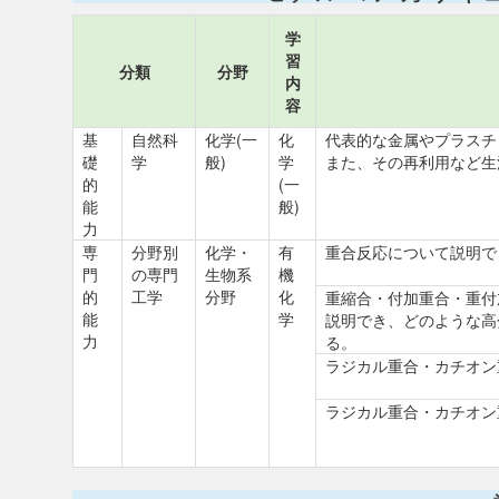
学
習
分類
分野
内
容
基
自然科
化学(一
化
代表的な金属やプラスチ
礎
学
般)
学
また、その再利用など生
的
(一
能
般)
力
専
分野別
化学・
有
重合反応について説明で
門
の専門
生物系
機
的
工学
分野
化
重縮合・付加重合・重付
能
学
説明でき、どのような高
力
る。
ラジカル重合・カチオン
ラジカル重合・カチオン