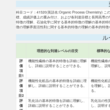
科目コード：41520(英語名:Organic Process Chem
標、成績評価上の重み付け、および各到達目標と長岡高専の
特徴の理解、石油化学に関する基本的特徴の理解の基本的特徴
徴の理解界面活性剤に関する基本的特徴の理解の基本的特徴を理
ル
理想的な到達レベルの目安
標準的
評
機能性繊維の基本的特徴を詳細に理解
機能性繊維
価
し、詳細に説明することができる。
理解し、説
項
目1
評
機能性化粧品の基本的特徴を詳細に理
機能性化粧
価
解し、詳細に説明することができる。
を理解し、
項
る。
目2
評
乳化法の基本的特徴を詳細に理解し、
乳化法の性
価
詳細に説明することができる。
し、説明す