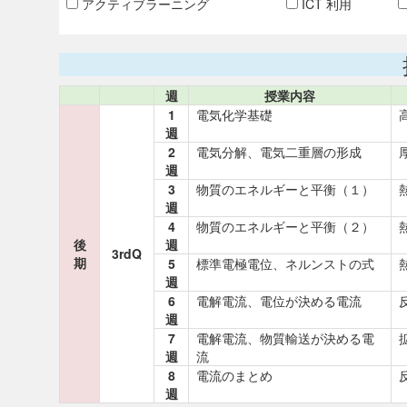
アクティブラーニング
ICT 利用
週
授業内容
1
電気化学基礎
週
2
電気分解、電気二重層の形成
週
3
物質のエネルギーと平衡（１）
週
4
物質のエネルギーと平衡（２）
後
週
3rdQ
期
5
標準電極電位、ネルンストの式
週
6
電解電流、電位が決める電流
週
7
電解電流、物質輸送が決める電
週
流
8
電流のまとめ
週