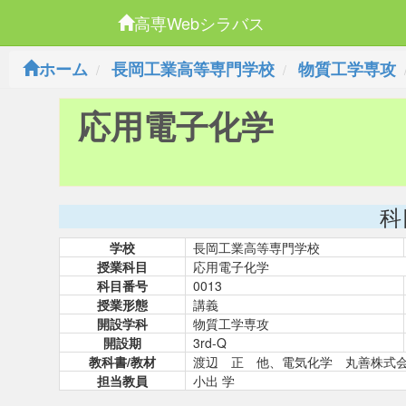
高専Webシラバス
ホーム
長岡工業高等専門学校
物質工学専攻
応用電子化学
科
学校
長岡工業高等専門学校
授業科目
応用電子化学
科目番号
0013
授業形態
講義
開設学科
物質工学専攻
開設期
3rd-Q
教科書/教材
渡辺 正 他、電気化学 丸善株式
担当教員
小出 学