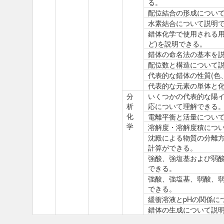
る。
配位結合の形成につい
水素結合について説明
錯体化学で使用される用
ど)を説明できる。
錯体の命名法の基本を
配位数と構造について
代表的な錯体の性質(色
代表的な元素の単体と
分
いくつかの代表的な陽
析
応について理解できる
化
電離平衡と活量につい
学
溶解度・溶解度積につ
沈殿による物質の分離
計算ができる。
強酸、強塩基および弱
できる。
強酸、強塩基、弱酸、弱
できる。
緩衝溶液とpHの関係に
錯体の生成について説