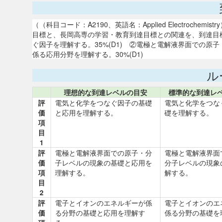
（（科目コード：A2190、英語名：Applied Electroc
目標と、長岡高専の学習・教育到達目標との関連を、到達目
ぐ因子を理解する。35%(D1) ②電極と電解液界面での原子
係る応用分野を理解する。30%(D1)
ル
理想的な到達レベルの目安
標準的な到達レ
評
電気と化学をつなぐ因子の基礎
電気と化学をつな
価
と応用を理解する。
礎を理解する。
項
目
1
評
電極と電解液界面での原子・分
電極と電解液界面
価
子レベルの現象の基礎と応用を
分子レベルの現象
項
理解する。
解する。
目
2
評
電子とイオンのエネルギーが係
電子とイオンのエ
価
る分野の基礎と応用を理解す
係る分野の基礎を