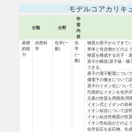
モデルコアカリキ
学
習
分類
分野
内
容
基礎
自然科
化学(一
化
物質が原子からできて
的能
学
般)
学
単体と化合物がどのよ
力
(一
物質を構成する分子・
般)
原子の構造(原子核・陽
できる。
原子の電子配置につい
価電子の働きについて
原子のイオン化につい
代表的なイオンを化学
元素の性質を周期表(周
イオン式とイオンの名
イオン結合について説
イオン結合性物質の性
イオン性結晶がどのよ
化学反応を反応物、生