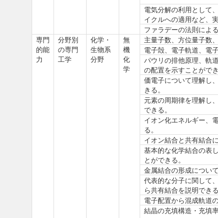
電気分解の利用として
イクルへの適用など、
ファラデーの法則によ
専門
分野別
化学・
無
主量子数、方位量子数
的能
の専門
生物系
機
電子殻、電子軌道、電
力
工学
分野
化
パウリの排他原理、軌
学
の配置を示すことがで
価電子について理解し
きる。
元素の周期律を理解し
できる。
イオン化エネルギー、
る。
イオン結合と共有結合
基本的な化学結合の表
とができる。
金属結合の形成につい
代表的な分子に関して、原
ら共有結合を説明でき
電子配置から混成軌道
結晶の充填構造・充填