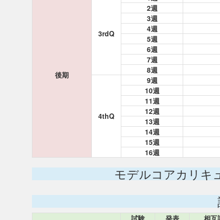
2週
3週
4週
3rdQ
5週
6週
7週
8週
後期
9週
10週
11週
12週
4thQ
13週
14週
15週
16週
モデルコアカリキ
試験
発表
相互