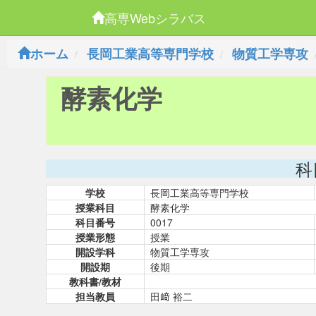
高専Webシラバス
ホーム
長岡工業高等専門学校
物質工学専攻
酵素化学
科
学校
長岡工業高等専門学校
授業科目
酵素化学
科目番号
0017
授業形態
授業
開設学科
物質工学専攻
開設期
後期
教科書/教材
担当教員
田﨑 裕二