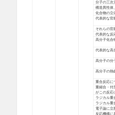
分子の三次
構造異性体
化合物の立
代表的な官
それらの官
代表的な反
高分子化合
代表的な高
高分子の分
高分子の熱
重合反応に
重縮合・付
がこの反応
ラジカル重
ラジカル重
電子論に立
反応機構に