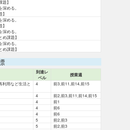
課題】
を深める。
題】
を深める。
題】
を深める。
とめ課題】
を深める。
とめ課題】
標
到達レ
授業週
ベル
再利用など生活と
4
前3,前11,前14,前15
4
前2,前3,前11,前14,前15
4
前1
4
前6
4
前6
5
前2,前3
5
前2,前3