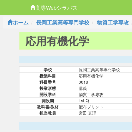
高専Webシラバス
ホーム
長岡工業高等専門学校
物質工学専攻
応用有機化学
学校
長岡工業高等専門学校
授業科目
応用有機化学
科目番号
0018
授業形態
講義
開設学科
物質工学専攻
開設期
1st-Q
教科書/教材
配布プリント
担当教員
宮田 真理