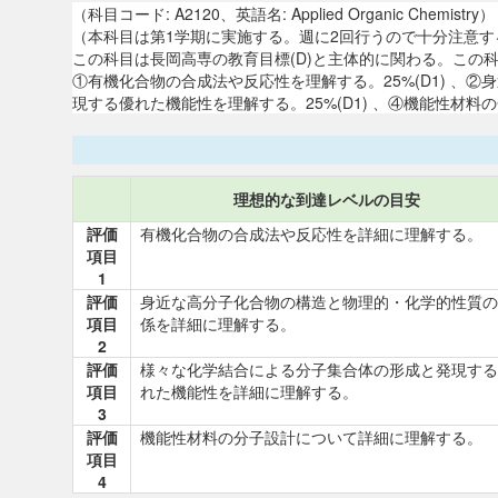
（科目コード: A2120、英語名: Applied Organic Chemistry）
（本科目は第1学期に実施する。週に2回行うので十分注意
この科目は長岡高専の教育目標(D)と主体的に関わる。こ
①有機化合物の合成法や反応性を理解する。25%(D1) 、
現する優れた機能性を理解する。25%(D1) 、④機能性材料の
理想的な到達レベルの目安
評価
有機化合物の合成法や反応性を詳細に理解する。
項目
1
評価
身近な高分子化合物の構造と物理的・化学的性質の
項目
係を詳細に理解する。
2
評価
様々な化学結合による分子集合体の形成と発現する
項目
れた機能性を詳細に理解する。
3
評価
機能性材料の分子設計について詳細に理解する。
項目
4