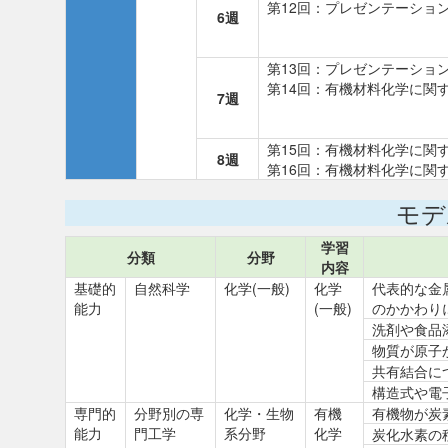
第12回：プレゼンテーショ
6週
第13回：プレゼンテーショ
第14回：有機材料化学に関す
7週
第15回：有機材料化学に関す
8週
第16回：有機材料化学に関す
モデ
学習
分類
分野
内容
基礎的
自然科学
化学(一般)
化学
代表的な金
能力
(一般)
のかかわり
洗剤や食品
物質が原子
共有結合に
構造式や電
専門的
分野別の専
化学・生物
有機
有機物が炭
能力
門工学
系分野
化学
炭化水素の