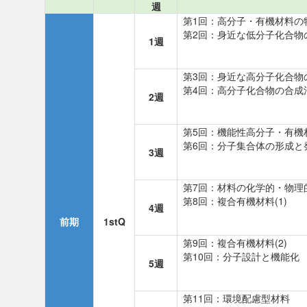
週
第1回：高分子・有機材料の
第2回：身近な低分子化合物
1週
第3回：身近な高分子化合物
第4回：高分子化合物の合成
2週
第5回：機能性高分子・有機
第6回：分子集合体の形成と
3週
第7回：材料の化学的・物理
第8回：複合有機材料(1)
4週
前期
1stQ
第9回：複合有機材料(2)
第10回：分子設計と機能化
5週
第11回：環境配慮型材料