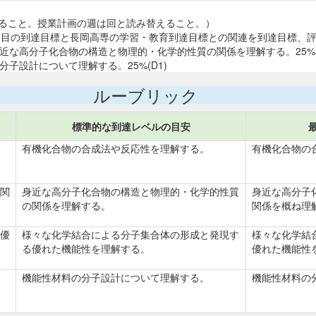
すること。授業計画の週は回と読み替えること。）
の科目の到達目標と長岡高専の学習・教育到達目標との関連を到達目標、
②身近な高分子化合物の構造と物理的・化学的性質の関係を理解する。25%
分子設計について理解する。25%(D1)
ルーブリック
標準的な到達レベルの目安
有機化合物の合成法や反応性を理解する。
有機化合物の
関
身近な高分子化合物の構造と物理的・化学的性質
身近な高分子
の関係を理解する。
関係を概ね理
優
様々な化学結合による分子集合体の形成と発現す
様々な化学結
る優れた機能性を理解する。
優れた機能性
機能性材料の分子設計について理解する。
機能性材料の